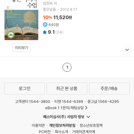
임정묵
저
좋은날들
2012.8.17.
10
11,520
%
원
640원
9.1
(
24
)
미리보기
1
로그인
최근 본 상품
주문/배송
고객센터 1544-3800
티켓 1544-6399
중고샵 1566-4295
eBook 1:1문의/채팅상담
예스이십사(주) 사업자 정보
이용약관
개인정보처리방침
청소년보호정책
PC버전
회사소개
거래처관계자께