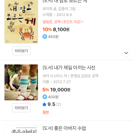
내 맘도 모르는 게
[도서]
유미희
글
김중석
그림
사계절
2012.8.9.
알림장, 공책 (포인트 차감)
10
8,100
%
원
450원
미리보기
내가 제일 아끼는 사진
[도서]
셔터 시스터스 저 / 윤영삼,김성순 공역
이봄
2012.7.27.
5
19,000
%
원
400원
9.5
(
2
)
미리보기
절판
좋은 아버지 수업
[도서]