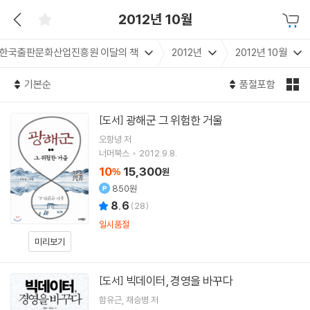
2012년 10월
한국출판문화산업진흥원 이달의 책
2012년
2012년 10월
기본순
품절포함
광해군 그 위험한 거울
[도서]
오항녕
저
너머북스
2012.9.8.
10
15,300
%
원
850원
8.6
(
28
)
일시품절
미리보기
빅데이터, 경영을 바꾸다
[도서]
함유근
채승병
저