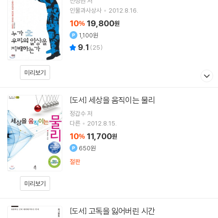
전성원
저
인물과사상사
2012.8.16.
10
19,800
%
원
1,100원
9.1
(
25
)
미리보기
세상을 움직이는 물리
[도서]
정갑수
저
다른
2012.8.15.
10
11,700
%
원
650원
절판
미리보기
고독을 잃어버린 시간
[도서]