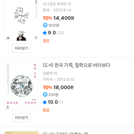
지그문트 바우만
저
동녘
2012.8.14.
10
14,400
%
원
800원
9.0
(
23
)
절판
미리보기
한국 가족, 철학으로 바라보다
[도서]
권용혁
저
이학사
2012.8.10.
10
18,000
%
원
200원
10.0
(
1
)
품절
미리보기