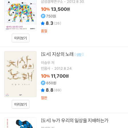
삼성경제연구소
2012.8.30.
10
13,500
%
원
750원
8.3
(
26
)
품절
미리보기
지상의 노래
[도서]
[
]
양장
이승우
저
민음사
2012.8.24.
10
11,700
%
원
650원
8.8
(
69
)
절판
미리보기
누가 우리의 일상을 지배하는가
[도서]