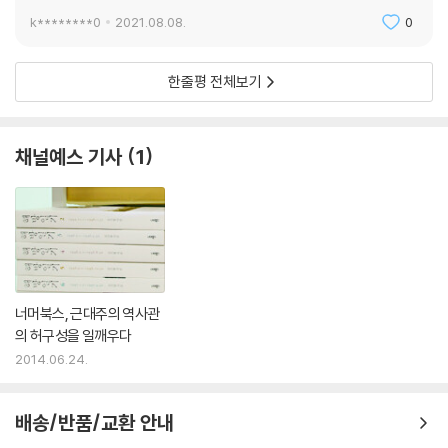
2기는 1613년부터 1617, 18년 무렵까지이다. 본격적으로 대북 정권이 독
k********0
2021.08.08.
0
주하면서 타 정치세력을 배제하는 시기이다. 대동법은 물 건너갔고, 궁궐
짓는 망치소리만 들려온다. 광해군은 늘 궁궐에서 이상한 소리가 난다며
새 궁궐을 지으라고 한다. 경연은 문을 닫은 지 오래여서 위아래가 소통하
한줄평 전체보기
지 않는다. 광해군은 경연 대신 죄인을 심문하는 추국청으로 나간다. 실록
편찬은 요원할뿐더러 기록도 부실하다. 영창대군을 죽이고 인목대비를 폐
위한다. 이이첨을 위시한 신하들은 권력과 잇속만 챙기고, 광해군의 멘토
채널예스 기사
1
정인홍은 아집에 갇혀 있다. 침묵의 정치, 배제의 정치였다.
3기는 1617, 18년부터 계해반정까지이다. 드디어 불안한 정치 때문에 북
인 세력 내에서도 이탈 현상이 나타나고, 이탈하지 않은 자들은 서로 싸운
다. 윤선도는 이이첨을 비판하고, 허균은 동지 이이첨에게 죽임을 당한다.
관직도, 상벌도, 과거급제도 다 판다. 남은 것은 궁궐 공사이다. 후금의 움
직임이 심상치 않음에도 불구하고 관심은 말뿐이다. 군량미도 궁궐 공사비
너머북스, 근대주의 역사관
로 쓴다. 심지어 심하 전투 이후, 전사자와 부상자 집안에 주라고 명나라 황
의 허구성을 일깨우다
제가 준 은 1만 냥조차 공사비로 쓴다. 이제 이 딱한 상황에 대한 안타까움
2014.06.24.
이 차츰 반정 뒤에 살아야 할 사람들에 대한 안쓰러움으로 바뀐다.
“그들은 다시 농사를 지어야 했고, 바닥 난 재정을 긁어모아 나라를 운영해
배송/반품/교환 안내
야 했으며, 후세를 낳고 기르고 가르쳐야 했다. 무너진 사회의 기강을 세워