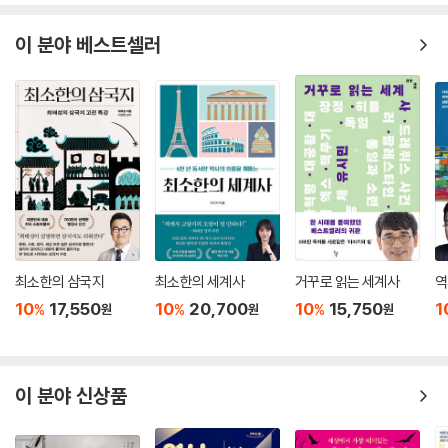
그래도 좀 더 공정한 사회를 만들어야 했으며, 사람답게 사는 세상을 꿈꾸
어야 했다. 그러다가 미처 여력이 없던 차에 닥친 침략에 허둥대기도 하고
이 분야 베스트셀러
답답해서 죽고 싶기도 했다가, 다시 일어서 하루하루 이 땅에서의 삶을 이
어갔을 것이다.”- 에필로그 중에서
선조 말, 전쟁의 후유증도 아물어갔고, 농경지 조사를 통해서 불균등한 세
금부과를 완화시켜 민생이 숨통을 텄고 탈루된 세금을 찾아 재정에 보탤
수 있었다. 어느 역사에서 보이듯이 사리사욕을 공론에 감추는 자들도 있
었지만, 더 공정한 태도로 정치에 임하는 사람도 있어 조금만 노력하면 그
런대로 살만한 세상을 만들 수 있는 상황이었다. 그런데 왜 그랬을까?
이렇게 민생과 재정의 안정, 건강한 정치, 풍요로운 문화의 창출, 변동하는
국제정세에 대한 능동적 대처 등 너무도 절박하고 중요했던 그 시기를 이
최소한의 삼국지
최소한의 세계사
거꾸로 읽는 세계사
역
렇게 허망하게 보내버렸다. 아니 그냥 보내버린 것이 아니라 악화된 채로
10
17,550
10
20,700
10
15,750
1
%
%
%
원
원
원
방치되고 엉켜서 나뒹굴고 있었다. 잃어버린 15년은 실기(失機)의 업보
까지 남겨주었다. 그러나 반정(反正)으로 일어난 그들은 다시 이 땅에서
살아갔다. 언제나 그 땅의 주인은 그들이었듯이. 지금 우리처럼.
이 분야 신상품
1장 새로운 정치의 시작