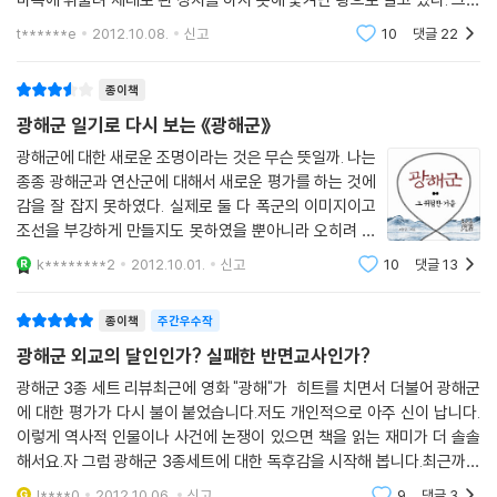
까지 부여하면서. 결국 사회구조에 대한 인식, 역사주체로서의 민중의 발
데 언제부터인가 광해군에 대한 재해석이 교과서에까지 실리게 되었다. 광
t******e
2012.10.08.
신고
10
댓글
22
견에 기초하여 운동사, 사회사, 경제사 등에 발전을 가져온 역사학은 오히
해군은
려 이런 근대주의 때문에 넓은 평원을 두고서 돌아 나오기도 힘든 골목길
종이책
로 들어섰다고 보는 것이다.
둘째, 저자는 역사를 만들어가는 세 요소에 주목한다. 역사를 만들어가는
광해군 일기로 다시 보는 《광해군》
요소이기 때문에 해석에 필요한 요소이기도 하다. 객관적 조건, 목적의식,
광해군에 대한 새로운 조명이라는 것은 무슨 뜻일까. 나는
그리고 우연이 그것이다. 누구나, 어느 시대나 벗어날 수 없는 생물학적, 사
종종 광해군과 연산군에 대해서 새로운 평가를 하는 것에
회경제적 조건이 있다는 것. 그러나 또한 생각하고 고민하면서 가치 있는
감을 잘 잡지 못하였다. 실제로 둘 다 폭군의 이미지이고
삶을 지향한다는 것. 그런데 워낙 많은 조건들과 다양한 사람들의 욕구들
조선을 부강하게 만들지도 못하였을 뿐아니라 오히려 역
이 부딪히면서 역사는 우연이라는 독특한 지점을 만들어낸다. ‘아, 그때 그
으로 동방예의지국이라는 조선에 이런 왕들도 존재할 수
k********2
2012.10.01.
신고
10
댓글
13
있다는 것이 놀라울 따름이다. 가끔 드라마나 영화에서 만
랬으면 좋았을 텐데.’ 하는 아쉬움은 대부분 이 우연에 대한 감각이다. 몰론
들어지는 왕에 대한 이미지에 따라 바라
우연은 ‘멋대로’라는 말과 전혀 다르다.
종이책
주간우수작
광해군 외교의 달인인가? 실패한 반면교사인가?
객관적 조건은 역사를 해석할 때 반드시 고려해야 하지만 환원론의 우려가
있다. 우리 민족은 원래 냄비야, 반도 근성이 있어, 더운 나라 사람들은 게
광해군 3종 세트 리뷰최근에 영화 "광해"가 히트를 치면서 더불어 광해군
에 대한 평가가 다시 불이 붙었습니다.저도 개인적으로 아주 신이 납니다.
을러……, 이런 해석은 종족결정론, 환경결정론, 지리결정론의 사례이다.
이렇게 역사적 인물이나 사건에 논쟁이 있으면 책을 읽는 재미가 더 솔솔
목적의식만 강조하면 쉽게 관념론에 빠진다. 그 극단에 신이 있다.
해서요.자 그럼 광해군 3종세트에 대한 독후감을 시작해 봅니다.최근까지
오항녕 교수는 광해군 대의 해석에도 이 세 요소를 적용한다. 객관적 조건
광해군에 대한 저서는 한명기의 "광해군 : 탁월한 외교정책을 펼친 군
으로서의 시스템의 작동, 사람들의 비전과 욕망, 사건들의 우연성이 그것
l****0
2012.10.06.
신고
9
댓글
3