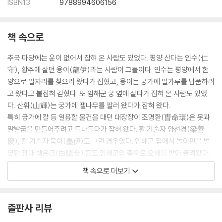
ISBN13
9788994606156
책 속으로
추국 마당에는 운이 없어서 잡혀 온 사람도 있었다. 평양 산다는 인수(仁
守), 황주에 살던 용이(龍伊)라는 사람이 그들이다. 인수는 평양에서 한
양으로 일자리를 찾으러 왔다가 잡혔고, 용이는 궁가에 밀가루를 납품하려
고 왔다고 붙잡혀 갇혔다. 또 임해군 궁 옆에 살다가 잡혀 온 사람도 있었
다. 산휘(山輝)는 궁가에 땔나무를 팔러 왔다가 잡혀 왔다.
특히 궁가에 칼 등 일용할 물건을 대던 대장장이 조명환(曺命環)은 못과
말발굽을 만들어주려고 드나들다가 잡혀 왔다. 활 기술자 양선경(梁善
慶), 칼 기술자 묵이(墨伊)도 그런 경우였다. 임해군 집에서 놀이판을 벌
였던 광대 백은금(白隱金) 등도 임해군의 종으로 오해를 받아 끌려왔다.
그러나 의심의 눈으로 보면 이들 광대 무리보다 의심스러운 존재는 없었을
책 속으로 더보기
것이다. ---pp.51∼52
필자가 조사해보았더니 《선조실록》의 사론을 《선조수정실록》에서 수정
출판사 리뷰
한 인물이 40명인데, 위에서 보듯 《선조실록》에서는 대북(大北) 또는 편