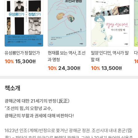
유성룡인가 정철인가
현재를 보는 역사, 조선
밀양 인디언, 역사가 말
다
과 명청
할 때
10
15,300
1
%
원
10
24,300
10
13,500
%
%
원
원
책소개
광해군에 대한 21세기의 반정(反正)
『조선의 힘』의 오항녕 교수,
광해군의 부활과 권세에 대해 비판하다!
1623년 인조(계해)반정으로 쫓겨난 광해군 정권. 조선시대 내내 혼군(昏
君) - 판단이 흐린 임금으로 불렸던 광해군. 그러나 20세기 들어와 실용주