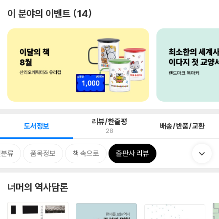
이 분야의 이벤트
14
리뷰/한줄평
도서정보
배송/반품/교환
28
련분류
품목정보
책 속으로
출판사 리뷰
너머의 역사담론