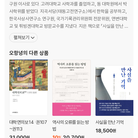
4. 경연보다 친국이다
구원 이사로 있다. 고려대학교 사학과를 졸업하고, 동 대학원에서 박
보수의 긍정성, 안정감｜땅은 위에, 하늘은 아래에｜파행, 문치주의의 교
사학위를 받았다. 지곡서당(태동고전연구소)에서 한학을 공부하고,
훈｜아프다, 춥다, 덥다｜경연 vs 여알｜《서경》을 강의하다｜즐거운 공
한국사상사연구소 연구원, 국가기록관리위원회 전문위원, 연변대학
부 시간｜뚱뚱해진 이유｜국문할 시간은 있어도｜드물어진 만남｜침묵
교 및 튀빙겐대학교 방문교수를 지냈다. 지은 책으로 『사실을 만난 기
의 조정이 가는 길
억: 조선시대 기축옥사의 이해』, 『역사학 1교시, 사실과 해석』, 『실록
펼쳐보기
이란 무엇인가』, 『호모 히스토리쿠스』, 『광해군, 그 위험한 거울』, 『밀
5. 기억을 바꾸고 싶다
양 인디언, 역사가 말할 때』, 『조선의 힘』, 『기록한다는 것』, 『한국 사
오항녕
의 다른 상품
‘떠든 아이 효과’｜국왕의 첫 번째 하교｜사초를 태우고도｜사초 찾아 방
관제도 성립사』, 『조선초기 성리
방곡곡｜들어가는 기록들 ｜실록이 잘못될 수 있다｜선조 23년? 24년?
｜실록청의 운영 개선안｜《선조실록》이 완성되다｜신록 수정에 대한 편
견｜사론의 수정
6. 과대 소비의 소용돌이
집은 커야 하는가｜불타버린 궁궐｜백성이 쉬어야 할 때｜목재, 석재,
철, 기와｜대동법을 가로막은 궁궐 공사｜풍수와 소문｜꼼꼼하고 섬세한
관심｜문제는 재정이다｜경복궁보다 10배 크다｜소요 비용의 추산｜주
춧돌을 빼어 바치고｜관직 매매 또는 죗값｜군량미를 빼어 쓰다｜남의
대학연의보 14 : 권107
역사의 오류를 읽는 방
사실을 만난 기억
집 불 보듯
~권113
법
18,500
원
31,000
10
20,700
%
원
원