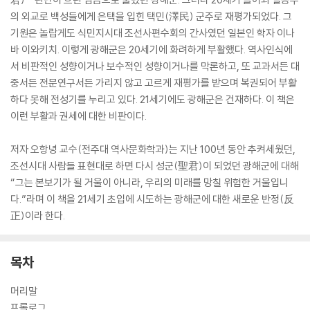
의 외교로 백성들에게 은택을 입힌 택민(澤民) 군주로 재평가되었다. 그
기원은 놀랍게도 식민지시대 조선사편수회의 간사였던 일본인 학자 이나
바 이와키치. 이렇게 광해군은 20세기에 화려하게 부활했다. 역사인식에
서 비판적인 성향이거나 보수적인 성향이거나를 막론하고, 또 교과서든 대
중서든 전문연구서든 가리지 않고 고르게 재평가를 받으며 복권되어 부활
하다 못해 전성기를 누리고 있다. 21세기에도 광해군은 건재하다. 이 책은
이런 부활과 권세에 대한 비판이다.
저자 오항녕 교수(전주대 역사문화학과)는 지난 100년 동안 추켜세웠던,
조선시대 사람들 표현대로 하면 다시 성군(聖君)이 되었던 광해군에 대해
“그는 본보기가 될 거울이 아니라, 우리의 미래를 망칠 위험한 거울입니
다.”라며 이 책을 21세기 초입에 시도하는 광해군에 대한 새로운 반정(反
正)이라 한다.
목차
머리말
프롤로그