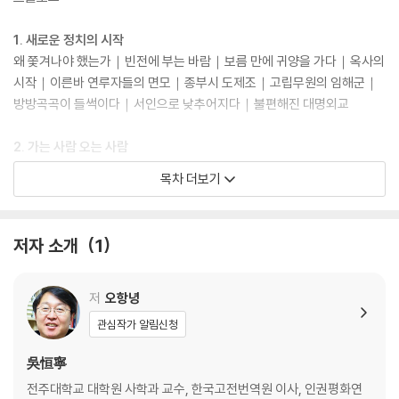
1. 새로운 정치의 시작
왜 쫓겨나야 했는가｜빈전에 부는 바람｜보름 만에 귀양을 가다｜옥사의
시작｜이른바 연루자들의 면모｜종부시 도제조｜고립무원의 임해군｜
방방곡곡이 들썩이다｜서인으로 낮추어지다｜불편해진 대명외교
2. 가는 사람 오는 사람
즉위식 장면, 그리고 함의｜변화의 연착륙｜유교 7신｜국가 오례와 즉위
목차 더보기
｜여러 당파의 분리｜세자를 흔들다｜즉위 후의 조치｜무신년 당적｜우
연, 절묘한 타이밍｜정인홍의 귀환｜그로부터 15년 뒤｜회퇴변척의 부
메랑｜“나는 하지 않았습니다 ”｜폐비의 길을 열다
저자 소개
1
3. 먹는 것이 하늘이다
이원익의 건의｜대 개혁, 대동법｜연산군, 그리고 인재｜율곡과 서애가
저
오항녕
본 공납제｜재정 정상화가 필요하다｜조심스러운 시범사업｜왕실과 권
관심작가 알림신청
세가의 방납 커넥션｜뒤로 가는 광해군｜호조판서 황신 ｜국가재정 개혁
에 대한 비전｜사건의 상관성과 인과성｜좌절할 선혜, 대동법
吳恒寧
전주대학교 대학원 사학과 교수, 한국고전번역원 이사, 인권평화연