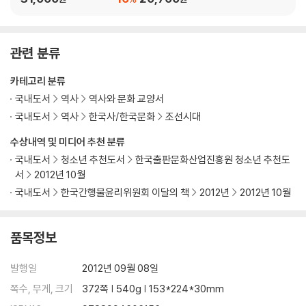
7. 절망 속에 피는 희망
수의, 흉소｜폐모의 내용｜이런 죽음, 저런 죽음｜윤선도의 청론｜밀려
난 사람들｜심하의 패배｜의심, 균열, 포섭｜모르지 않았거늘
관련 분류
에필로그
카테고리 분류
참고문헌
국내도서
역사
역사와 문화 교양서
찾아보기
국내도서
역사
한국사/한국문화
조선시대
수상내역 및 미디어 추천 분류
국내도서
청소년 추천도서
한국출판문화산업진흥원 청소년 추천도
서
2012년 10월
국내도서
한국간행물윤리위원회 이달의 책
2012년
2012년 10월
품목정보
발행일
2012년 09월 08일
쪽수, 무게, 크기
372쪽 | 540g | 153*224*30mm