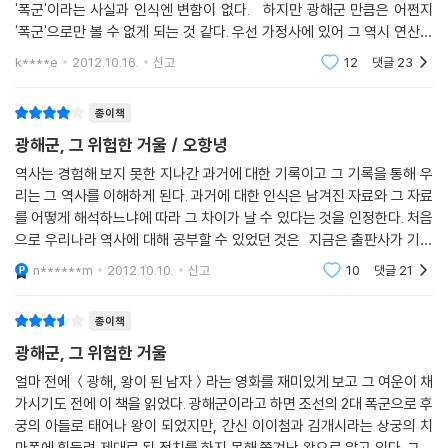
글이라면 이 책은 그 담론의 토대, 즉 광해군과 그의 시대를 전면적으로, 다
'폭군'이라는 사실과 인식엔 변함이 없다. 하지만 광해군 만큼은 어쩐지
양한 스펙트럼을 통해 다룬 글이다. 그는 “그렇게 포착된 시대는 사뭇 느낌
'폭군'으로만 볼 수 없게 되는 것 같다. 우선 가정사에 있어 그 역시 연산군
이 다르게 다가왔다. 사람과 구조가 함께 다가왔고, 조선의 다른 시기와도
못지 않은 아픔이 있다. 어린 나이에 어머니인 공빈 김씨를 여의고 중전인
k****e
2012.10.16.
신고
12
댓글
23
의인
비교가 가능해졌으며, 나가가 조선과 다른 시대에 대한 대비 속에서 질문
도 많이 얻었다.”며 소회한다.
종이책
《광해군, 그 위험한 거울》은 먼저, 광해군 시대를 이해하는 데 가장 기초적
광해군, 그 위험한 거울 / 오항녕
인 사료인 ‘광해군일기’에 대한 검토를 통해 독자들이 안심하고 논지에 동
참할 수 있게 해준다. 오항녕 교수는 자타가 공인하는 ‘실록 전문가’다운 안
역사는 경험해 보지 못한 지나간 과거에 대한 기록이고 그 기록을 통해 우
리는 그 역사를 이해하게 된다. 과거에 대한 인식은 남겨진 자료와 그 자료
목으로 그 편찬과정, 다른 실록과의 장단점, 읽을 때 유의할 점 등을 안내한
를 어떻게 해석하느냐에 따라 그 차이가 날 수 있다는 것을 인정한다. 처음
다. 이어 광해군 시대가 조선의 역사를 이해하는 데 왜 중요한지, 조선시대
으로 우리나라 역사에 대해 공부할 수 있었던 것은 지금은 출판사가 기억
사와 역사인식의 두 측면에서 해설하였다.
나지 않지만 부모님께서 초등학교때 사주신 ＜한국역사대관＞이라는 6
n******m
2012.10.10.
신고
10
댓글
21
권짜리 전집이었
저자가 광해군 시대를 접근하는 시각에는 두 가지 포인트가 있다. 첫째, 그
의 일관된 근대주의 역사관에 대한 비판이다. 근대주의 역사관이란 유럽의
종이책
계몽주의자에게 봉건사회는 암흑시대였듯이 조선은 빨리 지나갔으면 좋
광해군, 그 위험한 거울
았을 해체기로 인식하는 그런 류이다. 역사는 어디서 어디로 가는 게 아니
얼마 전에 ＜광해, 왕이 된 남자＞라는 영화를 재미있게 보고 그 여운이 채
다. 역사란 우리와 다른 삶의 양식을 가졌던 사람들과 대등하게 만나는 마
가시기도 전에 이 책을 읽었다. 광해군이라고 하면 조선의 2대 폭군으로 후
당(평원) 이상이 아니라는 것. 그런데 근대주의는 있지도 않은 보편사관을
궁의 아들로 태어나 왕이 되었지만, 간신 이이첨과 김개시라는 상궁의 치
만들어내어 다양한 역사를 줄 세우기 한다. 심지어 그 보편사관에 법칙성
마폭에 휘둘려 제대로 된 정치를 하지 못해 쫓겨난 왕으로 알고 있다. 그런