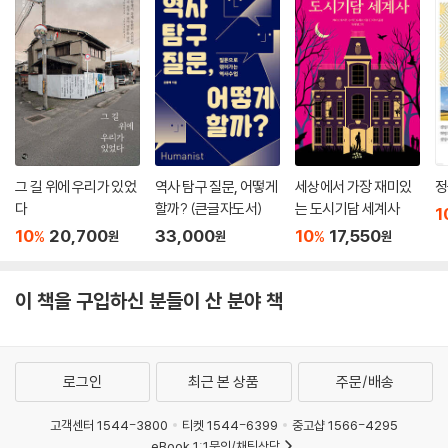
선조 승하 후 14일 만에 귀양을 간 임해군. 그는 다음해 강화에서 싸늘한
시신으로 발견된다. 반역을 꾀한 역모라고 보기에는 너무도 빈곤한 관련자
들과 무기들. 새로운 정치(新政) 초기 넉 달을 매달린 옥사치고는 너무 미
미했다. 칼 20자루, 활 10개 …… 그리고 퇴직 군인 몇 명. 차츰 이 옥사와
임해군의 죽음에 광해군이 관련되어 있다고 사람들은 믿기 시작했다. 임해
군 옥사는 명나라를 자극하고, 결국 조선과 명나라의 외교 관계에서 뇌물
수수라는 전례를 만들어낸다.
그 길 위에 우리가 있었
역사 탐구 질문, 어떻게
세상에서 가장 재미있
정
다
할까? (큰글자도서)
는 도시기담 세계사
1
2장 가는 사람 오는 사람
10
20,700
33,000
10
17,550
%
%
원
원
원
역사의 변화는 사람의 변화에서 실감할 수 있다. 여기서는 변화 가운데 생
산적이고 긍정적인 결과를 낳을 가능성과 부정적인 결과를 낳을 가능성을
이 책을 구입하신 분들이 산 분야 책
가늠해보려는 것이다. 동서, 남북, 대북과 소북의 분리를 간략히 살피고,
선조 말의 실권자 유영경(柳永慶)의 거취, 광해군대 가장 영향력 있는 인
물이었던 정인홍(鄭仁弘)의 등장과 최후를 본다. 유영경은 광해군-정인
로그인
최근 본 상품
주문/배송
홍-이이첨으로 이어지는 권력의 라인에 맞서 자신이 영창대군과 결탁하
여 권세를 이어가고 싶었던 모양이지만, 정치권력은 부리는 이에 따라 사
고객센터 1544-3800
티켓 1544-6399
중고샵 1566-4295
욕(私慾)에 의해 움직이기도 하지만 공기(公器)이기도 하다는 사실을 잊
eBook 1:1문의/채팅상담