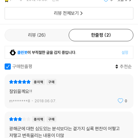
주"가 있었고 최근
이다. 시스템의 작동은 그가 말하는 문치주의(경연, 사관, 언관), 재정(부
리뷰 전체보기
세, 대동법), 그리고 대외관계를 통해 살핀다. 사람들의 욕망과 의지는 정
치세력의 교체, 수차례의 옥사, 궁궐공사를 대상으로 검토한다. 그리고 어
쩔 수 없는 죽음의 문제를 비롯해 우연이 빚어내는 서사를 들려준다.
리뷰
26
한줄평
2
“광해군 15년 ‘잃어버린 시간’이란 이런 때 쓰는 말이다”
클린봇
이 부적절한 글을 감지 중입니다.
설정
《광해군, 그 위험한 거울》은 조선의 15대 임금 광해군과 그의 시대, 그 시
대를 살았던 사람들에 대한 진실이 담긴 이야기다. 이 책은 그 전모를 크게
구매한줄평
추천순
3시기로 그려낸다. 1기는 즉위부터 1613년(광해군5) 계축옥사까지이다.
정치세력이나 정책 모두 선조 후반부터 다루는데, 이 시기는 북인 중심으
종이책
구매
로 정치세력이 형성되지만 서인, 남인들도 활발하게 활동하는 시기이다.
잘읽을께요!!
새로운 국왕은 즉위하자마자 1년여 동안 친형 임해군을 진도로 귀양 보냈
m*******8
2018.06.07.
0
다가 강화에서 죽였고, 아버지 선조의 유신에게 죽음을 내렸다. 불쾌하고
불길한 시간이 흘렀다. 그러나 희망이 있었다. 여러 사람이 민생과 재정 안
정을 위해 대동법을 추진했고, 백성들은 지지했다. 왕실과 집권 북인은 이
종이책
구매
권을 지키기 위한 본심을 서서히 드러냈다. 대동법 추진자들은 하나둘 조
광해군에 대한 심도있는 분석보다는 곁가지 실록 편찬이 어떻고
정을 떠나든지 귀양을 갔다.
저떻고 변죽울리는 내용이 더많