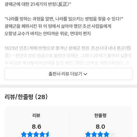
찬에 참여했던 사람 몇몇을 빼곤 모두 깍아내렸음을 알 수 있었다. 특히 편
광해군에 대한 21세기의 반정(反正)”
찬자 자신인 이이첨이 스스로 “영특하고 기개가 있었으며 간쟁하는 기품
이 있었다.”고 평가한 데 이르면 낯간지러운 점도 없지 않다. 기자헌에 대
“나라를 망하는 과정을 알면, 나라를 일으키는 방법을 찾을 수 있다!”
해, “과묵했으며 바르고 아부하지 않았다.”고 했으나, 과묵하고 아부하지
광해군을 폐위시킨 뒤 이 땅에서 살아야 했던 조선 사람들에게
않았는지는 모르지만 방납을 하면서 대동법을 무력화했던 인물이고 보면,
오항녕 교수가 바치는 안타까운 위로, 연대의 편지
바르다는 평은 옳지 않은 듯하다.
또한 서인이나 남인, 소북 중에서 능력 있고 존경받는 인물이 없을 리 없고,
1623년 인조(계해)반정으로 쫓겨난 광해군 정권. 조선시대 내내 혼군(昏
또 누구나 장단점이 있는 것이 사람일진대, 원본에서 보여주는 대북 정권
君) - 판단이 흐린 임금으로 불렸던 광해군. 그러나 20세기 들어와 실용주
담당자들의 자찬과 배타성은 사실 납득하기 어려운 점이 많다. 이런 점 때
의 외교로 백성들에게 은택을 입힌 택민(澤民) 군주로 재평가되었다. 그
문에 결국 실록 수정 논의가 제기되었고, 실록 수정의 명분이 그런 것이 아
기원은 놀랍게도 식민지시대 조선사편수회의 간사였던 일본인 학자 이나
출판사 리뷰 더보기
니었음을 《선조실록》 자체가 보여주고 있는 것이다. ---p.255
바 이와키치. 이렇게 광해군은 20세기에 화려하게 부활했다. 역사인식에
서 비판적인 성향이거나 보수적인 성향이거나를 막론하고, 또 교과서든 대
영건도감에서는 아예 무과 시험에서 활쏘기를 대리로 한 사람들을 대상으
중서든 전문연구서든 가리지 않고 고르게 재평가를 받으며 복권되어 부활
리뷰/한줄평
28
로 속은을 받기로 했다. 이들은 법을 두려워하지도 않고 앞으로도 과거 시
하다 못해 전성기를 누리고 있다. 21세기에도 광해군은 건재하다. 이 책은
험의 법을 어길 것이므로 아예 재물을 걷자는 말이다. 영건도감에서는 이
이런 부활과 권세에 대한 비판이다.
들을 “말세의 무식한 사람들”이라고 불렀는데, 말세가 맞기는 맞았던 모
오항녕 교수(전주대 역사문화학과)는 지난 100년 동안 추켜세웠던, 조선
리뷰
한줄평
양이다. 그래서 이들을 대상으로 정목(正木) 각 2동씩을 속죄금으로 거두
시대 사람들 표현대로 하면 다시 성군(聖君)이 되었던 광해군에 대해 “그
8.6
8.0
어 쓴다면 무명의 필 수가 거의 3백여 동에 이를 것이니 이것을 영건에 보
는 본보기가 될 거울이 아니라, 우리의 미래를 망칠 위험한 거울입니다.”라
태자고 건의했고, 광해군도 따랐다.
며 이 책을 21세기 초입에 시도하는 광해군에 대한 새로운 반정(反正)이