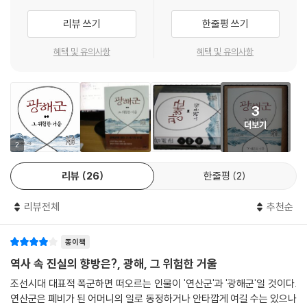
아예 유배 보낸 사람들에게 일정한 수량의 은을 받고 방면시켜 살게 하는
라 한다.
리뷰 쓰기
한줄평 쓰기
방안까지 실행에 옮겼다. 광해군의 사돈인 밀창부원군 박승종의 아이디어
《광해군, 그 위험한 거울》은 정반대로 왜곡된 광해군시대를 바로잡는다는
였다. 계축옥사 때 당대의 이름 있는 재상들이 모두 귀양을 갔으므로 이들
소극적 기획은 아니다. 이 책은 파(破)가 아닌 립(立)이다. 삶을 망치는 과
혜택 및 유의사항
혜택 및 유의사항
을 사면시키는 방편으로 이렇게 은을 받고 놓아주기를 청했던 것이었는데,
정을 알면 삶을 일으키는 방법을 찾을 수 있듯이, 나라가 망하는 과정을 알
이는 사람들에게 더 치욕을 느끼게 만들었다.
면 나라를 일으키는 방법을 찾을 수 있다. 역사 이해의 증대는 실패로부터
---pp.304∼305
나온다. 실패하고 나면 왜 자신들이 생각했던 일은 일어나지 않고 다른 일
3
이 발생했는지 설명할 필요를 크게 느낀다. 실패한 역사에서 더 배우자는
더보기
취지이다.
저자는 우리 시대 우리 국민들이 이 나라가 어떤 세상이 되길 원하는지 광
2
해군과 그의 시대에서 배우길 권한다. 또한 광해군을 폐위시킨 뒤 이 땅에
리뷰
26
한줄평
2
서 살아야 했던 조선 사람들에게 바치는 안타까운 위로, 역사적 연대의 편
지이기도 하다.
리뷰전체
추천순
광해군의 시대를 시스템의 작동, 사람들의 비전과 욕망,
종이책
사건들의 우연성을 겹쳐서 읽어내다
역사 속 진실의 향방은?, 광해, 그 위험한 거울
오항녕 교수는 2010년에 펴낸 《조선의 힘》(역사비평사)에 〈부활하는 광
조선시대 대표적 폭군하면 떠오르는 인물이 '연산군'과 '광해군'일 것이다.
해군〉이란 논문 한 편을 실었다. 이 논문이 담론으로서의 광해군을 분석한
연산군은 폐비가 된 어머니의 일로 동정하거나 안타깝게 여길 수는 있으나