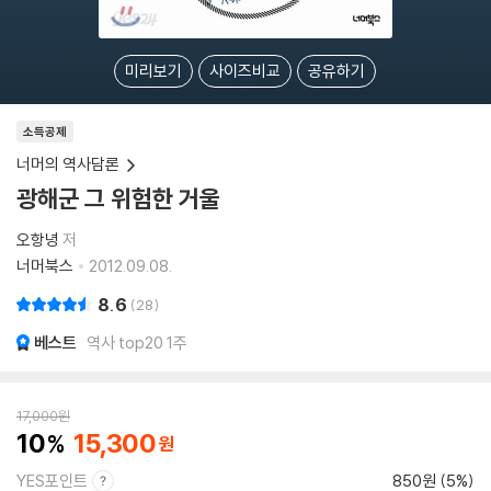
미리보기
사이즈비교
공유하기
소득공제
너머의 역사담론
광해군 그 위험한 거울
오항녕
저
너머북스
2012.09.08.
8.6
28
베스트
역사 top20 1주
17,000
원
10
15,300
YES포인트
850원 (5%)