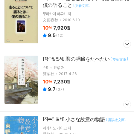
僕の語ること
[
]
文春文庫
무라카미 하루키
저
文藝春秋
2010.6.10.
10
7,920
%
원
9.5
(
12
)
君の膵臟をたべたい
[직수입일서]
[
]
雙葉文庫
스미노 요루
저
雙葉社
2017.4.26.
10
7,230
%
원
9.7
(
37
)
小さな故意の物語
[직수입일서]
[
]
講談社文庫
히가시노 게이고
저