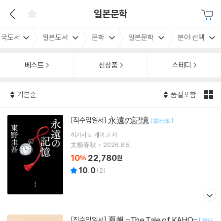
일본문학
외국도서
일본도서
문학
일본문학
분야 선택
베스트
신상품
스테디
기본순
품절포함
永遠の記憶
[직수입일서]
[
]
單行本
히가시노 게이고
저
文藝春秋
2026.8.5.
10
22,780
%
원
10.0
(
2
)
夏帆 -The Tale of KAHO-
[직수입일서]
[
單行