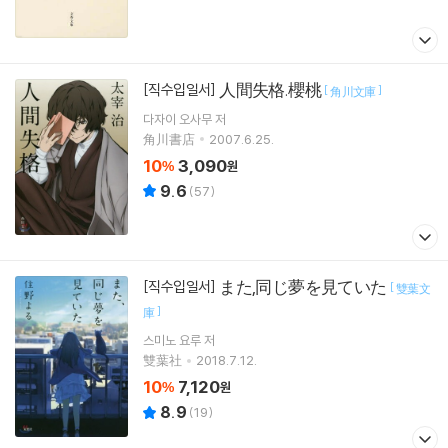
人間失格.櫻桃
[직수입일서]
[
]
角川文庫
다자이 오사무
저
角川書店
2007.6.25.
10
3,090
%
원
9.6
(
57
)
また,同じ夢を見ていた
[직수입일서]
[
雙葉文
]
庫
스미노 요루
저
雙葉社
2018.7.12.
10
7,120
%
원
8.9
(
19
)