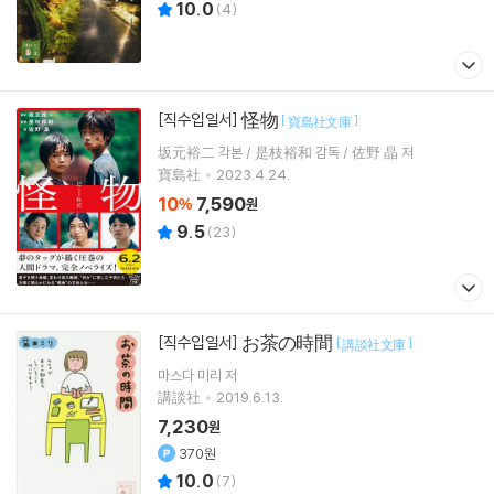
10.0
(
4
)
怪物
[직수입일서]
[
]
寶島社文庫
坂元裕二 각본 / 是枝裕和 감독 / 佐野 晶 저
寶島社
2023.4.24.
10
7,590
%
원
9.5
(
23
)
お茶の時間
[직수입일서]
[
]
講談社文庫
마스다 미리
저
講談社
2019.6.13.
7,230
원
370원
10.0
(
7
)