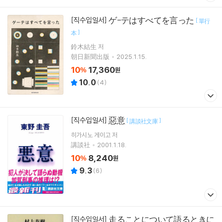
ゲ-テはすべてを言った
[직수입일서]
[
單行
]
本
鈴木結生 저
朝日新聞出版
2025.1.15.
10
17,360
%
원
10.0
(
4
)
惡意
[직수입일서]
[
]
講談社文庫
히가시노 게이고
저
講談社
2001.1.18.
10
8,240
%
원
9.3
(
6
)
走ることについて語るときに
[직수입일서]