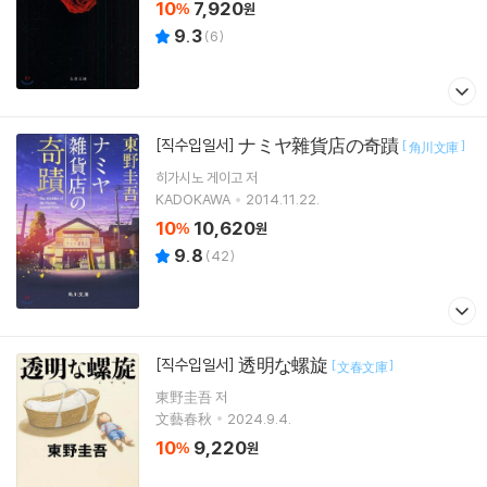
10
7,920
%
원
9.3
(
6
)
ナミヤ雜貨店の奇蹟
[직수입일서]
[
]
角川文庫
히가시노 게이고
저
KADOKAWA
2014.11.22.
10
10,620
%
원
9.8
(
42
)
透明な螺旋
[직수입일서]
[
]
文春文庫
東野圭吾 저
文藝春秋
2024.9.4.
10
9,220
%
원