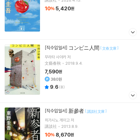
講談社
2026.4.15.
10
5,420
%
원
コンビニ人間
[직수입일서]
[
]
文春文庫
무라타 사야카
저
文藝春秋
2018.9.4.
7,590
원
380원
9.6
(
8
)
新參者
[직수입일서]
[
]
講談社文庫
히가시노 게이고
저
講談社
2013.8.9.
10
8,670
%
원