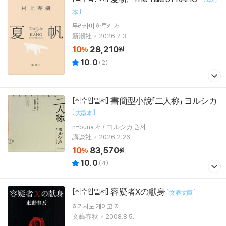
]
本
무라카미 하루키
저
新潮社
2026.7.3.
10
28,210
%
원
10.0
(
2
)
書簡型小說「二人称」 ヨルシカ
[직수입일서]
[
]
大型本
n-buna 저 / ヨルシカ 원저
講談社
2026.2.26.
10
83,570
%
원
10.0
(
4
)
容疑者Xの獻身
[직수입일서]
[
]
文春文庫
히가시노 게이고
저
文藝春秋
2008.8.5.