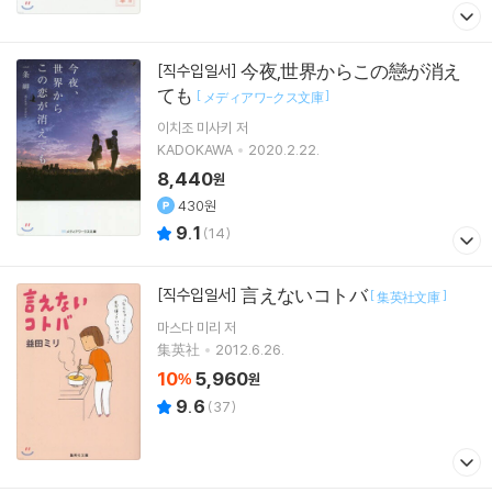
今夜,世界からこの戀が消え
[직수입일서]
ても
[
]
メディアワ-クス文庫
이치조 미사키
저
KADOKAWA
2020.2.22.
8,440
원
430원
9.1
(
14
)
言えないコトバ
[직수입일서]
[
]
集英社文庫
마스다 미리
저
集英社
2012.6.26.
10
5,960
%
원
9.6
(
37
)