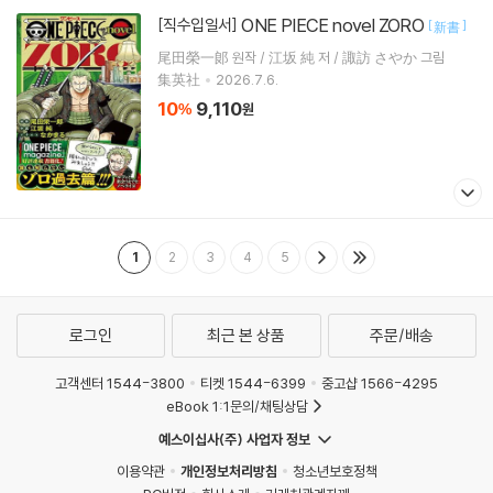
ONE PIECE novel ZORO
[직수입일서]
[
]
新書
尾田榮一郞 원작 / 江坂 純 저 / 諏訪 さやか 그림
集英社
2026.7.6.
10
9,110
%
원
1
2
3
4
5
로그인
최근 본 상품
주문/배송
고객센터 1544-3800
티켓 1544-6399
중고샵 1566-4295
eBook 1:1문의/채팅상담
예스이십사(주) 사업자 정보
이용약관
개인정보처리방침
청소년보호정책