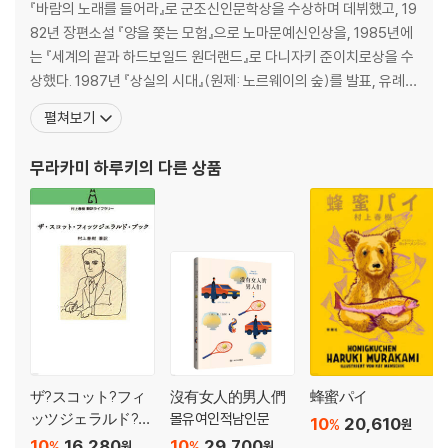
『바람의 노래를 들어라』로 군조신인문학상을 수상하며 데뷔했고, 19
82년 장편소설 『양을 쫓는 모험』으로 노마문예신인상을, 1985년에
는 『세계의 끝과 하드보일드 원더랜드』로 다니자키 준이치로상을 수
상했다. 1987년 『상실의 시대』(원제: 노르웨이의 숲)를 발표, 유례없
는 베스트셀러 선풍과 함께 하루키 신드롬을 일으키며 세계적인 작가
펼쳐보기
로 떠올랐다. 1994년 『태엽 감는 새』로 요미우리문학상을 수상했고,
2005년 『해변의 카프카』가 아시아 작가의 작품으로는 드물게 뉴욕
무라카미 하루키
의 다른 상품
타임스 ‘올해의 책’에 선정되었다. 그 밖
ザ?スコット?フィ
沒有女人的男人們
蜂蜜パイ
ッツジェラルド?ブ
몰유여인적남인문
10
20,610
%
원
ック
10
16,280
10
29,700
%
%
원
원