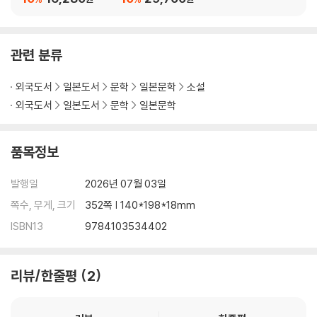
관련 분류
외국도서
일본도서
문학
일본문학
소설
외국도서
일본도서
문학
일본문학
품목정보
발행일
2026년 07월 03일
쪽수, 무게, 크기
352쪽 | 140*198*18mm
ISBN13
9784103534402
리뷰/한줄평
2