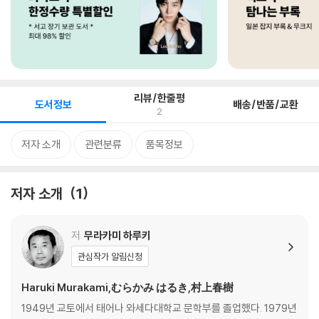
리뷰/한줄평
도서정보
배송/반품/교환
2
저자 소개
관련분류
품목정보
저자 소개
1
저
무라카미 하루키
관심작가 알림신청
Haruki Murakami,むらかみ はるき,村上春樹
1949년 교토에서 태어나 와세다대학교 문학부를 졸업했다. 1979년