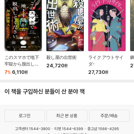
このスマホで地下
殺し屋の出世術
ライク.アウトサイ
牢獄から脫出して
ダ-
24,720
2
원
ください
7
6,110
27,730
%
원
원
이 책을 구입하신 분들이 산 분야 책
로그인
최근 본 상품
주문/배송
고객센터 1544-3800
티켓 1544-6399
중고샵 1566-4295