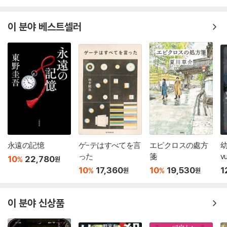
이 분야 베스트셀러
永遠の記憶
ゲ-テはすべてを言
エピクロスの處方
幼
った
箋
vu
10
22,780
%
원
10
17,360
10
19,530
1
%
%
원
원
이 분야 신상품