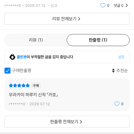
차하는 기묘한 사건들을 겪으며 어머니와 가족의 문제에 맞서는 성장과 탐
r******0
2026.07.12.
신고
0
댓글
0
험 이야기로 기
리뷰 전체보기
리뷰
1
한줄평
1
클린봇
이 부적절한 글을 감지 중입니다.
설정
구매한줄평
추천순
구매
무라카미 하루키 신작 『카호』
r******0
2026.07.12.
0
한줄평 전체보기