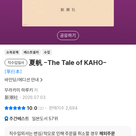
공유하기
소득공제
베스트셀러
수입
夏帆 -The Tale of KAHO-
직수입일서
單行本
바인딩/에디션 안내
무라카미 하루키
저
新潮社
2026.07.03.
10.0
판매지수
2,694
2
주간베스트
일본도서
57위
직수입외서는 변심/착오로 인해 주문을 취소할 경우
해외주문