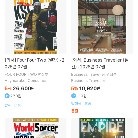
[외서]
Four Four Two (월간) : 2
[외서]
Business Traveller (월
026년 07월
간) : 2026년 07월
FOUR FOUR TWO 편집부
Business Traveller 편집부
Haymaraket Consumer
Business Traveller
5
26,600
5
10,920
%
원
%
원
280원
110원
발행국 : 홍콩
발행국 : 영국
품절