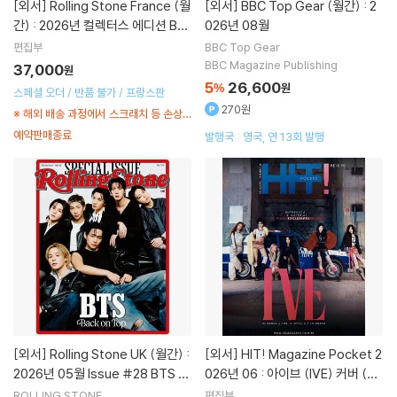
[외서]
Rolling Stone France (월
[외서]
BBC Top Gear (월간) : 2
간) : 2026년 컬렉터스 에디션 BT
026년 08월
S 특집호 (포스터 포함)
편집부
BBC Top Gear
BBC Magazine Publishing
37,000
원
5
26,600
%
원
스페셜 오더 / 반품 불가 / 프랑스판
270원
※ 해외 배송 과정에서 스크래치 등 손상이
있을 수 있습니다. (해당 사유 반품 불가)
예약판매종료
발행국 : 영국, 연 13회 발행
[외서]
Rolling Stone UK (월간) :
[외서]
HIT! Magazine Pocket 2
2026년 05월 Issue #28 BTS S
026년 06 : 아이브 (IVE) 커버 (잡
pecial Issue BTS 특집호
지+랜덤 포토카드 1장)
ROLLING STONE
편집부