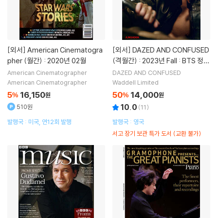
[외서]
American Cinematogra
[외서]
DAZED AND CONFUSED
pher (월간) : 2020년 02월
(격월간) : 2023년 Fall : BTS 정국
커버
American Cinematographer
DAZED AND CONFUSED
American Cinematographer
Waddell Limited
5
16,150
50
14,000
%
원
%
원
10.0
510원
(
11
)
발행국 : 미국, 연12회 발행
발행국 : 영국
서고 장기 보관 특가 도서 (교환 불가)