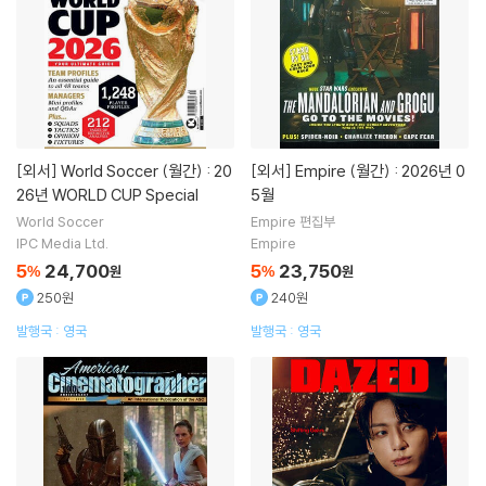
[외서]
World Soccer (월간) : 20
[외서]
Empire (월간) : 2026년 0
26년 WORLD CUP Special
5월
World Soccer
Empire 편집부
IPC Media Ltd.
Empire
5
24,700
5
23,750
%
원
%
원
250원
240원
발행국 : 영국
발행국 : 영국