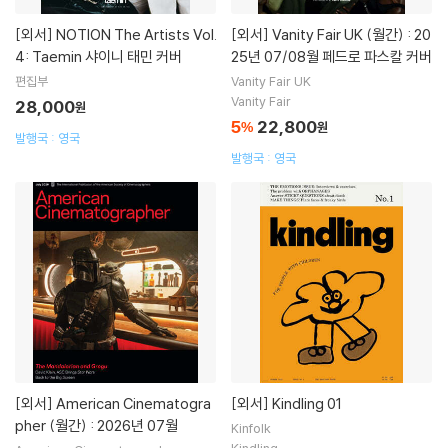
[외서]
NOTION The Artists Vol.
[외서]
Vanity Fair UK (월간) : 20
4: Taemin 샤이니 태민 커버
25년 07/08월 페드로 파스칼 커버
편집부
Vanity Fair UK
Vanity Fair
28,000
원
5
22,800
%
원
발행국 : 영국
발행국 : 영국
[외서]
American Cinematogra
[외서]
Kindling 01
pher (월간) : 2026년 07월
Kinfolk