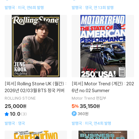
발행국 : 미국, 연6회 발행
발행국 : 영국, 연 13회 발행
[외서]
Rolling Stone UK (월간) :
[외서]
Motor Trend (계간) : 202
2026년 02/03월 BTS 정국 커버
6년 no.02 Summer
ROLLING STONE
Motor Trend 편집부
25,000
5
35,150
원
%
원
10.0
360원
(
3
)
발행국 : 영국
발행국 : 미국, 연4회 발행