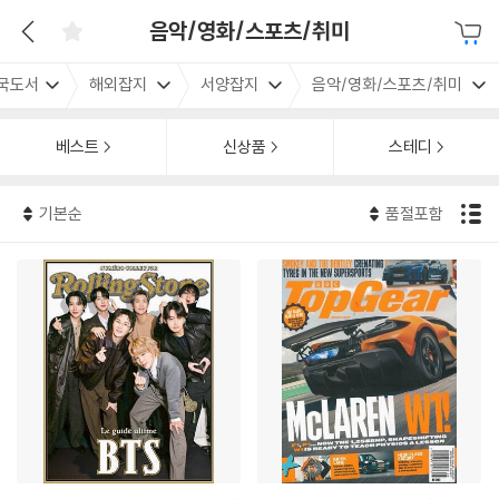
음악/영화/스포츠/취미
국도서
해외잡지
서양잡지
음악/영화/스포츠/취미
베스트
신상품
스테디
기본순
품절포함