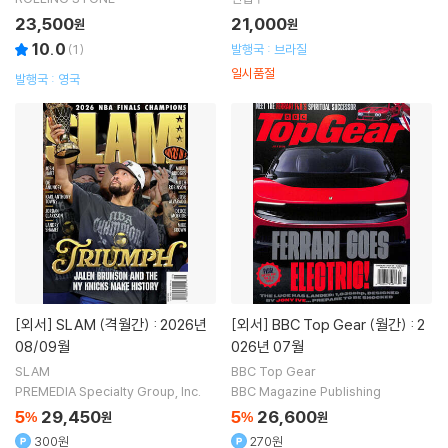
23,500
21,000
원
원
10.0
(
1
)
발행국 : 브라질
일시품절
발행국 : 영국
[외서]
SLAM (격월간) : 2026년
[외서]
BBC Top Gear (월간) : 2
08/09월
026년 07월
SLAM
BBC Top Gear
PREMEDIA Specialty Group, Inc.
BBC Magazine Publishing
5
29,450
5
26,600
%
원
%
원
300원
270원