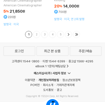
Kindling
American Cinematographer
American Cinematographer
20
14,000
%
원
5
21,850
%
원
700원
220원
발행국 : 미국, 연 2회 발행
발행국 : 미국
1
2
3
4
5
로그인
최근 본 상품
주문/배송
고객센터 1544-3800
티켓 1544-6399
중고샵 1566-4295
eBook 1:1문의/채팅상담
예스이십사(주) 사업자 정보
이용약관
개인정보처리방침
청소년보호정책
PC버전
회사소개
거래처관계자께
도서홍보
광고
Copyright © YES24 Corp. All Rights Reserved.
MATOM16