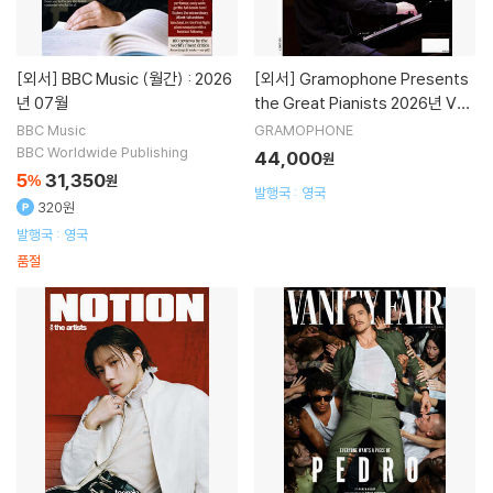
[외서]
BBC Music (월간) : 2026
[외서]
Gramophone Presents
년 07월
the Great Pianists 2026년 Vol.
7 임윤찬 커버
BBC Music
GRAMOPHONE
BBC Worldwide Publishing
44,000
원
5
31,350
%
원
발행국 : 영국
320원
발행국 : 영국
품절