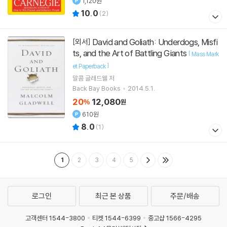
1,120원
10.0
(
2
)
David and Goliath: Underdogs, Misfi
[외서]
ts, and the Art of Battling Giants
[
Mass Mark
]
et Paperback
말콤 글래드웰
저
Back Bay Books
2014.5.1.
20
12,080
%
원
610원
8.0
(
1
)
1
2
3
4
5
로그인
최근 본 상품
주문/배송
고객센터 1544-3800
티켓 1544-6399
중고샵 1566-4295