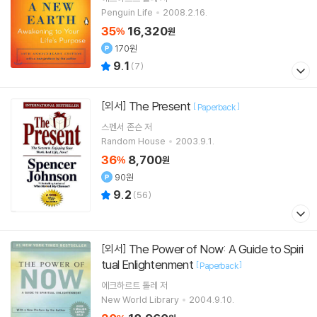
Penguin Life
2008.2.16.
35
16,320
%
원
170원
9.1
(
7
)
The Present
[외서]
[
]
Paperback
스펜서 존슨
저
Random House
2003.9.1.
36
8,700
%
원
90원
9.2
(
56
)
The Power of Now: A Guide to Spiri
[외서]
tual Enlightenment
[
]
Paperback
에크하르트 톨레
저
New World Library
2004.9.10.