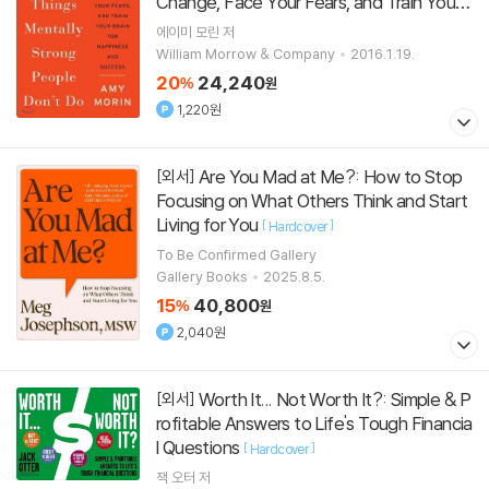
Change, Face Your Fears, and Train Your
Brain for Happiness and Success
[
Paperback
에이미 모린
저
]
William Morrow & Company
2016.1.19.
20
24,240
%
원
1,220원
Are You Mad at Me?: How to Stop
[외서]
Focusing on What Others Think and Start
Living for You
[
]
Hardcover
To Be Confirmed Gallery
Gallery Books
2025.8.5.
15
40,800
%
원
2,040원
Worth It... Not Worth It?: Simple & P
[외서]
rofitable Answers to Life's Tough Financia
l Questions
[
]
Hardcover
잭 오터
저