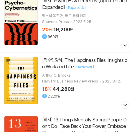
Psycho-Cybernetics (Updated and
[외서]
Expanded)
[
]
Paperback
맥스웰 몰츠
저
매트 퓨리
해제
Souvenir Press
2023.5.25.
20
19,200
%
원
960원
The Happiness Files: Insights o
[직수입양서]
n Work and Life
[
]
Hardcover
Arthur C. Brooks
Harvard Business Review Press
2025.8.12.
18
44,280
%
원
2,220원
13 Things Mentally Strong People D
[외서]
on't Do: Take Back Your Power, Embrace