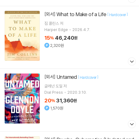
What to Make of a Life
[외서]
[
]
Hardcover
짐 콜린스
저
Harper Edge
2026.4.7.
15
46,240
%
원
2,320원
Untamed
[외서]
[
]
Hardcover
글레넌 도일
저
Dial Press
2020.3.10.
20
31,360
%
원
1,570원