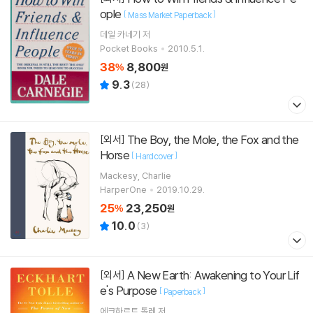
ople
[
]
Mass Market Paperback
데일 카네기
저
Pocket Books
2010.5.1.
38
8,800
%
원
9.3
(
28
)
The Boy, the Mole, the Fox and the
[외서]
Horse
[
]
Hardcover
Mackesy, Charlie
HarperOne
2019.10.29.
25
23,250
%
원
10.0
(
3
)
A New Earth: Awakening to Your Lif
[외서]
e's Purpose
[
]
Paperback
에크하르트 톨레
저