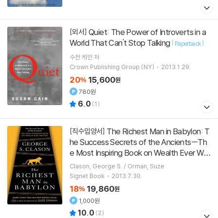
Quiet: The Power of Introverts in a
[외서]
World That Can't Stop Talking
[
]
Paperback
수전 케인
저
Crown Publishing Group (NY)
2013.1.29.
20
15,600
%
원
780원
6.0
(
1
)
The Richest Man in Babylon: T
[직수입양서]
he Success Secrets of the Ancients--Th
e Most Inspiring Book on Wealth Ever Writ
ten
[
]
Paperback
Clason, George S. / Orman, Suze
Signet Book
2013.7.30.
18
19,860
%
원
1,000원
10.0
(
2
)