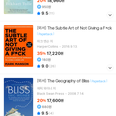
20
18,960
%
원
950원
9.5
(
11
)
The Subtle Art of Not Giving a F*ck
[외서]
[
]
Paperback
마크 맨슨
저
HarperCollins
2016.9.13.
35
17,220
%
원
180원
9.0
(
26
)
The Geography of Bliss
[외서]
[
]
Paperback
에릭 와이너
저
Black Swan Press
2008.7.14.
20
17,600
%
원
880원
9.5
(
4
)