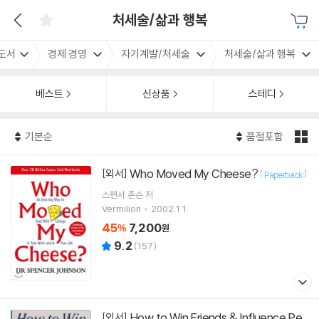
처세술/삶과 행복
도서
경제 경영
자기계발/처세술
처세술/삶과 행복
베스트
신상품
스테디
기본순
품절포함
Who Moved My Cheese?
[외서]
[
]
Paperback
스펜서 존슨
저
Vermilion
2002.1.1.
45
7,200
%
원
9.2
(
157
)
How to Win Friends & Influence Pe
[외서]