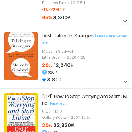
Business Plus
2012.5.1.
한정수량 할인전
65
8,360
%
원
Talking to Strangers
[외서]
[
Mass Market Paperb
]
ack
Malcolm Gladwell
Little Brown
2020.4.28.
20
12,240
%
원
620원
8.8
(
4
)
How to Stop Worrying and Start Livi
[외서]
ng
[
]
Paperback
데일 카네기
저
Gallery Books
2004.10.5.
20
22,320
%
원