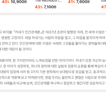
The Wild Robot (미
col
40
10,900
41
7,600
%
%
원
원
국판)
43
7,100
4
%
원
고 바이블. 『카네기 인간관계론』은 1937년 초판이 발행된 이래, 전 세계 수
영원한 고전이다. 데일 카네기는 사람의 마음을 열고, 그 마음을 움직이게 하
 전하고 있다. 인간관계에 대한 수많은 사례와 그것들을 풀어가는 원칙들에 대한
 대한 대답이 될 것이다.
 내용이며, 한 가지만이라도 느껴보았을 만한 이야기이다. 카네기 또한 자신의 
. 한 아이가 성장하듯, 하나의 원칙에 대한 실험과 검증의 순환을 통해 핵심이 
상대방의 입장에 서라 등 3가지 기본 원칙에서 상대방으로 호감을 얻고, 효과적
극적으로 적용해 보고 따져본다면, 정말 우리는 쓸만하고 괜찮은 사람으로 주위
책의 사례들과 비교해 보며, 인간관계를 하나하나 점검하고 챙긴다면 성공적이고 행