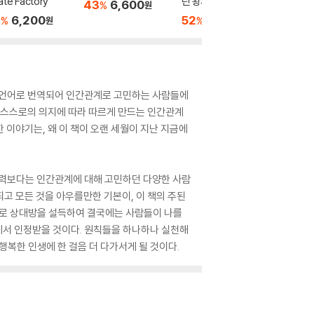
ate Factory
린 왕자' 영문판 원서
43
6,600
44
8
%
%
원
7
6,200
52
6,900
%
%
원
원
많은 언어로 번역되어 인간관계로 고민하는 사람들에
여 스스로의 의지에 따라 따르게 만드는 인간관계
 이야기는, 왜 이 책이 오랜 세월이 지난 지금에
능력보다는 인간관계에 대해 고민하던 다양한 사람
되고 모든 것을 아우를만한 기본이, 이 책의 주된
으로 상대방을 설득하여 결국에는 사람들이 나를
에서 인정받을 것이다. 원칙들을 하나하나 실천해
복한 인생에 한 걸음 더 다가서게 될 것이다.