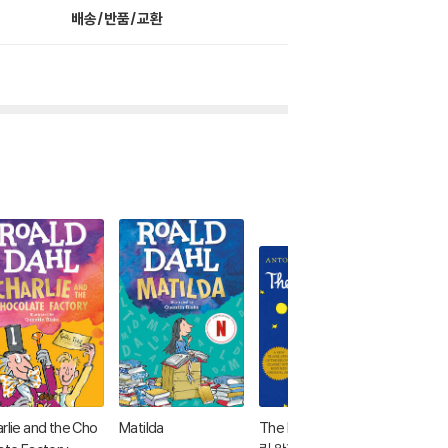
배송/반품/교환
rlie and the Cho
Matilda
The Little Prince '어
Animal 