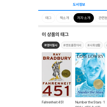
도서정보
태그
책소개
저자 소개
관련
이 상품의 태그
#영어필사
#멘토를찾아서
#사회생활
Fahrenheit 451
Number the Stars : 1