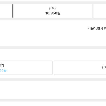
번역서
10,350
원
서울특별시 영
팔기
내 
200원