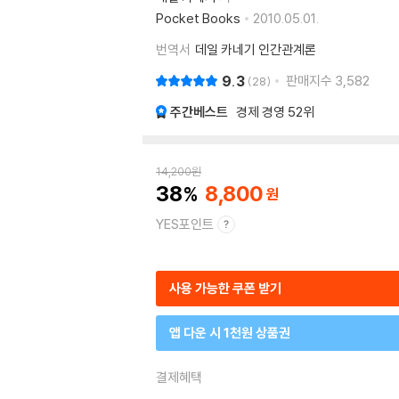
Pocket Books
2010.05.01.
번역서
데일 카네기 인간관계론
9.3
판매지수
3,582
28
주간베스트
경제 경영
52위
14,200
원
38
8,800
YES포인트
사용 가능한 쿠폰 받기
앱 다운 시 1천원 상품권
결제혜택