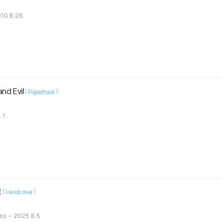
10.8.26.
nd Evil
[
]
Paperback
.1.
t
[
]
Hardcover
ess
2025.8.5.