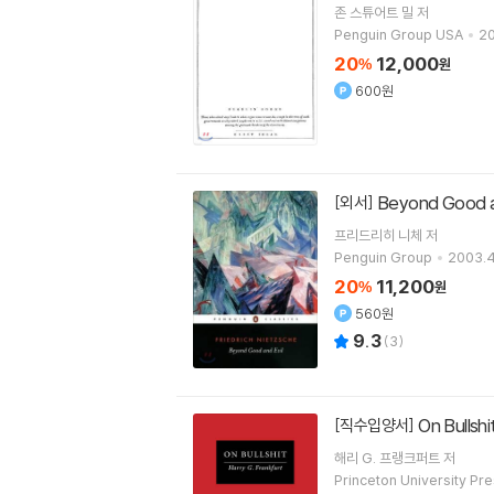
존 스튜어트 밀
저
Penguin Group USA
20
20
12,000
%
원
600원
Beyond Good a
[외서]
프리드리히 니체
저
Penguin Group
2003.4
20
11,200
%
원
560원
9.3
(
3
)
On Bullshi
[직수입양서]
해리 G. 프랭크퍼트
저
Princeton University Pr