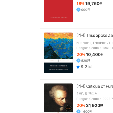
18
19,760
%
원
990원
Thus Spoke Za
[외서]
Penguin Group
1961.11
20
10,400
%
원
520원
9.2
(
6
)
Critique of Pu
[외서]
임마누엘 칸트
저
Penguin Group
2008.7
20
31,920
%
원
1,600원