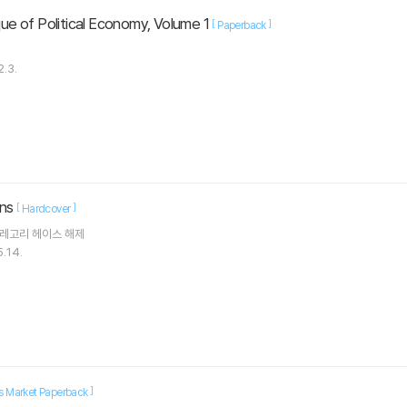
ique of Political Economy, Volume 1
[
]
Paperback
2.3.
ons
[
]
Hardcover
레고리 헤이스
해제
.14.
]
 Market Paperback