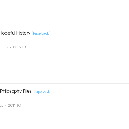
Hopeful History
[
]
Paperback
PLC
2021.5.13.
hilosophy Files
[
]
Paperback
oup
2011.9.1.