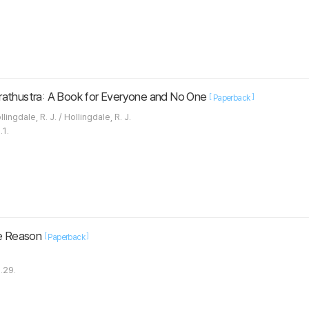
rathustra: A Book for Everyone and No One
[
]
Paperback
Nietzsche, Friedrich / Hollingdale, R. J. / Hollingdale, R. J.
.1.
re Reason
[
]
Paperback
.29.