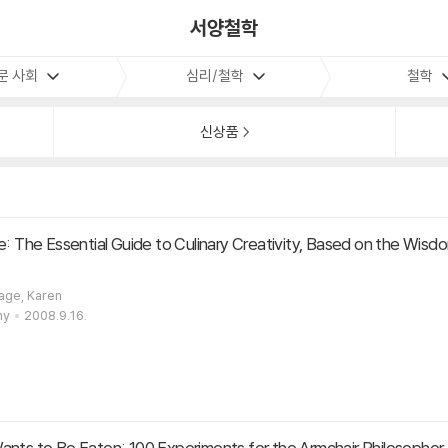
서양철학
문 사회
심리/철학
철학
신상품
e: The Essential Guide to Culinary Creativity, Based on the Wis
enburg, Andrew / Page, Karen
ny
2008.9.16.
ants to Be Eaten: 100 Experiments for the Armchair Philosopher