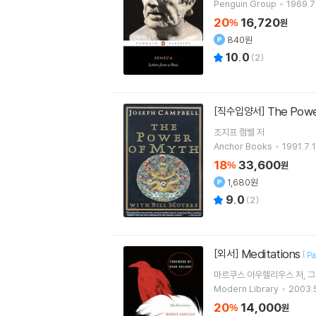
Penguin Group
1969.7
20
16,720
%
원
840원
10.0
(
2
)
The Powe
[직수입양서]
조지프 캠벨
저
Anchor Books
1991.7.1
18
33,600
%
원
1,680원
9.0
(
2
)
Meditations
[외서]
[
Pa
마르쿠스 아우렐리우스
저
그
Modern Library
2003.5
20
14,000
%
원