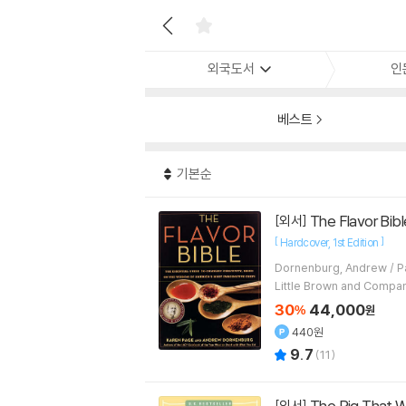
외국도서
인
베스트
기본순
The Flavor Bibl
[외서]
[
]
Hardcover
1st Edition
Dorn
Little Brown and Compa
30
44,000
%
원
440원
9.7
(
11
)
The Pig That W
[외서]