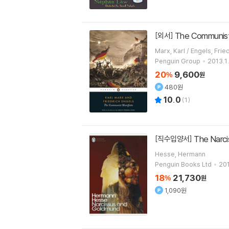
The Communis
[외서]
Penguin Group
2013.1
20
9,600
%
원
480원
10.0
(
1
)
The Narc
[직수입양서]
Hesse, Hermann
Penguin Books Ltd
201
18
21,730
%
원
1,090원