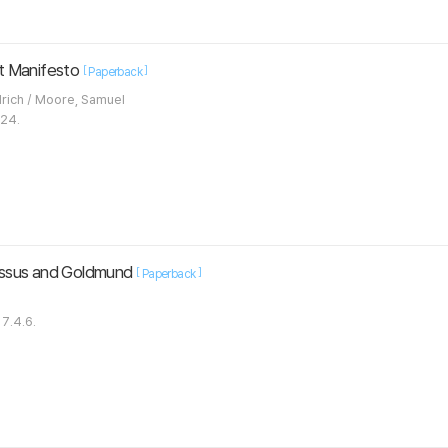
t Manifesto
[
]
Paperback
Marx, Karl / Engels, Friedrich / Moore, Samuel
.24.
issus and Goldmund
[
]
Paperback
7.4.6.