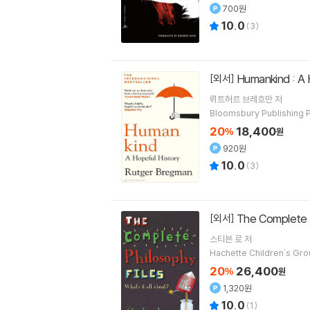
700원
10.0
(
3
)
Humankind : A 
[외서]
뤼트허르 브레흐만
저
Bloomsbury Publishing 
20
18,400
%
원
920원
10.0
(
3
)
The Complete P
[외서]
스티븐 로
저
Hachette Children's Gr
20
26,400
%
원
1,320원
10.0
(
1
)