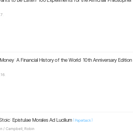
7.
oney: A Financial History of the World: 10th Anniversary Edition
.16.
Stoic: Epistulae Morales Ad Lucilium
[
]
Paperback
Seneca / Campbell, Robin / Campbell, Robin