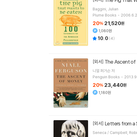
Baggini, Julian
Plume Books
2006.6.2
20
21,520
%
원
1,080원
10.0
(
4
)
The Ascent of M
[외서]
니얼 퍼거슨
저
Penguin Books
2013.9
20
23,440
%
원
1,180원
Letters from a 
[외서]