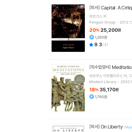
Capital: A Crit
[외서]
마르크스
저
Penguin Group
2012.1
20
25,200
%
원
1,260원
9.3
(
3
)
Meditati
[직수입양서]
마르쿠스 아우렐리우스
저
그
Modern Library
2002.5
18
35,170
%
원
1,760원
On Liberty
[외서]
[
Mass