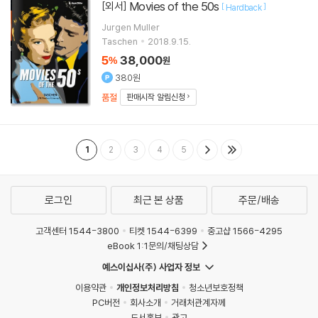
Movies of the 50s
[외서]
[
]
Hardback
Jurgen Muller
Taschen
2018.9.15.
5
38,000
%
원
380원
품절
판매시작 알림신청
1
2
3
4
5
로그인
최근 본 상품
주문/배송
고객센터 1544-3800
티켓 1544-6399
중고샵 1566-4295
eBook 1:1문의/채팅상담
예스이십사(주) 사업자 정보
이용약관
개인정보처리방침
청소년보호정책
PC버전
회사소개
거래처관계자께
도서홍보
광고