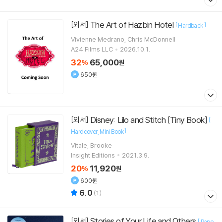
The Art of Hazbin Hotel
[외서]
[
]
Hardback
Vivienne Medrano, Chris McDonnell
A24 Films LLC
2026.10.1.
32
65,000
%
원
650원
Disney: Lilo and Stitch [Tiny Book]
[외서]
[
]
Hardcover
Mini Book
Vitale, Brooke
Insight Editions
2021.3.9.
20
11,920
%
원
600원
6.0
(
1
)
Stories of Your Life and Others
[외서]
[
Pape