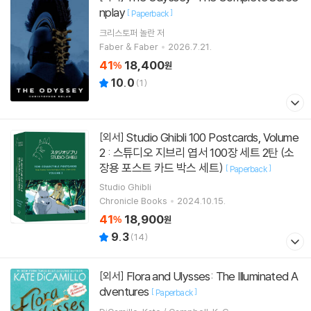
nplay
[
]
Paperback
크리스토퍼 놀란
저
Faber & Faber
2026.7.21.
41
18,400
%
원
10.0
(
1
)
Studio Ghibli 100 Postcards, Volume
[외서]
2 : 스튜디오 지브리 엽서 100장 세트 2탄 (소
장용 포스트 카드 박스 세트)
[
]
Paperback
Studio Ghibli
Chronicle Books
2024.10.15.
41
18,900
%
원
9.3
(
14
)
Flora and Ulysses: The Illuminated A
[외서]
dventures
[
]
Paperback