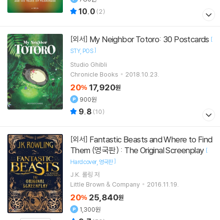
10.0
(
2
)
My Neighbor Totoro: 30 Postcards
[외서]
[
]
STY
POS
Studio Ghibli
Chronicle Books
2018.10.23.
20
17,920
%
원
900원
9.8
(
10
)
Fantastic Beasts and Where to Find
[외서]
Them (영국판) : The Original Screenplay
[
]
Hardcover
영국판
J.K. 롤링
저
Little Brown & Company
2016.11.19.
20
25,840
%
원
1,300원