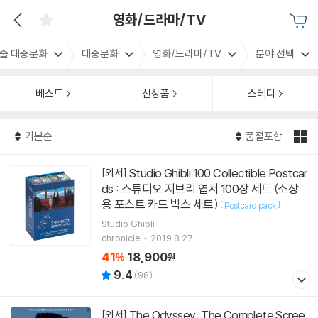
영화/드라마/TV
술 대중문화
대중문화
영화/드라마/TV
분야 선택
베스트
신상품
스테디
기본순
품절포함
Studio Ghibli 100 Collectible Postcar
[외서]
ds : 스튜디오 지브리 엽서 100장 세트 (소장
용 포스트 카드 박스 세트)
[
]
Postcard pack
Studio Ghibli
chronicle
2019.8.27.
41
18,900
%
원
9.4
(
98
)
The Odyssey: The Complete Scree
[외서]