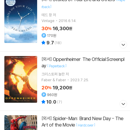
]
rback
테드 창
저
Vintage
2016.6.14.
30
16,300
%
원
170원
9.7
(
18
)
Oppenheimer: The Official Screenpl
[외서]
ay
[
]
Paperback
크리스토퍼 놀란
저
Faber & Faber
2023.7.25.
20
19,200
%
원
960원
10.0
(
7
)
Spider-Man: Brand New Day - The
[외서]
Art of the Movie
[
]
Hardcover