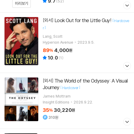
9.7
(
52
)
미리보기
Look Out for the Little Guy!
[외서]
[
Hardcove
]
r
Lang, Scott
Hyperion Avenue
2023.9.5.
89
4,000
%
원
10.0
(
1
)
The World of the Odyssey: A Visual
[외서]
Journey
[
]
Hardcover
James Mottram
Insight Editions
2026.9.22.
35
30,220
%
원
310원