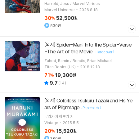
Harrold, Jess / Marvel Various
Marvel Universe
2026.8.18.
30
52,500
%
원
530원
Spider-Man: Into the Spider-Verse
[외서]
-The Art of the Movie
[
]
Hardcover
Zahed, Ramin / Bendis, Brian Michael
Titan Books (UK)
2018.12.18.
71
19,300
%
원
9.7
(
14
)
Colorless Tsukuru Tazaki and His Ye
[외서]
ars of Pilgrimage
[
]
Paperback
무라카미 하루키
저
Vintage
2015.5.5.
20
15,520
%
원
780원