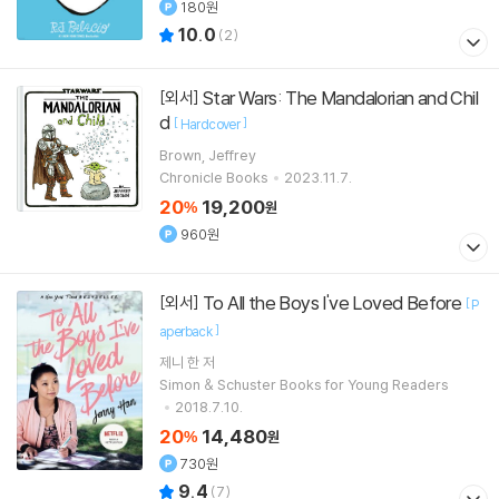
180원
10.0
(
2
)
Star Wars: The Mandalorian and Chil
[외서]
d
[
]
Hardcover
Brown, Jeffrey
Chronicle Books
2023.11.7.
20
19,200
%
원
960원
To All the Boys I've Loved Before
[외서]
[
P
]
aperback
제니 한
저
Simon & Schuster Books for Young Readers
2018.7.10.
20
14,480
%
원
730원
9.4
(
7
)