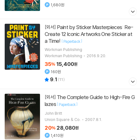
1,680원
Paint by Sticker Masterpieces: Re-
[외서]
Create 12 Iconic Artworks One Sticker at
a Time!
[
]
Paperback
Workman Publishing
Workman Publishing
2016.9.20.
35
15,400
%
원
160원
9.1
(
11
)
The Complete Guide to High-Fire G
[외서]
lazes
[
]
Paperback
John Britt
Union Square & Co.
2007.8.1.
20
28,080
%
원
1,410원