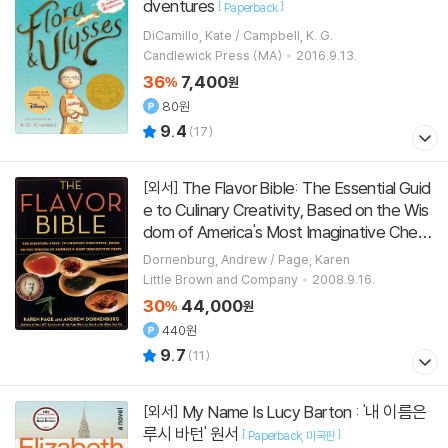
dventures
[
]
Paperback
DiCamillo, Kate / Campbell, K. G.
Candlewick Press (MA)
2016.9.13.
36
7,400
%
원
80원
9.4
(
17
)
The Flavor Bible: The Essential Guid
[외서]
e to Culinary Creativity, Based on the Wis
dom of America's Most Imaginative Chefs
[
]
Hardcover
1st Edition
Dornenburg, Andrew / Page, Karen
Little Brown and Company
2008.9.16.
30
44,000
%
원
440원
9.7
(
11
)
My Name Is Lucy Barton : '내 이름은
[외서]
루시 바턴' 원서
[
]
Paperback
미국판