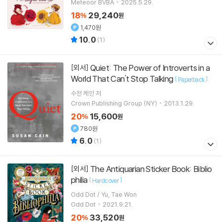
Meteoor BVBA
2025.5.29.
18
29,240
%
원
1,470원
10.0
(
1
)
Quiet: The Power of Introverts in a
[외서]
World That Can't Stop Talking
[
]
Paperback
수전 케인
저
Crown Publishing Group (NY)
2013.1.29.
20
15,600
%
원
780원
6.0
(
1
)
The Antiquarian Sticker Book: Biblio
[외서]
philia
[
]
Hardcover
Odd Dot / Yu, Tae Won
Odd Dot
2021.9.21.
20
33,520
%
원