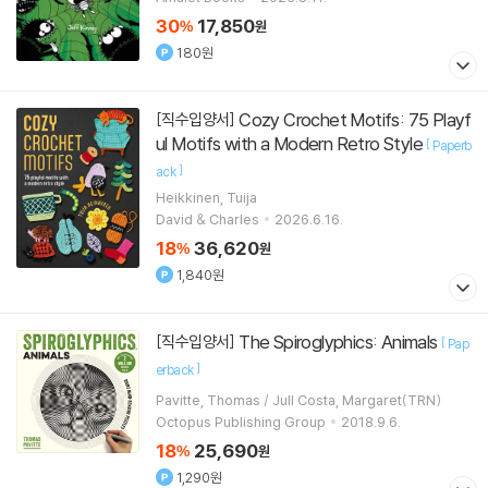
30
17,850
%
원
180원
Cozy Crochet Motifs: 75 Playf
[직수입양서]
ul Motifs with a Modern Retro Style
[
Paperb
]
ack
Heikkinen, Tuija
David & Charles
2026.6.16.
18
36,620
%
원
1,840원
The Spiroglyphics: Animals
[직수입양서]
[
Pap
]
erback
Pavitte, Thomas / Jull Costa, Margaret(TRN)
Octopus Publishing Group
2018.9.6.
18
25,690
%
원
1,290원