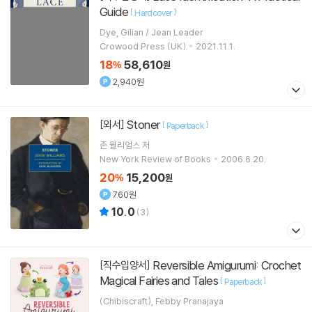
Guide
[
]
Hardcover
Dye, Gilian / Jean Leader
Crowood Press (UK)
2021.11.1.
18
58,610
%
원
2,940원
Stoner
[외서]
[
]
Paperback
존 윌리엄스
저
New York Review of Books
2006.6.20.
20
15,200
%
원
760원
10.0
(
3
)
Reversible Amigurumi: Crochet
[직수입양서]
Magical Fairies and Tales
[
]
Paperback
(Chibiscraft), Febby Pranajaya