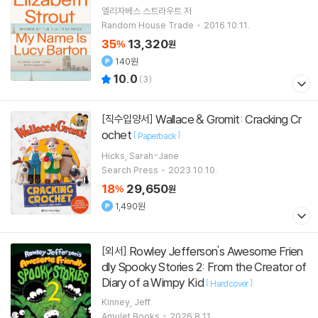
엘리자베스 스트라우트
저
Random House Trade
2016.10.11.
35
13,320
%
원
140원
10.0
(
3
)
Wallace & Gromit: Cracking Cr
[직수입양서]
ochet
[
]
Paperback
Hicks, Sarah-Jane
Search Press
2023.10.10.
18
29,650
%
원
1,490원
Rowley Jefferson's Awesome Frien
[외서]
dly Spooky Stories 2: From the Creator of
Diary of a Wimpy Kid
[
]
Hardcover
Kinney, Jeff
Amulet Books
2026.8.11.