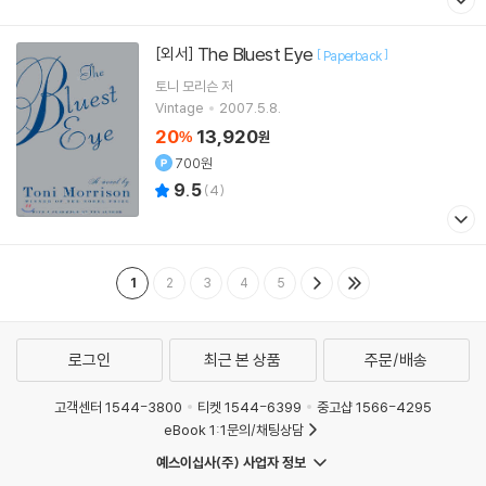
The Bluest Eye
[외서]
[
]
Paperback
토니 모리슨
저
Vintage
2007.5.8.
20
13,920
%
원
700원
9.5
(
4
)
1
2
3
4
5
로그인
최근 본 상품
주문/배송
고객센터 1544-3800
티켓 1544-6399
중고샵 1566-4295
eBook 1:1문의/채팅상담
예스이십사(주) 사업자 정보