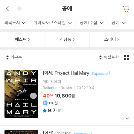
공예
외국도서
취미 라이프스타일
공예/수집
공예
베스트
신상품
스테디
기본순
품절포함
Project Hail Mary
[외서]
[
]
Paperback
앤디 위어
저
Ballantine Books
2022.10.4.
40
10,800
%
원
110원
9.7
(
61
)
Coraline
[외서]
[
]
Paperback