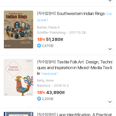
Southwestern Indian Rings
[직수입양서]
[
Har
]
dcover
Baxter, Paula A.
Schiffer Publishing
2011.10.28.
18
51,280
%
원
2,570원
Textile Folk Art: Design, Techni
[직수입양서]
ques and Inspiration in Mixed-Media Texti
le
[
]
Hardcover
Kelly, Anne
Batsford
2018.10.2.
18
43,890
%
원
2,200원
Lace Identification: A Practical
[직수입양서]