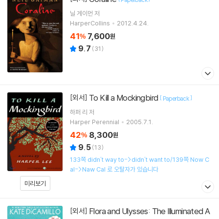
닐 게이먼
저
HarperCollins
2012.4.24.
41
7,600
%
원
9.7
(
31
)
To Kill a Mockingbird
[외서]
[
]
Paperback
하퍼 리
저
Harper Perennial
2005.7.1.
42
8,300
%
원
9.5
(
13
)
133쪽 didn't way to->didn't want to/139쪽 Now C
al->Naw Cal 로 오탈자가 있습니다
미리보기
Flora and Ulysses: The Illuminated A
[외서]