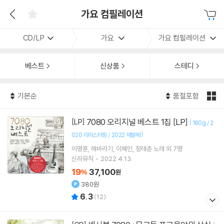
가요 컴필레이션
CD/LP
가요
가요 컴필레이션
베스트
신상품
스테디
기본순
품절포함
7080 오리지널 베스트 1집 [LP]
[LP]
[
180g / 2
]
020 리마스터링 / 2022 재발매
이명훈
해바라기
이혜민
정태춘
노래 외 7명
신라뮤직
2022.4.13.
19
37,100
%
원
380원
6.3
(
12
)