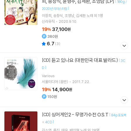
희, 송창식, 윤형주, 김세환, 조영남 [LP]
[
180g /
]
2020년 리마스터링
이장희
송창식
조영남
김세환
노래 외 1명
신라뮤직
2020.9.10.
19
37,100
%
원
380원
6.7
(
3
)
듣고 있나요 (대한민국 대표 발라드)
[CD]
[
3C
]
D
Various
서울미디어 (음반)
2011.7.22.
19
14,900
%
원
150원
싱어게인2 - 무명가수전 O.S.T
[CD]
[
84p 포토북
]
+ 4CD
김소연
류진
태우
배인혁
노래 외 28명