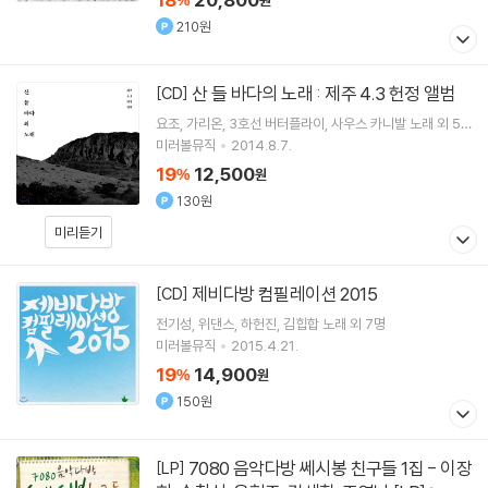
%
원
210원
산 들 바다의 노래 : 제주 4.3 헌정 앨범
[CD]
요조
가리온
3호선 버터플라이
사우스 카니발
노래 외 5
명
미러볼뮤직
2014.8.7.
19
12,500
%
원
130원
미리듣기
제비다방 컴필레이션 2015
[CD]
전기성
위댄스
하헌진
김힙합
노래 외 7명
미러볼뮤직
2015.4.21.
19
14,900
%
원
150원
7080 음악다방 쎄시봉 친구들 1집 - 이장
[LP]