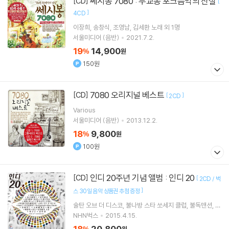
쎄시봉 7080 : 무교동 포크음악의 산실
[CD]
[
]
4CD
이장희
송창식
조영남
김세환
노래 외 1명
서울미디어 (음반)
2021.7.2.
19
14,900
%
원
150원
7080 오리지널 베스트
[CD]
[
]
2CD
Various
서울미디어 (음반)
2013.12.2.
18
9,800
%
원
100원
인디 20주년 기념 앨범 : 인디 20
[CD]
[
2CD / 벅
]
스 30일 음악 상품권 추첨 증정
술탄 오브 더 디스코
불나방 스타 쏘세지 클럽
불독맨션
로
큰롤라디오
노래 외 17명
NHN벅스
2015.4.15.
18
20,800