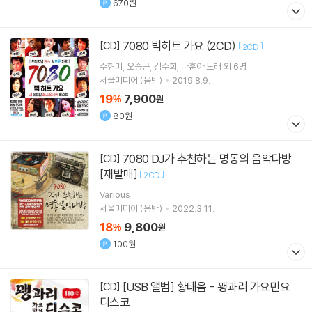
670원
7080 빅히트 가요 (2CD)
[CD]
[
]
2CD
주현미
오승근
김수희
나훈아
노래 외 6명
서울미디어 (음반)
2019.8.9.
19
7,900
%
원
80원
7080 DJ가 추천하는 명동의 음악다방
[CD]
[재발매]
[
]
2CD
Various
서울미디어 (음반)
2022.3.11.
18
9,800
%
원
100원
[USB 앨범] 황태음 - 꽹과리 가요민요
[CD]
디스코