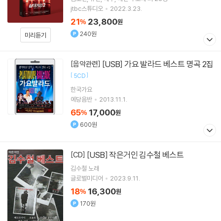
jtbc스튜디오
2022.3.23.
21
23,800
%
원
240원
미리듣기
[USB] 가요 발라드 베스트 명곡 2집
[음악관련]
[
]
5CD
한국가요
예당음반
2013.11.1.
65
17,000
%
원
600원
[USB] 작은거인 김수철 베스트
[CD]
김수철
노래
글로벌미디어
2023.9.11.
18
16,300
%
원
170원