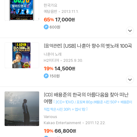
한국가요
예당음반
2013.11.1.
65
17,000
%
원
600원
[USB] 나훈아 향수의 옛노래 100곡
[음악관련]
나훈아
노래
H2미디어
2025.9.30.
19
14,500
%
원
150원
배용준의 한국의 아름다움을 찾아 떠난
[CD]
여행
[
2CD+1DVD / 포토북 80p (배용준 사진 50P + 배용준이
]
직접 찍은 사진 30P) + 엽서 1장
Various
Kakao Entertainment
2011.12.22.
19
66,800
%
원