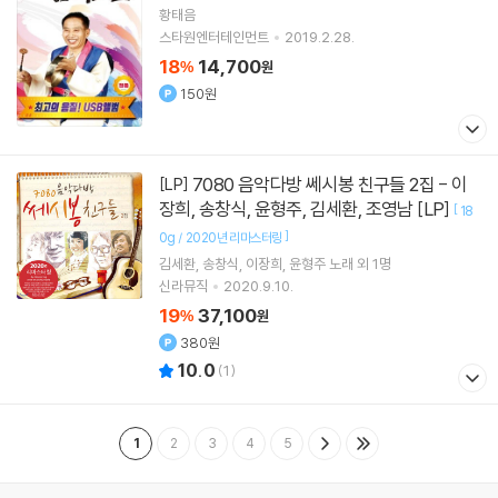
황태음
스타원엔터테인먼트
2019.2.28.
18
14,700
%
원
150원
7080 음악다방 쎄시봉 친구들 2집 - 이
[LP]
장희, 송창식, 윤형주, 김세환, 조영남 [LP]
[
18
]
0g / 2020년 리마스터링
김세환
송창식
이장희
윤형주
노래 외 1명
신라뮤직
2020.9.10.
19
37,100
%
원
380원
10.0
(
1
)
1
2
3
4
5