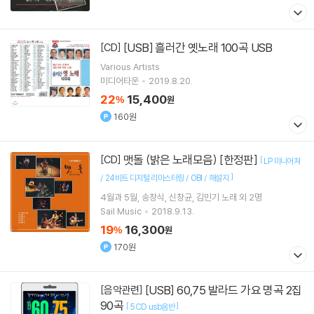
[USB] 흘러간 옛노래 100곡 USB
[CD]
Various Artists
미디어타운
2019.8.20.
22
15,400
%
원
160원
맷돌 (밝은 노래모음) [한정판]
[CD]
[
LP 미니어쳐
]
/ 24비트 디지털 리마스터링 / OBI / 해설지
4월과 5월
송창식
신창균
김민기
노래 외 2명
Sail Music
2018.9.13.
19
16,300
%
원
170원
[USB] 60,75 발라드 가요 명곡 2집
[음악관련]
90곡
[
]
5CD usb음반