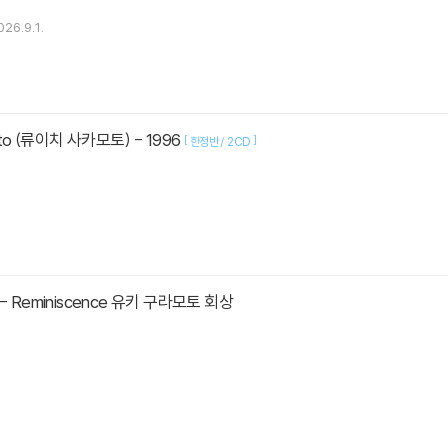
026.9.1.
moto (류이치 사카모토) - 1996
[
]
한정반 / 2CD
to - Reminiscence 유키 구라모토 회상