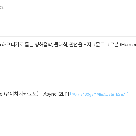
23.
ven 하모니카로 듣는 영화음악, 클래식, 팝선율 - 지그문트 그로븐 (Harmoni
oto (류이치 사카모토) - Async [2LP]
[
]
한정반 / 180g / 게이트폴드 / 보너스 트랙