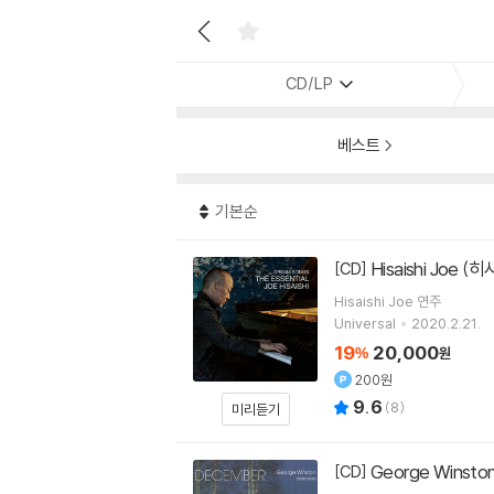
CD/LP
베스트
기본순
Hisaishi Joe (히
[CD]
Hisaishi Joe
연주
Universal
2020.2.21.
19
20,000
%
원
200원
9.6
(
8
)
미리듣기
George Winsto
[CD]