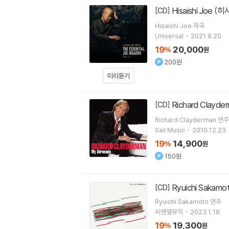
Hisaishi Joe (히
[CD]
Hisaishi Joe
작곡
Universal
2021.8.20.
19
20,000
%
원
200원
미리듣기
Richard Clayde
[CD]
Richard Clayderman
연주
Sail Music
2010.12.23.
19
14,900
%
원
150원
Ryuichi Sakam
[CD]
Ryuichi Sakamoto
연주
씨앤엘뮤직
2023.1.18.
19
19,300
%
원