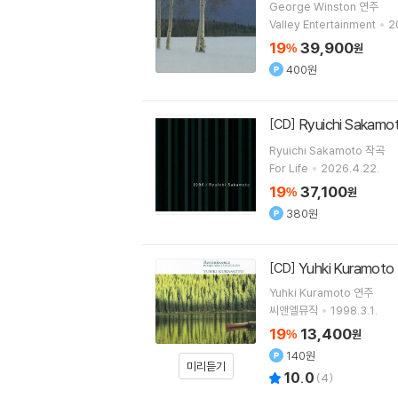
George Winston
연주
Valley Entertainment
2
19
39,900
%
원
400원
Ryuichi Saka
[CD]
Ryuichi Sakamoto
작곡
For Life
2026.4.22.
19
37,100
%
원
380원
Yuhki Kuramo
[CD]
Yuhki Kuramoto
연주
씨앤엘뮤직
1998.3.1.
19
13,400
%
원
140원
미리듣기
10.0
(
4
)