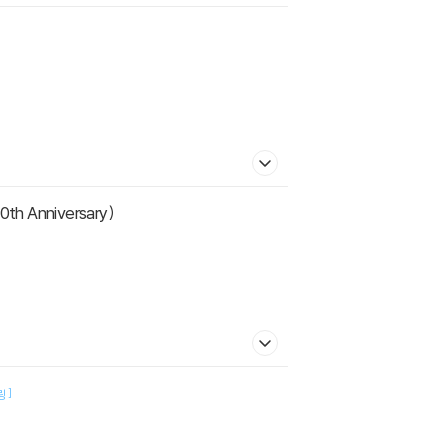
h Anniversary)
]
링