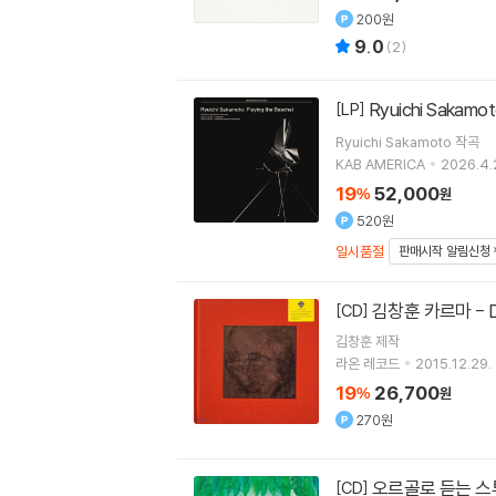
200원
9.0
(
2
)
Ryuichi Sakamo
[LP]
Ryuichi Sakamoto
작곡
KAB AMERICA
2026.4.
19
52,000
%
원
520원
일시품절
판매시작 알림신청
김창훈 카르마 -
[CD]
김창훈
제작
라온 레코드
2015.12.29.
19
26,700
%
원
270원
오르골로 듣는 스튜
[CD]