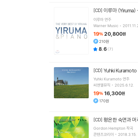
이루마 (Yiruma) -
[CD]
이루마
연주
Warner Music
2011.11.
19
20,800
%
원
210원
8.6
(
7
)
Yuhki Kuramo
[CD]
Yuhki Kuramoto
연주
씨앤엘뮤직
2025.6.12.
19
16,300
%
원
170원
평온한 숙면과 머
[CD]
Gordon Hempton
작곡
콘텐츠코리아
2018.3.15.