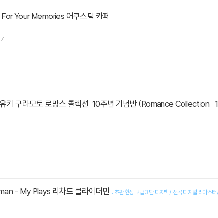
 - For Your Memories 어쿠스틱 카페
7.
o 유키 구라모토 로망스 콜렉션: 10주년 기념반 (Romance Collection : 10t
derman - My Plays 리차드 클라이더만
[
초판 한정 고급 3단 디지팩 / 전곡 디지털 리마스터