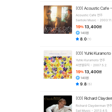
Acoustic Cafe
[CD]
Acoustic Cafe
연주
Santoki Music
2003.11.
19
13,400
%
원
140원
8.0
(
1
)
Yuhki Kuramot
[CD]
Yuhki Kuramoto
연주
씨앤엘뮤직
2007.5.2.
19
13,400
%
원
140원
9.8
(
5
)
Richard Clay
[CD]
Richard Clayderman
연주
Sail Music
2013.4.5.