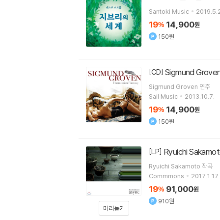
Santoki Music
2019.5.
19
14,900
%
원
150원
Sigmund Gro
[CD]
Sigmund Groven
연주
Sail Music
2013.10.7.
19
14,900
%
원
150원
Ryuichi Sakam
[LP]
Ryuichi Sakamoto
작곡
Commmons
2017.1.17.
19
91,000
%
원
910원
미리듣기