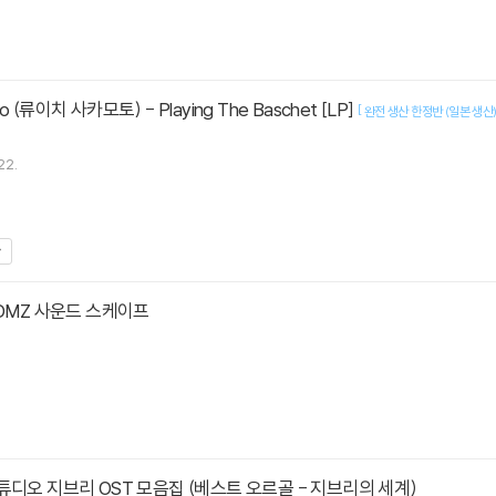
to (류이치 사카모토) - Playing The Baschet [LP]
[
완전 생산 한정반 (일본 생산
22.
 DMZ 사운드 스케이프
디오 지브리 OST 모음집 (베스트 오르골 - 지브리의 세계)