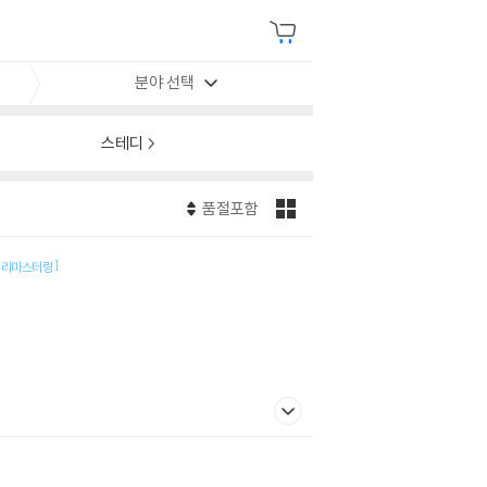
분야 선택
스테디
품절포함
]
/ 리마스터링