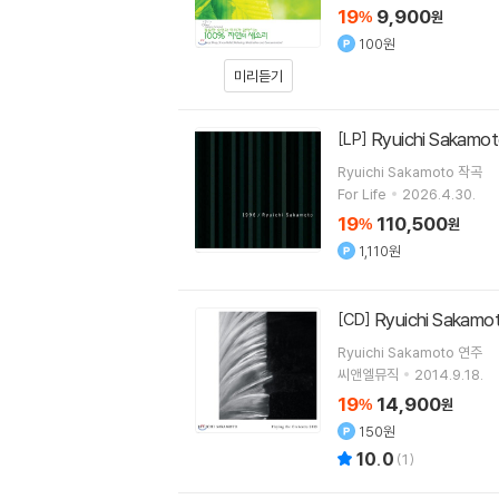
19
9,900
%
원
100원
미리듣기
Ryuichi Sakam
[LP]
Ryuichi Sakamoto
작곡
For Life
2026.4.30.
19
110,500
%
원
1,110원
Ryuichi Sakam
[CD]
Ryuichi Sakamoto
연주
씨앤엘뮤직
2014.9.18.
19
14,900
%
원
150원
10.0
(
1
)