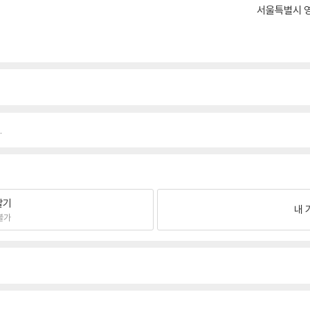
서울특별시 영
.
팔기
내 
불가