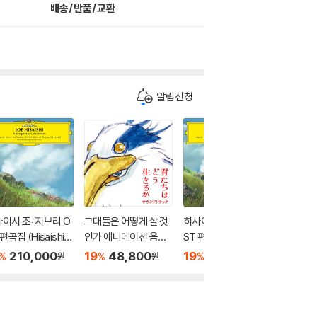
배송/반품/교환
알림신청
이시 조: 지브리 O
그대들은 어떻게 살 것
히사이시 조: 지브리 O
히사이시 
편곡집 (Hisaishi J
인가 애니메이션 음악
ST 편곡집 (Hisaishi J
ST 편곡집 
 Symphonic Cele
(君たちはどう生き
oe: Symphonic Cele
oe: Sym
210,000
19
48,800
19
65,100
19
5
%
%
%
%
원
원
원
ation) [픽쳐디스크
るか OST by Joe His
bration) [스카이 블루
bration)
P]
aishi)
컬러 2LP]