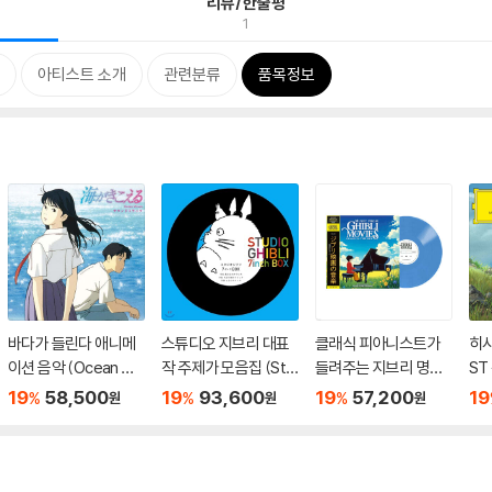
리뷰/한줄평
1
아티스트 소개
관련분류
품목정보
바다가 들린다 애니메
스튜디오 지브리 대표
클래식 피아니스트가
히사
이션 음악 (Ocean Wa
작 주제가 모음집 (Stu
들려주는 지브리 명곡
ST 
ves Soundtrack) [L
dio Ghibli 7inch Box)
집 (Ghibli Movies Pia
oe:
19
58,500
19
93,600
19
57,200
19
%
%
%
원
원
원
P]
[7인치 Vinyl 박스세
no in the Sky - Guilla
br
트]
ume Masson) [블루
2L
컬러 LP]