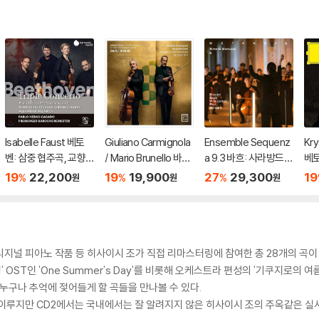
Isabelle Faust 베토
Giuliano Carmignola
Ensemble Sequenz
Kry
벤: 삼중 협주곡, 교향
/ Mario Brunello 바흐
a 9.3 바흐: 사라방드 /
베토
곡 2번 (Beethoven:
/ 비발디: 2대의 바이올
아르보 패르트: 인 스페
전곡
19
22,200
19
19,900
27
29,300
19
%
%
%
원
원
원
Triple Concerto Op.
린을 위한 협주곡 [바이
외 (Bach: Violin Partit
메르
56, Symphony Op.3
올린과 피콜로 첼로 편
a BWV1002 - Sarab
Co
6)
곡반]
ande / Arvo Part: In
nce
Spe)
지널 피아노 작품 등 히사이시 조가 직접 리마스터링에 참여한 총 28개의 곡이
T인 'One Summer's Day'를 비롯해 오케스트라 편성의 '기쿠지로의 여름' 중
소 누구나 추억에 젖어들게 할 곡들을 만나볼 수 있다.
 이루지만 CD2에서는 국내에서는 잘 알려지지 않은 히사이시 조의 주옥같은 실