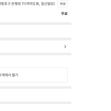
등포구 은행로 11(여의도동, 일신빌딩)
변경
무료
가게에서 팔기