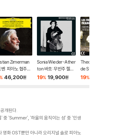
stian Zimerman
Sonia Wieder-Ather
Theotime Langlois
Johan D
벤: 피아노 협주곡
ton 바흐: 무반주 첼로
de Swarte 프랑쾨르 /
시벨리우
 - 크리스티안 지
모음곡 5, 6번 - 소니아
르벨: 바이올린과 하프
협주곡 -
46,200
19
19,900
19
19,900
19
2
%
%
%
%
원
원
원
만 (Beethoven:
위더 아서톤 (Bach: C
시코드를 위한 작품집
(Carl Ni
mplete Piano Co
ello Suites BWV 101
(Les freres Francœ
Concert
rtos)
1, 1012)
ur)
belius: 
to Op.4
 공개된다.
 'Summer', '하울의 움직이는 성' 중 '인생
사 영화 OST뿐만 아니라 오리지널 솔로 피아노