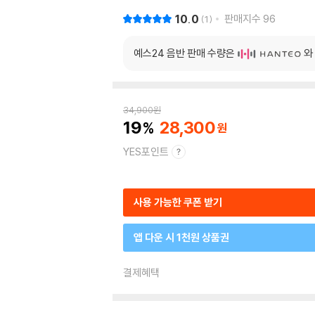
10.0
판매지수
96
1
예스24 음반 판매 수량은
와
34,900
원
19
28,300
YES포인트
사용 가능한 쿠폰 받기
앱 다운 시 1천원 상품권
결제혜택