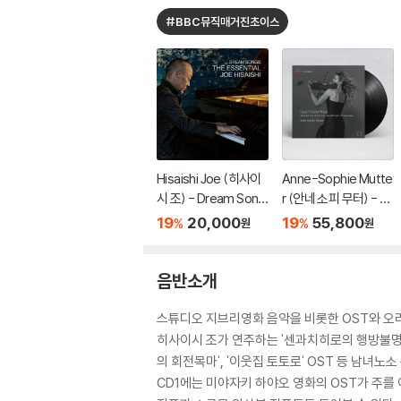
#BBC뮤직매거진초이스
Hisaishi Joe (히사이
Anne-Sophie Mutte
시 조) - Dream Song
r (안네 소피 무터) - Ea
s: The Essential Joe
st Meets West [2L
19
20,000
19
55,800
%
%
원
원
Hisaishi
P]
음반소개
스튜디오 지브리영화 음악을 비롯한 OST와 오리
히사이시 조가 연주하는 '센과치히로의 행방불명' OS
의 회전목마', '이웃집 토토로' OST 등 남녀노
CD1에는 미야자키 하야오 영화의 OST가 주를