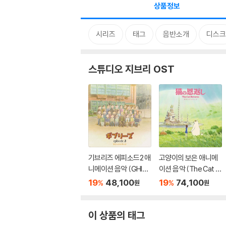
상품정보
시리즈
태그
음반소개
디스크
스튜디오 지브리 OST
기브리즈 에피소드2 애
고양이의 보은 애니메
니메이션 음악 (GHIBLI
이션 음악 (The Cat R
ES episode2 Sound
eturns Soundtrack)
19
48,100
19
74,100
%
%
원
원
track) [LP]
[2LP]
이 상품의 태그