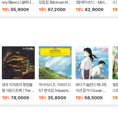
nny Blanco (셀레나
모음집 (Motown Nu
(템테이션스) - Moto
스) 
고메즈 / 베니 블랑코)
mber 1's) [골드 컬러
wn Number 1's [블루
크 
19
55,900
19
67,200
19
42,900
19
%
%
%
원
원
원
- I Said I Love You Fir
2LP]
컬러 LP]
st [퍼플 컬러 LP]
센과 치히로의 행방불
히사이시 조: 지브리 O
바다가 들린다 애니메
힐링
명 사운드트랙 (The S
ST 편곡집 (Hisaishi J
이션 음악 (Ocean Wa
스트 
piriting Away Of Sen
oe: Symphonic Cele
ves Soundtrack) [L
Ghi
19
78,000
19
35,800
19
58,500
19
%
%
%
원
원
원
And Chihiro Soundtr
bration) [2CD]
P]
ack) [2LP]