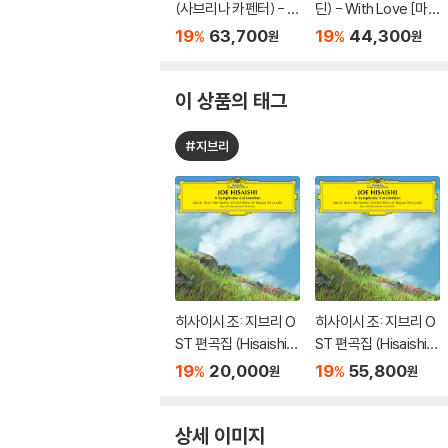
(사브리나 카펜터) - M
딘) - With Love [마
an's Best Friend [컬
젠타 컬러 10인치 Viny
19
63,700
19
44,300
%
%
원
원
러 LP]
l]
이 상품의 태그
#지브리
히사이시 조: 지브리 O
히사이시 조: 지브리 O
ST 편곡집 (Hisaishi J
ST 편곡집 (Hisaishi J
oe: Symphonic Cele
oe: Symphonic Cele
19
20,000
19
55,800
%
%
원
원
bration)
bration) [2LP]
상세 이미지