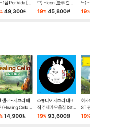
- 1집 Por Vida [핑
브) - Icon [블루 컬러
드) - 6집 Hurry Up T
드릭 라마)
컬러 LP]
LP]
omorrow [클리어 컬
[그레이 
49,300
19
45,800
19
53,300
19
5
%
%
%
%
원
원
원
러 LP]
 첼로 - 지브리 베
스튜디오 지브리 대표
히사이시 조: 지브리 O
하울의 
(Healing Cello -
작 주제가 모음집 (Stu
ST 편곡집 (Hisaishi J
운드트랙 (
bli Best)
dio Ghibli 7inch Box)
oe: Symphonic Cele
ving Ca
14,900
19
93,600
19
25,200
19
7
%
%
%
%
원
원
원
[7인치 Vinyl 박스세
bration)
ack by J
트]
히사이시 