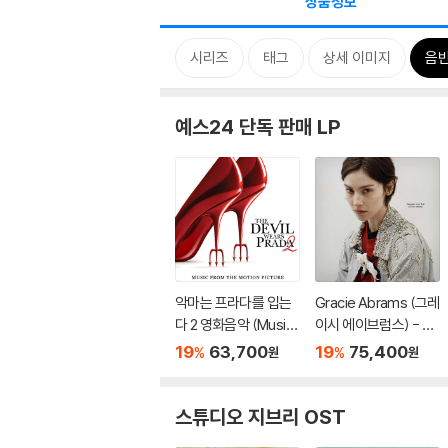
상품정보
시리즈
태그
상세 이미지
음
예스24 단독 판매 LP
악마는 프라다를 입는
Gracie Abrams (그레
다 2 영화음악 (Music
이시 에이브럼스) - 3
from the Motion Pic
집 Daughter from H
19
63,700
19
75,400
%
%
원
원
ture The Devil Wear
ell [브릭 레드 컬러 2L
s Prada 2) [블루 컬러
P]
LP]
스튜디오 지브리 OST