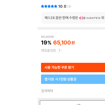
10.0
3
예스24 음반 판매 수량은
와
80,300
원
19
65,100
YES포인트
사용 가능한 쿠폰 받기
앱 다운 시 1천원 상품권
결제혜택
LP