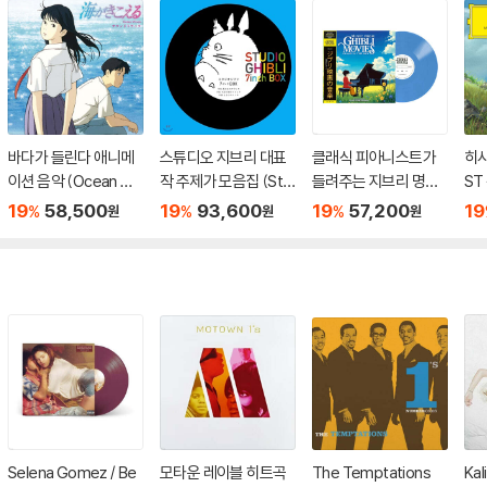
바다가 들린다 애니메
스튜디오 지브리 대표
클래식 피아니스트가
히사
이션 음악 (Ocean Wa
작 주제가 모음집 (Stu
들려주는 지브리 명곡
ST 
ves Soundtrack) [L
dio Ghibli 7inch Box)
집 (Ghibli Movies Pia
oe:
19
58,500
19
93,600
19
57,200
19
%
%
%
원
원
원
P]
[7인치 Vinyl 박스세
no in the Sky - Guilla
br
트]
ume Masson) [블루
2L
컬러 LP]
Selena Gomez / Be
모타운 레이블 히트곡
The Temptations
Kal