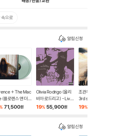
배송/반품/교환
 속으로
알림신청
rence + The Mac
Olivia Rodrigo (올리
조관우 - 정규 3집 My
Conan 
ne (플로렌스 앤 더
비아 로드리고) - Live
3rd story about... [L
레이) - 
)- 6집 Everybod
From Glastonbury
P]
[불투명 
71,500
19
55,900
19
55,000
19
5
%
%
%
%
원
원
원
Scream [터키석 컬
(A BBC Recording)
러 LP]
LP]
[컬러 2LP]
알림신청