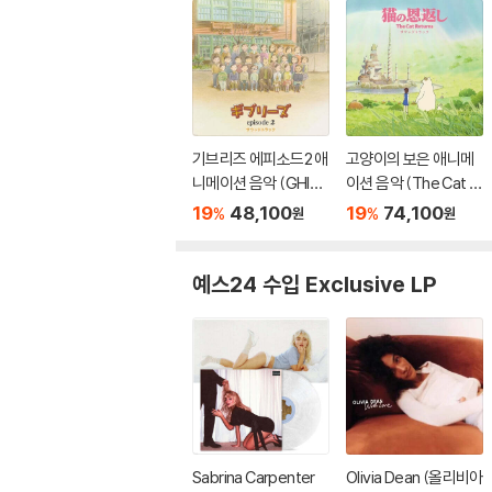
기브리즈 에피소드2 애
고양이의 보은 애니메
니메이션 음악 (GHIBLI
이션 음악 (The Cat R
ES episode2 Sound
eturns Soundtrack)
19
48,100
19
74,100
%
%
원
원
track) [LP]
[2LP]
예스24 수입 Exclusive LP
Sabrina Carpenter
Olivia Dean (올리비아