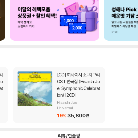
[CD]
히사이시 조: 지브리
Jo
OST 편곡집 (Hisaishi Jo
at
e: Symphonic Celebrat
ion) [2CD]
Hisaishi Joe
Universal
19
35,800
%
원
리뷰/한줄평