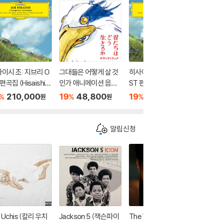
이시 조: 지브리 O
그대들은 어떻게 살 것
히사이시 조: 지브리 O
히사이시 
편곡집 (Hisaishi J
인가 애니메이션 음악
ST 편곡집 (Hisaishi J
ST 편곡집 
 Symphonic Cele
(君たちはどう生き
oe: Symphonic Cele
oe: Sym
210,000
19
48,800
19
65,100
19
5
%
%
%
%
원
원
원
ation) [픽쳐디스크
るか OST by Joe His
bration) [스카이 블루
bration)
P]
aishi)
컬러 2LP]
알림신청
i Uchis (칼리 우치
Jackson 5 (잭슨파이
The Weeknd (위켄
Kendric