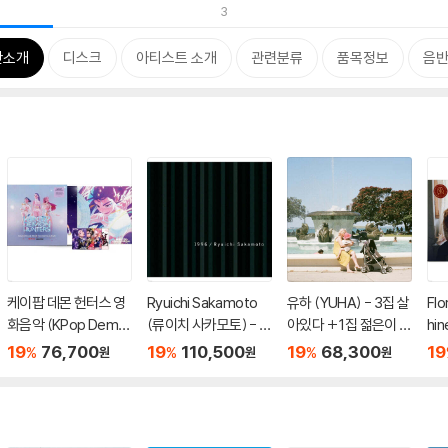
3
반소개
디스크
아티스트 소개
관련분류
품목정보
음반
케이팝 데몬 헌터스 영
Ryuichi Sakamoto
유하 (YUHA) - 3집 살
Flo
화음악 (KPop Demo
(류이치 사카모토) - 1
아있다 + 1집 젊은이 [2
hi
n Hunters From The
996 [2LP]
LP]
머신
19
76,700
19
110,500
19
68,300
19
%
%
%
원
원
원
Netflix Series OST)
y 
[블루 미스트 컬러 LP]
러 