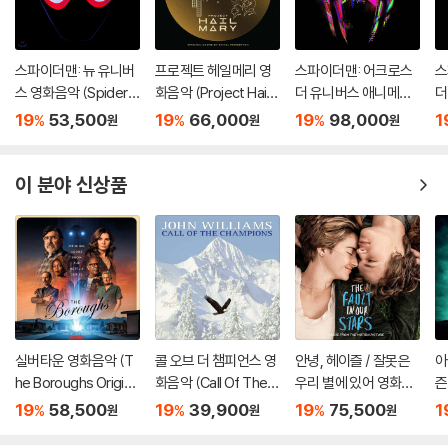
스파이더맨: 뉴 유니버
프로젝트 헤일메리 영
스파이더맨: 어크로스
스
스 영화음악 (Spider-
화음악 (Project Hail
더 유니버스 애니메이
더
Man: Into The Spide
Mary - Original Soun
션 음악 (Spider-Man:
션
19
53,500
19
66,000
19
98,000
1
%
%
%
원
원
원
r-Verse OST) [LP]
dtrack)
Across the Spider-
A
Verse OST) [2LP]
V
이 분야 신상품
실버타운 영화음악 (T
콜 오브 더 챔피언스 영
안녕, 헤이즐 / 잘못은
아
he Boroughs Origina
화음악 (Call Of The C
우리 별에 있어 영화음
즌
l Score From the Ne
hampions OST) [옥
악 (The Fault In Our
r:
19
58,500
19
39,900
19
75,500
1
%
%
%
원
원
원
tflix Series) [옐로우
색 컬러 LP]
Stars OST) [그린 컬
r