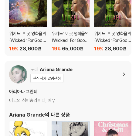
문의 바랍니다.
2) LP는 잦은 배송 과정에서 재킷에 손상이 발생할 가능성이 높고 재판매
가 어려우므로 신중한 구매를 부탁드립니다.
위키드: 포 굿 영화음악
위키드: 포 굿 영화음악
위키드: 포 굿 영화음악
(Wicked : For Good
(Wicked : For Good
(Wicked : For Good
- The Soundtrack)
- The Soundtrack)
- The Soundtrack)
19
28,600
19
65,000
19
28,600
%
%
%
원
원
원
[2LP]
노래
Ariana Grande
관심작가 알림신청
아리아나 그란데
미국의 싱어송라이터, 배우
Ariana Grande
의 다른 상품