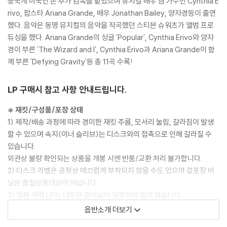
중국계 미국인 존 추가 감독을 맡았으며 뮤지컬 배우 겸 가수인 Cynthia E
rivo, 팝스타 Ariana Grande, 배우 Jonathan Bailey, 양자경등이 출연
했다. 음악은 동명 뮤지컬의 음악을 작곡했던 스티븐 슈워츠가 앨범 프로
듀싱을 했다. Ariana Grande의 싱글 'Popular', Cynthia Erivo와 양자
경이 부른 'The Wizard and I', Cynthia Erivo과 Ariana Grande이 함
께 부른 'Defying Gravity'등 총 11곡 수록!
LP 구매시 참고 사항 안내드립니다.
※ 재킷/구성품/포장 상태
1) 제작/배송 과정에 따라 경미한 재킷 주름, 모서리 눌림, 갈라짐이 발생
할 수 있으며 속지(이너 슬리브)는 디스크와의 접촉으로 인해 갈라질 수
있습니다.
외관상 불량 확인되는 상품을 개봉 시엔 반품/교환 처리 불가합니다.
2) 디스크 라벨은 공정상 매끄럽게 부착되지 않을 수도 있으며 겉포장 비
닐은 품질보증대상이 아닙니다.
3) 일본 제작 LP는 대부분 겉비닐이 밀봉되어 있지 않습니다.
4) 디지털 다운로드 코드는 본사에서 공지 없이 증정 종료될 수 있습니다.
음반소개 더보기