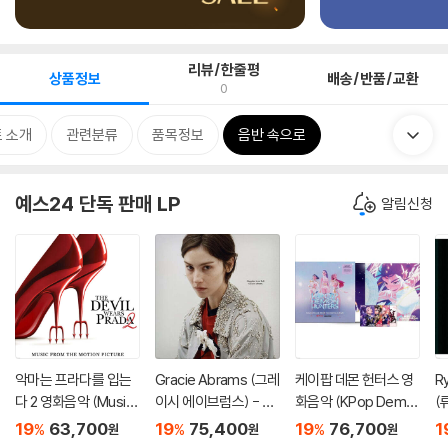
리뷰/한줄평
상품정보
배송/반품/교환
0
 소개
관련분류
품목정보
음반 속으로
예스24 단독 판매 LP
알림신청
악마는 프라다를 입는
Gracie Abrams (그레
케이팝 데몬 헌터스 영
R
다 2 영화음악 (Music
이시 에이브럼스) - 3
화음악 (KPop Demo
(
from the Motion Pic
집 Daughter from H
n Hunters From The
9
19
63,700
19
75,400
19
76,700
1
%
%
%
원
원
원
ture The Devil Wear
ell [브릭 레드 컬러 2L
Netflix Series OST)