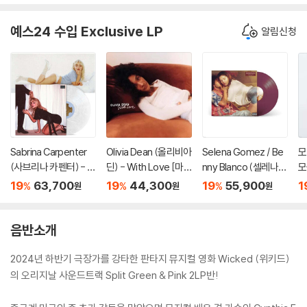
s Prada 2) [블루 컬러
P]
[블루 미스트 컬러 LP]
LP]
예스24 수입 Exclusive LP
알림신청
Sabrina Carpenter
Olivia Dean (올리비아
Selena Gomez / Be
모
(사브리나 카펜터) - M
딘) - With Love [마
nny Blanco (셀레나
모
an's Best Friend [컬
젠타 컬러 10인치 Viny
고메즈 / 베니 블랑코)
m
19
63,700
19
44,300
19
55,900
1
%
%
%
원
원
원
러 LP]
l]
- I Said I Love You Fir
2
st [퍼플 컬러 LP]
음반소개
2024년 하반기 극장가를 강타한 판타지 뮤지컬 영화 Wicked (위키드)
의 오리지날 사운드트랙 Split Green & Pink 2LP반!