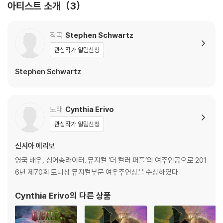
아티스트 소개
3
3) 디스크에 미세한 잔 흠집이 남아있거나 인쇄 면이 깨끗하지 않은 경우
가 있으며, 이는 상품의 불량이 아닙니다. 단, 재생에 이상이 있는 경우에는
불량으로 인한 반품/교환이 가능합니다
작곡
Stephen Schwartz
관심작가 알림신청
※ 컬러 디스크
아래에 해당하는 경우는 불량이 아니므로 개봉 후 반품/교환이 불가합니
Stephen Schwartz
다.
1) 컬러 디스크는 웹 이미지와 실제 색상이 차이가 날 수 있습니다.
2) 컬러 디스크의 특성상 제작 공정시 앨범마다 색상 차이가 나는 경우도
노래
Cynthia Erivo
있습니다.
관심작가 알림신청
3) 컬러 디스크는 제작 과정에서 다른 색상 염료가 섞여 얼룩과 번짐, 반점
등이 발생할 수 있습니다.
신시아 에리보
영국 배우, 싱어송라이터. 뮤지컬 ‘더 컬러 퍼플’의 여주인공으로 201
※ 반품/교환 안내
6년 제70회 토니상 뮤지컬부문 여우주연상을 수상하였다.
1) 불량으로 인한 반품/교환 요청 시에는 불량 확인을 위해 개봉 시의 동영
상을 요청할 수 있으며, 동영상이 없는 경우 반품/교환이 제한될 수 있습니
Cynthia Erivo
의 다른 상품
다.
관련 사진과 동영상 및 재생 기기 모델명을 첨부하여 첨부하여 고객센터에