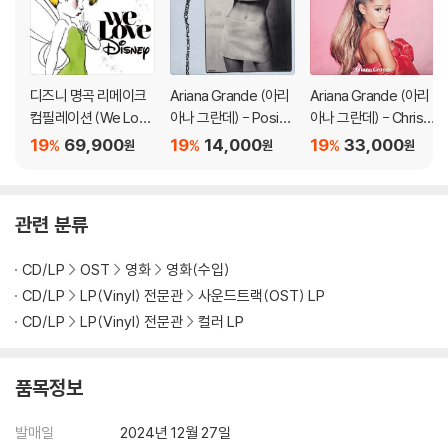
디즈니 명곡 리메이크
Ariana Grande (아리
Ariana Grande (아리
컴필레이션 (We Love
아나 그란데) - Positio
아나 그란데) - Christ
Disney) [2LP]
ns
mas & Chill
19
69,900
19
14,000
19
33,000
%
%
%
원
원
원
관련 분류
CD/LP
OST
영화
영화(수입)
CD/LP
LP(Vinyl) 전문관
사운드트랙(OST) LP
CD/LP
LP(Vinyl) 전문관
컬러 LP
품목정보
발매일
2024년 12월 27일