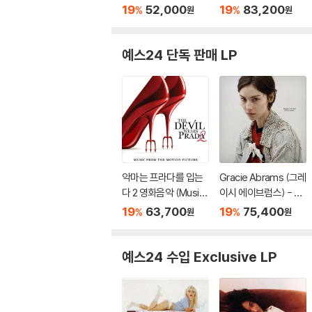
d to My Blues [오렌
(캐서린 앤 데이비스 &
19
52,000
19
83,200
%
%
원
원
지 컬러 LP]
버나드 버틀러) - In M
emory Of My Feelin
gs [7인치 Vinyl + 골
예스24 단독 판매 LP
드 컬러 LP]
악마는 프라다를 입는
Gracie Abrams (그레
다 2 영화음악 (Music
이시 에이브럼스) - 3
from the Motion Pic
집 Daughter from H
19
63,700
19
75,400
%
%
원
원
ture The Devil Wear
ell [브릭 레드 컬러 2L
s Prada 2) [블루 컬러
P]
LP]
예스24 수입 Exclusive LP