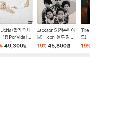
i Uchis (칼리 우치
Jackson 5 (잭슨파이
The Weeknd (위켄
Kendric
- 1집 Por Vida [핑
브) - Icon [블루 컬러
드) - 6집 Hurry Up T
드릭 라마)
컬러 LP]
LP]
omorrow [클리어 컬
[그레이 
49,300
19
45,800
19
53,300
19
5
%
%
%
%
원
원
원
러 LP]