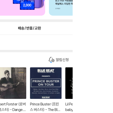
배송/반품/교환
알림신청
ert Forster (로버
Prince Buster (프린
Lil Peep (릴 핍) - cry
Hemloc
포스터) - Danger I
스 버스터) - The Blue
baby [컬러 LP]
(헴록 스프