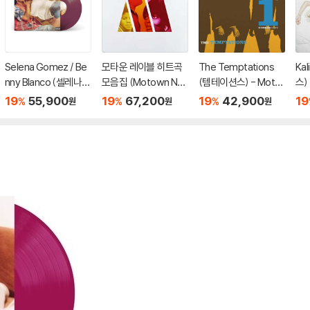
Selena Gomez / Be
모타운 레이블 히트곡
The Temptations
Kal
nny Blanco (셀레나
모음집 (Motown Nu
(템테이션스) - Moto
스) 
고메즈 / 베니 블랑코)
mber 1's) [골드 컬러
wn Number 1's [블루
크 
19
55,900
19
67,200
19
42,900
19
%
%
%
원
원
원
- I Said I Love You Fir
2LP]
컬러 LP]
st [퍼플 컬러 LP]