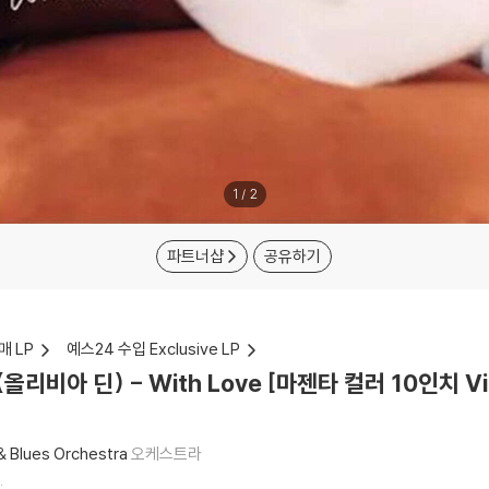
1
/
2
파트너샵
공유하기
매 LP
예스24 수입 Exclusive LP
n (올리비아 딘) - With Love [마젠타 컬러 10인치 Vi
 Blues Orchestra
오케스트라
.