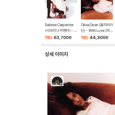
Sabrina Carpenter
Olivia Dean (올리비아
(사브리나 카펜터) - M
딘) - With Love [마
an's Best Friend [컬
젠타 컬러 10인치 Viny
19
63,700
19
44,300
%
%
원
원
러 LP]
l]
상세 이미지