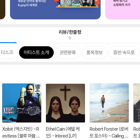
리뷰/한줄평
0
디스크
아티스트 소개
관련분류
품목정보
음반 속으로
Xzibit (엑스지빗) - R
Ethel Cain (에델 케
Robert Forster (로버
Rob
estless [블루 마블 컬
인) - Inbred [LP]
트 포스터) - Calling Fr
트 