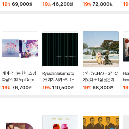
러 2LP]
om A Country Phon
n T
19
69,900
19
46,200
19
72,800
19
%
%
%
원
원
원
e [7인치 Vinyl + 스카
ny
이 블루 컬러 LP]
케이팝 데몬 헌터스 영
Ryuichi Sakamoto
유하 (YUHA) - 3집 살
Flo
화음악 (KPop Demo
(류이치 사카모토) - 1
아있다 + 1집 젊은이 [2
hi
n Hunters From The
996 [2LP]
LP]
머신
19
76,700
19
110,500
19
68,300
19
%
%
%
원
원
원
Netflix Series OST)
y 
[블루 미스트 컬러 LP]
러 