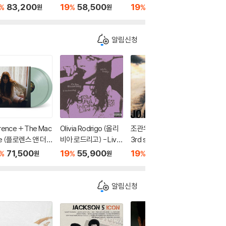
he Past [7인치 Vi
Beat Label Present
ng...goi
83,200
19
58,500
19
58,500
19
5
%
%
%
%
원
원
원
l + 클리어 컬러 LP]
s Prince Buster On T
[골드 루
our [LP]
알림신청
rence + The Mac
Olivia Rodrigo (올리
조관우 - 정규 3집 My
Conan 
ne (플로렌스 앤 더
비아 로드리고) - Live
3rd story about... [L
레이) - 
)- 6집 Everybod
From Glastonbury
P]
[불투명 
71,500
19
55,900
19
55,000
19
5
%
%
%
%
원
원
원
Scream [터키석 컬
(A BBC Recording)
러 LP]
LP]
[컬러 2LP]
알림신청