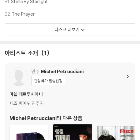
기기 문제로 인해 발생하는 재생 불량 현상에 대해서는 반품/교환이 불가
B1
Stella By Starlight
하니 침압 조절이 가능한 기기에서 재생하실 것을 권유 드립니다.
B2
The Prayer
2) 디스크는 정전기와 먼지로 인해 재생이 원활하지 않은 경우가 있습니
다. 전용 제품으로 이를 제거하면 대부분 해결됩니다.
디스크 더보기
3) 바늘에 먼지가 쌓이는 경우에도 재생이 원활하지 않을 수 있습니다.
※ 디스크 외관 불량
아티스트 소개
1
1) 열을 가하여 제작하는 바이닐 공정 특성상 디스크 표면이 미세하게 울
렁거리거나 휘어지는 경우가 있습니다.
재생이 불안정한 경우 스태빌라이저를 사용하시면 좀 더 안정적인 재생이
연주
Michel Petrucciani
가능합니다.
관심작가 알림신청
2) 재생 음역의 왜곡을 최소화 하고 반복 재생시에도 최대한 일관되게 유
지되도록 디스크 센터 홀 구경이 작게 제작되는 경우가 있습니다. 턴테이
미쉘 페트루치아니
블 스핀들에 맞지 않는 경우에는 전용 제품 등을 이용하여 센터 홀을 조정
재즈 피아노 연주자
하시면 해결됩니다.
3) 디스크에 미세한 잔 흠집이 남아있거나 인쇄 면이 깨끗하지 않은 경우
Michel Petrucciani
의 다른 상품
가 있으며, 이는 상품의 불량이 아닙니다. 단, 재생에 이상이 있는 경우에는
불량으로 인한 반품/교환이 가능합니다