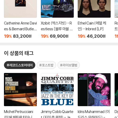
Catherine Anne Davi
Xzibit (엑스지빗) - R
Ethel Cain (에델 케
R
es & Bernard Butler
estless [블루 마블 컬
인) - Inbred [LP]
트
(캐서린 앤 데이비스 &
러 2LP]
o
19
83,200
19
69,900
19
46,200
1
%
%
%
원
원
원
버나드 버틀러) - In M
e
emory Of My Feelin
이
gs [7인치 Vinyl + 골
이 상품의 태그
드 컬러 LP]
#레코드스토어데이
#포스트밥
#라이브앨범
Michel Petrucciani
Jimmy Cobb Quarte
Idris Muhammad (이
D
(미쉘 페트루치아니 ) -
t (지미 콥 쿼텟) - Jaz
드리스 무하마드) - Ka
o