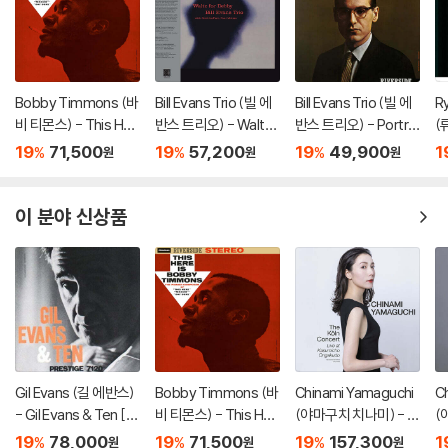
Bobby Timmons (바
Bill Evans Trio (빌 에
Bill Evans Trio (빌 에
R
비 티몬스) - This Her
반스 트리오) - Waltz
반스 트리오) - Portrai
(
e Is Bobby Timmon
For Debby [LP]
t In Jazz [LP]
9
19
71,500
19
57,200
19
49,900
1
%
%
%
원
원
원
s [LP]
이 분야 신상품
Gil Evans (길 에반스)
Bobby Timmons (바
Chinami Yamaguchi
C
- Gil Evans & Ten [L
비 티몬스) - This Her
(야마구치 치나미) - Li
(
P]
e Is Bobby Timmon
ve at Kasumicho On
he
19
78,000
19
71,500
19
157,300
1
%
%
%
원
원
원