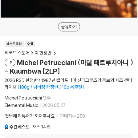
공유하기
베스트셀러
수입
레코드 스토어 데이 한정반
Michel Petrucciani (미쉘 페트루치아니 )
LP
- Kuumbwa [2LP]
2026 RSD 한정반 / 1987년 캘리포니아 산타크루즈의 쿰브와 재즈 센터
라이브
180g / 넘버링 한정반 / 16p 북클릿
Michel Petrucciani
연주
Elemental Music
2026.05.27.
첫번째 리뷰어가 되어주세요
판매지수
258
주간베스트
재즈
14위