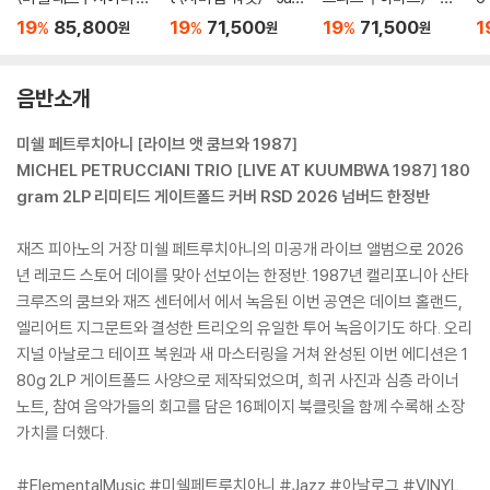
Kuumbwa [2LP]
z In The Key of Blue
bsha [인디고 & 딥 핑
t
19
85,800
19
71,500
19
71,500
1
%
%
%
원
원
원
[블루 컬러 LP]
크 마블 컬러 LP]
레
음반소개
미쉘 페트루치아니 [라이브 앳 쿰브와 1987]
MICHEL PETRUCCIANI TRIO [LIVE AT KUUMBWA 1987] 180
gram 2LP 리미티드 게이트폴드 커버 RSD 2026 넘버드 한정반
재즈 피아노의 거장 미쉘 페트루치아니의 미공개 라이브 앨범으로 2026
년 레코드 스토어 데이를 맞아 선보이는 한정반. 1987년 캘리포니아 산타
크루즈의 쿰브와 재즈 센터에서 에서 녹음된 이번 공연은 데이브 홀랜드,
엘리어트 지그문트와 결성한 트리오의 유일한 투어 녹음이기도 하다. 오리
지널 아날로그 테이프 복원과 새 마스터링을 거쳐 완성된 이번 에디션은 1
80g 2LP 게이트폴드 사양으로 제작되었으며, 희귀 사진과 심층 라이너
노트, 참여 음악가들의 회고를 담은 16페이지 북클릿을 함께 수록해 소장
가치를 더했다.
#ElementalMusic #미쉘페트루치아니 #Jazz #아날로그 #VINYL