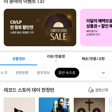
이 분야의 이벤트
3
리뷰/한줄평
상품정보
배송/반품/교환
0
 소개
관련분류
품목정보
음반 속으로
레코드 스토어 데이 한정반
알림신청