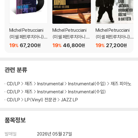
※ 컬러 디스크
아래에 해당하는 경우는 불량이 아니므로 개봉 후 반품/교환이 불가합니
다.
1) 컬러 디스크는 웹 이미지와 실제 색상이 차이가 날 수 있습니다.
Michel Petrucciani
Michel Petrucciani
Michel Petrucciani
2) 컬러 디스크의 특성상 제작 공정시 앨범마다 색상 차이가 나는 경우도
(미쉘 페트루치아니) -
(미쉘 페트루치아니 ) -
(미셸 페트루치아니) -
있습니다.
Power of Three [L
Kuumbwa
Both worlds
19
67,200
19
46,800
19
27,200
%
%
%
원
원
원
3) 컬러 디스크는 제작 과정에서 다른 색상 염료가 섞여 얼룩과 번짐, 반점
P]
등이 발생할 수 있습니다.
관련 분류
※ 반품/교환 안내
1) 불량으로 인한 반품/교환 요청 시에는 불량 확인을 위해 개봉 시의 동영
CD/LP
재즈
Instrumental
Instrumental(수입)
재즈 피아노
상을 요청할 수 있으며, 동영상이 없는 경우 반품/교환이 제한될 수 있습니
CD/LP
재즈
Instrumental
Instrumental(수입)
다.
관련 사진과 동영상 및 재생 기기 모델명을 첨부하여 첨부하여 고객센터에
CD/LP
LP(Vinyl) 전문관
JAZZ LP
문의 바랍니다.
2) LP는 잦은 배송 과정에서 재킷에 손상이 발생할 가능성이 높고 재판매
품목정보
가 어려우므로 신중한 구매를 부탁드립니다.
발매일
2026년 05월 27일