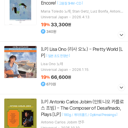
Encore!
[
]
고음질 SHM-CD
Maria Toledo
노래
Stan Getz
Luiz Bonfa
Antonio
Carlos Jobim
연주
Universal Japan
2026.4.13.
19
33,300
%
원
340원
Lisa Ono (리사 오노) - Pretty World [L
[LP]
P]
[
]
일본 초도 한정반
Lisa Ono
노래
Universal Japan
2026.1.15.
19
66,600
%
원
670원
Antonio Carlos Jobim (안토니오 카를로
[LP]
스 조빔) - The Composer of Desafinado,
Plays [LP]
[
]
180g / 게이트폴드 / Optimal Pressings
Antonio Carlos Jobim
연주
Universal
2025.10.10.