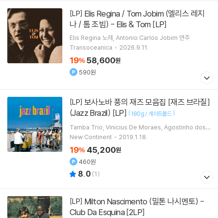
Elis Regina / Tom Jobim (엘리스 레지
[LP]
나 / 톰 조빔) - Elis & Tom [LP]
Elis Regina
노래
Antonio Carlos Jobim
연주
Transoceanica
2026.9.11.
19
58,600
%
원
590원
보사노바 풍의 재즈 모음집 [재즈 브라질]
[LP]
(Jazz Brazil) [LP]
[
]
180g / 게이트폴드
Tamba Trio
Vinicius De Moraes
Agostinho dos
Santos
Ella Fitzgerald
노래 외 16명
New Continent
2019.1.18.
19
45,200
%
원
460원
8.0
(
1
)
Milton Nascimento (밀톤 나시멘토) -
[LP]
Club Da Esquina [2LP]