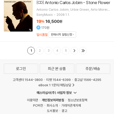
Antonio Carlos Jobim - Stone Flower
[CD]
Antonio Carlos Jobim
Urbie Green
Airto Moreir
a
Deodato
연주 외 1명
SonyMusic
2008.1.1.
19
16,500
%
원
170원
일시품절
판매시작 알림신청
1
2
3
4
5
로그인
최근 본 상품
주문/배송
고객센터 1544-3800
티켓 1544-6399
중고샵 1566-4295
eBook 1:1문의/채팅상담
예스이십사(주) 사업자 정보
이용약관
개인정보처리방침
청소년보호정책
PC버전
회사소개
거래처관계자께
도서홍보
광고