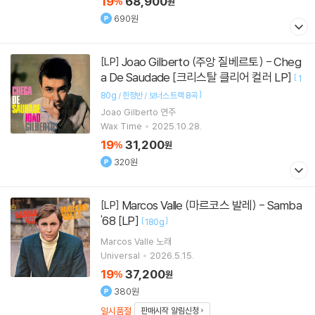
19
68,900
%
원
690원
Joao Gilberto (주앙 질베르토) - Cheg
[LP]
a De Saudade [크리스탈 클리어 컬러 LP]
[
1
]
80g / 한정반 / 보너스 트랙 8곡
Joao Gilberto
연주
Wax Time
2025.10.28.
19
31,200
%
원
320원
Marcos Valle (마르코스 발레) - Samba
[LP]
'68 [LP]
[
]
180g
Marcos Valle
노래
Universal
2026.5.15.
19
37,200
%
원
380원
일시품절
판매시작 알림신청