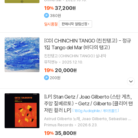
19
37,200
%
원
380원
일시품절
판매시작 알림신청
CHINCHIN TANGO (친친탱고) - 정규
[CD]
1집 Tango del Mar (바다의 탱고)
친친탱고 (CHINCHIN TANGO)
실내악
뮤직앤뉴
2025.12.10.
19
20,000
%
원
200원
Stan Getz / Joao Gilberto (스탄 게츠,
[LP]
주앙 질베르토) - Getz / Gilberto [클리어 탠
저린 컬러 LP]
[
]
180g Audiophile / 게이트폴드
Astrud Gilberto
노래
Joao Gilberto
Sebastiao Ne
to
Stan Getz
연주 외 2명
Primus Records
2026.6.23.
19
35,800
%
원