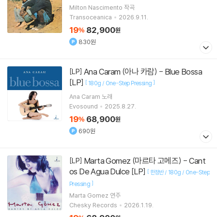
Milton Nascimento
작곡
Transoceanica
2026.9.11.
19
82,900
%
원
830원
Ana Caram (아나 카람) - Blue Bossa
[LP]
[LP]
[
]
180g / One-Step Pressing
Ana Caram
노래
Evosound
2025.8.27.
19
68,900
%
원
690원
Marta Gomez (마르타 고메즈) - Cant
[LP]
os De Agua Dulce [LP]
[
한정반 / 180g / One-Step
]
Pressing
Marta Gomez
연주
Chesky Records
2026.1.19.