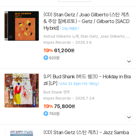
Stan Getz / Joao Gilberto (스탄 게츠
[CD]
& 주앙 질베르토) - Getz / Gilberto [SACD
Hybrid]
[
]
24p 북클릿
Astrud Gilberto
노래
Stan Getz
Joao Gilberto
An
tonio Carlos Jobim
연주 외 2명
Impex Records
2026.3.6.
19
61,200
%
원
620원
Bud Shank (버드 쉥크) - Holiday in Bra
[LP]
zil [LP]
[
]
AAA 33.3rpm HQ-180g
Bud Shank
연주
Impex Records
2026.7.24.
19
75,800
%
원
760원
Stan Getz (스탄 게츠) - Jazz Samba
[CD]