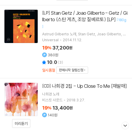
Stan Getz / Joao Gilberto - Getz / Gi
[LP]
lberto (스탄 게츠, 조앙 질베르토) [LP]
[
180g
]
Astrud Gilberto
노래
Stan Getz
Joao Gilberto
An
tonio Carlos Jobim
연주 외 2명
Universal
2014.11.12.
19
37,200
%
원
380원
10.0
(
3
)
일시품절
판매시작 알림신청
나희경 2집 - Up Close To Me [재발매]
[CD]
나희경
노래
비스킷 사운드
2018.3.27.
19
13,400
%
원
140원
미리듣기