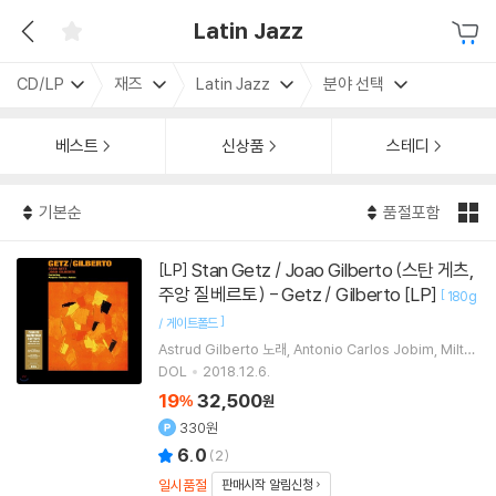
Latin Jazz
CD/LP
재즈
Latin Jazz
분야 선택
베스트
신상품
스테디
기본순
품절포함
Stan Getz / Joao Gilberto (스탄 게츠,
[LP]
주앙 질베르토) - Getz / Gilberto [LP]
[
180g
]
/ 게이트폴드
Astrud Gilberto
노래
Antonio Carlos Jobim
Milto
n Banana
Stan Getz
연주 외 2명
DOL
2018.12.6.
19
32,500
%
원
330원
6.0
(
2
)
일시품절
판매시작 알림신청