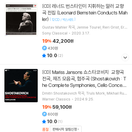
레너드 번스타인이 지휘하는 말러 교향
[CD]
곡 전집 (Leonard Bernstein Conducts Mah
ler)
[
]
12CD / 박스세트
Gustav Mahler
작곡
Jennie Tourel
Reri Grist
Ern
a Spoorenberg
노래 외 7명
Sony Classical
2020.3.17.
19
42,200
%
원
430원
10.0
(
2
)
Mariss Jansons 쇼스타코비치: 교향곡
[CD]
전곡, 재즈 모음곡, 협주곡 (Shostakovich : T
he Complete Symphonies, Cello Concert
os & Piano Concertos)
[
]
13CD / 박스세트
Dmitri Shostakovich
작곡
Truls Mork
Mikhail Rud
y
연주
Mariss Jansons
지휘 외 6명
Warner Classics
2024.9.25.
19
59,100
%
원
600원
10.0
(
1
)
품절
판매시작 알림신청