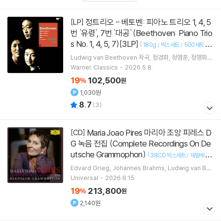
정트리오 - 베토벤: 피아노 트리오 1, 4, 5
[LP]
번 `유령`, 7번 `대공` (Beethoven: Piano Trio
s No. 1, 4, 5, 7)[3LP]
[
180g / 박스세트 / 500세트 일
]
련번호 한정반 / LP 최초 발매
Ludwig van Beethoven
작곡
정경화
정명훈
정명화
연주 외 1명
Warner Classics
2026.5.8.
19
102,500
%
원
1,030원
8.7
(
3
)
Maria Joao Pires 마리아 조앙 피레스 D
[CD]
G 녹음 전집 (Complete Recordings On De
utsche Grammophon)
[
38CD 박스세트 / 재발매 / 한
]
정반 / 오리지널 커버 슬리브 / 72p 북클릿
Edvard Grieg
Johannes Brahms
Ludwig van Be
ethoven
Johann Sebastian Bach
작곡 외 22명
Universal
2026.6.15.
19
213,800
%
원
2,140원