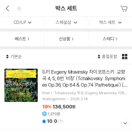
박스 세트
CD/LP
스페셜샵
박스 세트
베스트
신상품
스테디
기본순
품절포함
Evgeny Mravinsky 차이코프스키: 교향
[LP]
곡 4, 5, 6번 '비창' (Tchaikovsky: Symphoni
es Op.36, Op.64 & Op.74 'Pathetique') [3
LP]
[
]
재발매
Piotr I. Tchaikovsky
작곡
Evgeny Mravinsky
지휘
Leningrad Philharmonic Orchestra
오케스트라
Analogphonic
2026.3.18.
19
136,500
%
원
1,370원
10.0
(
7
)