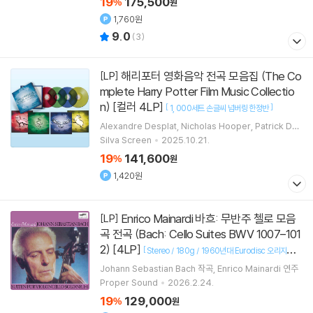
19
175,500
%
원
1,760원
9.0
(
3
)
해리포터 영화음악 전곡 모음집 (The Co
[LP]
mplete Harry Potter Film Music Collectio
n) [컬러 4LP]
[
]
1
000세트 손글씨 넘버링 한정반
Alexandre Desplat
Nicholas Hooper
Patrick Doy
le
John Williams
작곡 외 1명
Silva Screen
2025.10.21.
19
141,600
%
원
1,420원
Enrico Mainardi 바흐: 무반주 첼로 모음
[LP]
곡 전곡 (Bach: Cello Suites BWV 1007–101
2) [4LP]
[
Stereo / 180g / 1960년대 Eurodisc 오리지널 L
]
P 박스세트 재현
Johann Sebastian Bach
작곡
Enrico Mainardi
연주
Proper Sound
2026.2.24.
19
129,000
%
원