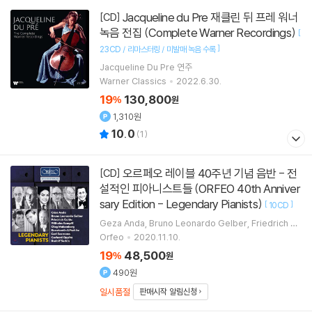
Jacqueline du Pre 재클린 뒤 프레 워너
[CD]
녹음 전집 (Complete Warner Recordings)
[
]
23CD / 리마스터링 / 미발매 녹음 수록
Jacqueline Du Pre
연주
Warner Classics
2022.6.30.
19
130,800
%
원
1,310원
10.0
(
1
)
오르페오 레이블 40주년 기념 음반 - 전
[CD]
설적인 피아니스트들 (ORFEO 40th Anniver
sary Edition - Legendary Pianists)
[
]
10CD
Geza Anda
Bruno Leonardo Gelber
Friedrich G
ulda
Wilhelm Kempff
연주 외 13명
Orfeo
2020.11.10.
19
48,500
%
원
490원
일시품절
판매시작 알림신청