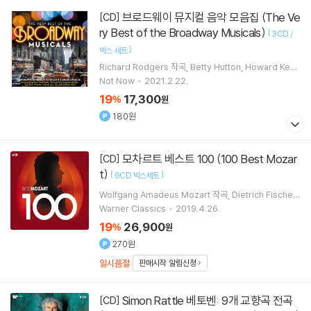
브로드웨이 뮤지컬 음악 모음집 (The Ve
[CD]
ry Best of the Broadway Musicals)
[
3CD /
]
박스 세트
Richard Rodgers
작곡
Betty Hutton
Howard Keel
노래
Not Now
2021.2.22.
19
17,300
%
원
180원
모차르트 베스트 100 (100 Best Mozar
[CD]
t)
[
]
6CD 박스세트
Wolfgang Amadeus Mozart
작곡
Dietrich Fischer
-Dieskau
Barbara Hendricks
Kiri Te Kanawa
노래
Warner Classics
2019.4.26.
외 14명
19
26,900
%
원
270원
일시품절
판매시작 알림신청
Simon Rattle 베토벤: 9개 교향곡 전곡
[CD]