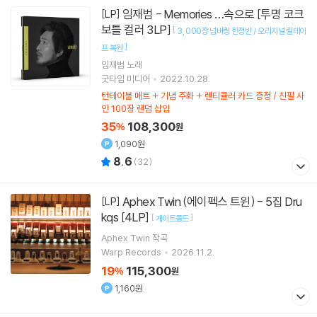
임재범 - Memories …속으로 [투명 코크
[LP]
보틀 컬러 3LP]
[
3
000장 넘버링 한정반 / 오리지널 릴테이
]
프 복원
임재범
노래
굿타임 미디어
2022.10.28.
턴테이블 매트 + 기념 주화 + 렌티큘러 카드 증정 / 친필 사
인 100장 랜덤 삽입
35
108,300
%
원
1,090원
8.6
(
32
)
Aphex Twin (에이펙스 트윈) - 5집 Dru
[LP]
kqs [4LP]
[
]
게이트폴드
Aphex Twin
작곡
Warp Records
2026.11.2.
19
115,300
%
원
1,160원