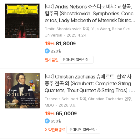
Andris Nelsons 쇼스타코비치: 교향곡,
[CD]
협주곡 (Shostakovich: Symphonies, Conc
ertos, Lady Macbeth of Mtsensk District)
[
]
19CD 박스세트
Dmitri Shostakovich
작곡
Yuja Wang
Baiba Skride
Yo-Yo Ma
연주 외 2명
Universal
2025.4.24.
19
81,800
%
원
820원
일시품절
판매시작 알림신청
Christian Zacharias 슈베르트: 현악 사
[CD]
중주 전곡 외 (Schubert: Complete String
Quartets, Trout Quintet & String Trios)
[
10
]
CD 박스세트
Francois Schubert
작곡
Christian Zacharias
연주
L
eipziger Streichquartett
실내악
MDG
2026.8.6.
19
65,000
%
원
650원
예약판매종료
판매시작 알림신청