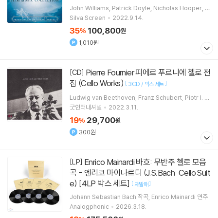
John Williams
Patrick Doyle
Nicholas Hooper
Al
exandre Desplat
작곡 외 1명
Silva Screen
2022.9.14.
35
100,800
%
원
1,010원
Pierre Fournier 피에르 푸르니에 첼로 전
[CD]
집 (Cello Works)
[
]
3CD / 박스 세트
Ludwig van Beethoven
Franz Schubert
Piotr I. T
chaikovsky
Camille Saint-Saens
작곡 외 8명
굿인터내셔널
2022.3.11.
19
29,700
%
원
300원
Enrico Mainardi 바흐: 무반주 첼로 모음
[LP]
곡 - 엔리코 마이나르디 (J.S.Bach: Cello Suit
e) [4LP 박스 세트]
[
]
재발매
Johann Sebastian Bach
작곡
Enrico Mainardi
연주
Analogphonic
2026.3.18.