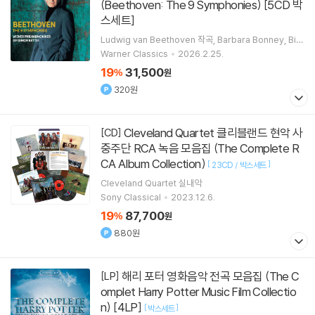
(Beethoven: The 9 Symphonies) [5CD 박
스세트]
Ludwig van Beethoven
작곡
Barbara Bonney
Bir
git Remmert
Kurt Streit
노래 외 4명
Warner Classics
2026.2.25.
19
31,500
%
원
320원
Cleveland Quartet 클리블랜드 현악 사
[CD]
중주단 RCA 녹음 모음집 (The Complete R
CA Album Collection)
[
]
23CD / 박스세트
Cleveland Quartet
실내악
Sony Classical
2023.12.6.
19
87,700
%
원
880원
해리 포터 영화음악 전곡 모음집 (The C
[LP]
omplet Harry Potter Music Film Collectio
n) [4LP]
[
]
박스세트