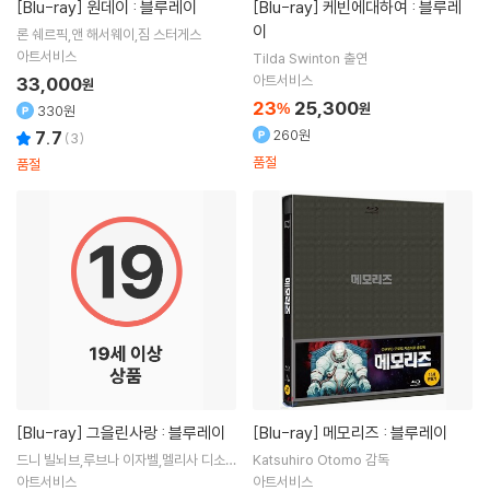
[Blu-ray]
원데이 : 블루레이
[Blu-ray]
케빈에대하여 : 블루레
이
론 쉐르픽,앤 해서웨이,짐 스터게스
아트서비스
Tilda Swinton
출연
아트서비스
33,000
원
23
25,300
%
원
330원
260원
7.7
(
3
)
품절
품절
[Blu-ray]
그을린사랑 : 블루레이
[Blu-ray]
메모리즈 : 블루레이
드니 빌뇌브,루브나 이자벨,멜리사 디소르
Katsuhiro Otomo
감독
미스-폴린
아트서비스
아트서비스