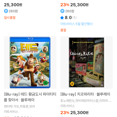
25,300
23
25,300
원
%
원
260원
260원
8.0
일시품절
(
1
)
아트서비스 5월 할인행사
품절
[Blu-ray]
테드:황금도시 파이티티
[Blu-ray]
치코와리타 : 블루레이
를 찾아서 : 블루레이
토노에란도,하비에르마리스칼,리마라 메
네세스,에마르 조 오나
아트서비스
엔리케 가또,하동훈,보라
아트서비스
23
25,300
%
원