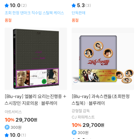
10.0
5.3
(
2
)
(
3
)
초회 한정 덴마크 직수입 스틸북 케이스
단독판매
품절
품절
[Blu-ray]
엘불리:요리는진행중 +
[Blu-ray]
과속스캔들(초회한정
스시장인:지로의꿈 : 블루레이
스틸북) : 블루레이
강형철
감독
아트서비스
CJ 파워캐스트
10
29,700
%
원
10
29,700
%
원
300원
300원
10.0
(
1
)