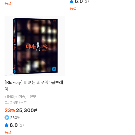
6.0
(
2
)
품절
품절
[Blu-ray]
미녀는 괴로워 : 블루레
이
김용화,김아중,주진모
CJ 파워캐스트
23
25,300
%
원
260원
8.0
(
2
)
품절