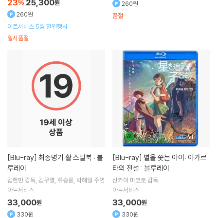
23
25,300
%
원
260원
260원
품절
아트서비스 5월 할인행사
일시품절
[Blu-ray]
최종병기 활 스틸북 : 블
[Blu-ray]
별을 쫓는 아이: 아가르
루레이
타의 전설 : 블루레이
김한민
감독
김무열
류승룡
박해일
주연
신카이 마코토
감독
아트서비스
아트서비스
33,000
33,000
원
원
330원
330원