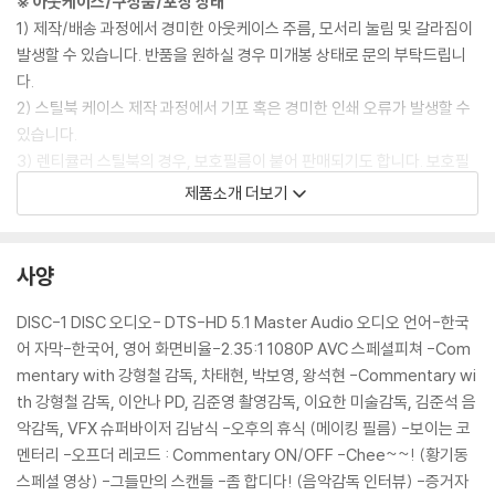
※ 아웃케이스/구성품/포장 상태
1) 제작/배송 과정에서 경미한 아웃케이스 주름, 모서리 눌림 및 갈라짐이
발생할 수 있습니다. 반품을 원하실 경우 미개봉 상태로 문의 부탁드립니
다.
2) 스틸북 케이스 제작 과정에서 기포 혹은 경미한 인쇄 오류가 발생할 수
있습니다.
3) 렌티큘러 스틸북의 경우, 보호필름이 붙어 판매되기도 합니다. 보호필
름 손상에 의한 교환/반품은 불가합니다.
제품소개 더보기
4) 본품 보호를 위해 노란색의 카톤 박스로 재포장한 경우, 카톤박스 손상
에 의한 교환/반품은 불가합니다.
5) 아웃케이스/구성품/포장 상태 불량에 의한 교환/반품 신청시 불량 확
사양
인을 위해 개봉 시의 동영상을 요청할 수 있으며, 동영상이 없는 경우 교
환/반품이 제한될 수 있습니다.
DISC-1 DISC 오디오- DTS-HD 5.1 Master Audio 오디오 언어-한국
어 자막-한국어, 영어 화면비율-2.35:1 1080P AVC 스페셜피쳐 -Com
※ 디스크 재생 불량
mentary with 강형철 감독, 차태현, 박보영, 왕석현 -Commentary wi
1) 기기 문제로 인해 발생하는 재생 불량 현상에 대해서는 반품/교환이 불
th 강형철 감독, 이안나 PD, 김준영 촬영감독, 이요한 미술감독, 김준석 음
가하니 최신 소프트웨어로 업데이트된 DVD/BD 전용 기기에서 재생하실
악감독, VFX 슈퍼바이저 김남식 -오후의 휴식 (메이킹 필름) -보이는 코
것을 권유해 드립니다.
멘터리 -오프더 레코드 : Commentary ON/OFF -Chee~~! (황기동
2) 정전기와 먼지로 인해 재생이 원활하지 않은 경우가 있습니다. 디스크
스페셜 영상) -그들만의 스캔들 -좀 합디다! (음악감독 인터뷰) -증거자