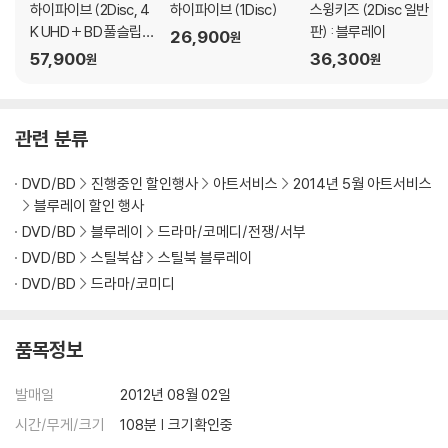
하이파이브 (2Disc, 4
하이파이브 (1Disc)
스윙키즈 (2Disc 일반
부담 후 처리 가능합니다.
K UHD + BD 풀슬립
판) : 블루레이
26,900
원
3) 스틸북 한정판, 초회 한정판의 경우 제작 수량이 한정되어 있고, 택배
한정판) : 블루레이
57,900
36,300
원
원
이동 과정에서의 손상이 발생하면, 재 판매가 어려우므로 신중한 구매 선
택을 부탁드립니다.
4) 한정판 상품의 변심, 오구매로 인한 반품은 회송된 상품의 상태 확인 후
관련 분류
진행이 가능합니다. 택배 이동 중 파손이 발생하지 않도록 완충 포장을 부
탁드립니다.
DVD/BD
진행중인 할인행사
아트서비스
2014년 5월 아트서비스
블루레이 할인 행사
DVD/BD
블루레이
드라마/코메디/전쟁/서부
DVD/BD
스틸북샵
스틸북 블루레이
DVD/BD
드라마/코미디
품목정보
발매일
2012년 08월 02일
시간/무게/크기
108분 | 크기확인중