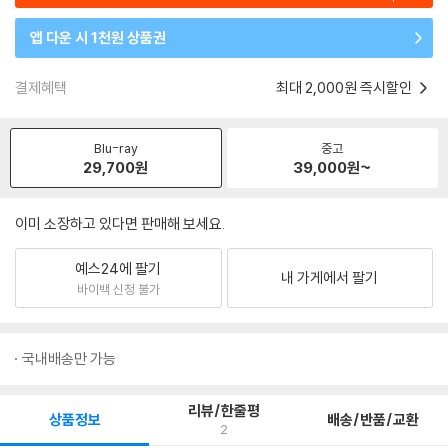
앱 다운 시 1천원 상품권
결제혜택
최대 2,000원 즉시할인
Blu-ray
중고
29,700
원
39,000
원~
이미 소장하고 있다면 판매해 보세요.
예스24에 팔기
내 가게에서 팔기
바이백 신청 불가
국내배송만 가능
리뷰/한줄평
상품정보
배송/반품/교환
2