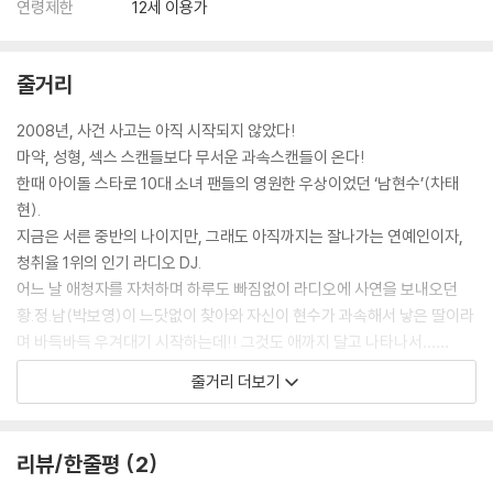
연령제한
12세 이용가
줄거리
2008년, 사건 사고는 아직 시작되지 않았다!
마약, 성형, 섹스 스캔들보다 무서운 과속스캔들이 온다!
한때 아이돌 스타로 10대 소녀 팬들의 영원한 우상이었던 ‘남현수’(차태
현).
지금은 서른 중반의 나이지만, 그래도 아직까지는 잘나가는 연예인이자,
청취율 1위의 인기 라디오 DJ.
어느 날 애청자를 자처하며 하루도 빠짐없이 라디오에 사연을 보내오던
황.정.남(박보영)이 느닷없이 찾아와 자신이 현수가 과속해서 낳은 딸이라
며 바득바득 우겨대기 시작하는데!! 그것도 애까지 달고 나타나서……
현수의 집은 물론 나와바리인 방송국까지. 어디든 물불 안 가리고 쫓아다
줄거리 더보기
니는 스토커 정남으로 인해 완벽했던 인생에 태클 한방 제대로 걸린 현수.
설상가상 안 그래도 머리 복잡한 그에게 정남과 스캔들까지 휩싸이게 되는
데……
리뷰/한줄평
2
나 이제, 이거 한방 터지면 정말 끝이다! 끝!!