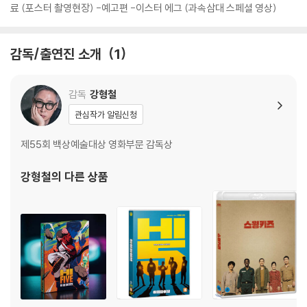
를 마른 천으로 닦으시거나, DVD 클리너 등 전용 제품을 이용하면 대부분
료 (포스터 촬영현장) -예고편 -이스터 에그 (과속삼대 스페셜 영상)
해결됩니다.
3) 일부 PC 연결형 ODD의 경우 호환 상의 문제로 정상적인 디스크도 재
감독/출연진 소개
1
생이 불가능한 경우가 있습니다. 독립형 전용 플레이어 사용을 권장드리
며, ODD 사용으로 인한 재생 불량의 경우 교환 시에도 동일한 오류가 발
생할 수 있음을 알려드립니다.
감독
강형철
관심작가 알림신청
※ 디스크 외관 불량
디스크에 미세한 잔 흠집이 남아있거나 인쇄 면이 깨끗하지 않은 경우가
제55회 백상예술대상 영화부문 감독상
있으며, 상품의 불량이 아닙니다. 단, 재생에 이상이 있는 경우에는 불량으
로 인한 반품/교환이 가능합니다.
강형철
의 다른 상품
※ 교환/반품 안내
1) 불량으로 인한 교환/반품 요청 시에는 불량 확인을 위해 개봉 시의 동영
상을 요청할 수 있으며, 동영상이 없는 경우 교환/반품이 제한될 수 있습니
다.
관련 사진과 동영상 및 재생 기기 모델명을 첨부하여 첨부하여 고객센터에
문의 바랍니다.
2) 사양 오인지, 오 구매, 변심 사유로의 반품은 제품 개봉 전에만 운임비