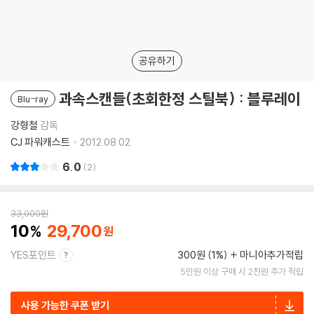
공유하기
과속스캔들(초회한정 스틸북) : 블루레이
Blu-ray
강형철
감독
CJ 파워캐스트
2012.08.02.
6.0
2
33,000
원
10
29,700
YES포인트
300원 (1%)
마니아추가적립
5만원 이상 구매 시 2천원 추가 적립
사용 가능한 쿠폰 받기