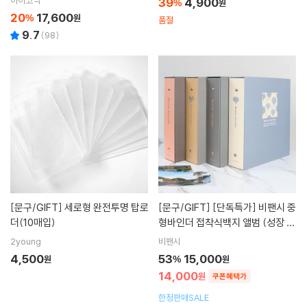
아이코닉
39
4,900
%
원
20
17,600
%
원
품절
9.7
(
98
)
[문구/GIFT]
세로형 완전투명 탑로
[문구/GIFT]
[단독특가] 비팬시 중
더(10매입)
형바인더 접착식백지 앨범 (성장 아
기 포토북 가족앨범)
2young
비팬시
4,500
53
15,000
원
%
원
14,000
원
쿠폰혜택가
한정판매SALE