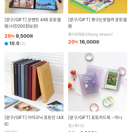
[문구/GIFT]
모멘트 4X6 포토앨
[문구/GIFT]
짱구는못말려 포토앨
범(사진200장보관)
범
플라잉웨일즈[flying whales]
26
9,500
%
원
20
16,000
%
원
10.0
(
2
)
[문구/GIFT]
아이코닉 포토인 (4X
[문구/GIFT]
포토카드북 - 미니
6)
잼스튜디오