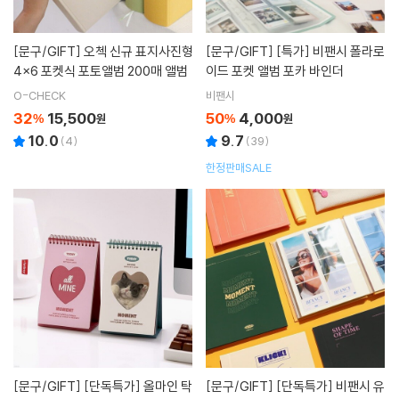
[문구/GIFT]
오첵 신규 표지사진형
[문구/GIFT]
[특가] 비팬시 폴라로
4x6 포켓식 포토앨범 200매 앨범
이드 포켓 앨범 포카 바인더
O-CHECK
비팬시
32
15,500
50
4,000
%
원
%
원
10.0
9.7
(
4
)
(
39
)
한정판매SALE
[문구/GIFT]
[단독특가] 올마인 탁
[문구/GIFT]
[단독특가] 비팬시 유