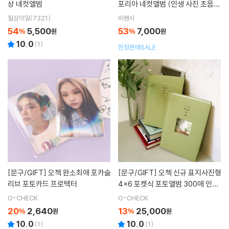
상 네컷앨범
포리아 네컷앨범 (인생 사진 초음파
포토북 사진첩 셀프 커플 접착식 하
칠삼이일(7321)
비팬시
루필름)
54
5,500
53
7,000
%
원
%
원
10.0
(
1
)
한정판매SALE
[문구/GIFT]
오첵 완소최애 포카슬
[문구/GIFT]
오첵 신규 표지사진형
리브 포토카드 프로텍터
4x6 포켓식 포토앨범 300매 인화
사진 앨범
O-CHECK
O-CHECK
20
2,640
13
25,000
%
원
%
원
10.0
10.0
(
1
)
(
1
)