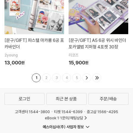
[문구/GIFT]
파스텔 마카롱 6공 포
[문구/GIFT]
A5 6공 위시 바인더
카바인더
포카앨범 지퍼형 4포켓 30장
2young
리코즈
13,000
15,900
원
원
1
2
3
4
5
로그인
최근 본 상품
주문/배송
고객센터 1544-3800
티켓 1544-6399
중고샵 1566-4295
eBook 1:1문의/채팅상담
예스이십사(주) 사업자 정보