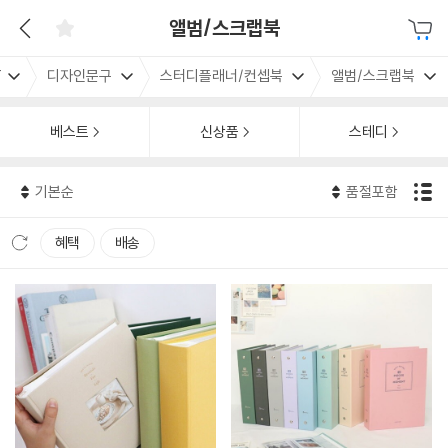
앨범/스크랩북
T
디자인문구
스터디플래너/컨셉북
앨범/스크랩북
베스트
신상품
스테디
기본순
품절포함
혜택
배송