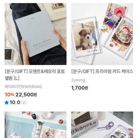
[문구/GIFT]
모멘트&메모리 포토
[문구/GIFT]
프리미엄 카드 케이스
앨범 [L]
2young
페이퍼리안[PAPERIAN]
1,700
원
10
22,500
%
원
10.0
(
2
)