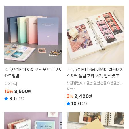
[문구/GIFT]
아이코닉 모멘트 포토
[문구/GIFT]
6공 바인더 리필내지
카드앨범
스티커 앨범 포카 네컷 인스 굿즈
사진앨범,아기앨범,앨범선물,여행앨범,웨
아이코닉
딩앨범,인생네컷 앨범,초음파 앨범,포켓식
리코즈
15
8,500
%
원
앨범,포토앨범
3
2,420
%
원
9.5
(
13
)
10.0
(
2
)