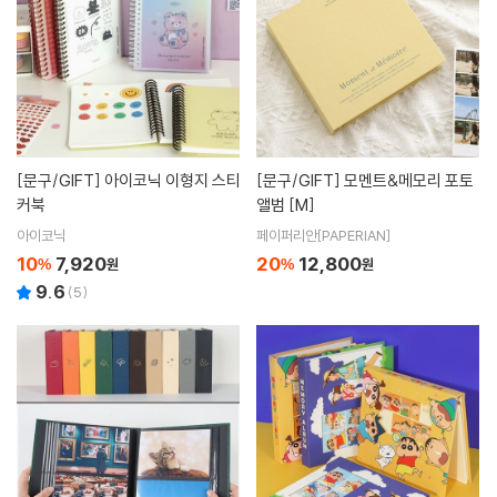
[문구/GIFT]
아이코닉 이형지 스티
[문구/GIFT]
모멘트&메모리 포토
커북
앨범 [M]
아이코닉
페이퍼리안[PAPERIAN]
10
7,920
20
12,800
%
원
%
원
9.6
(
5
)