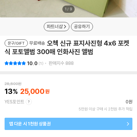
1
/
9
파트너샵
공유하기
오첵 신규 표지사진형 4x6 포켓
무료배송
문구/GIFT
식 포토앨범 300매 인화사진 앨범
10.0
판매지수
888
1
28,800
원
13
25,000
YES포인트
0원
5만원 이상 구매 시 2천원 추가 적립
앱 다운 시 1천원 상품권