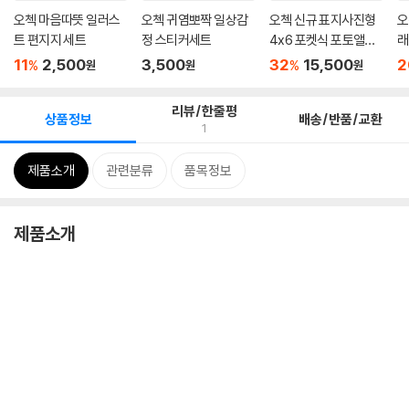
오첵 마음따뜻 일러스
오첵 귀염뽀짝 일상감
오첵 신규 표지사진형
오
트 편지지 세트
정 스티커세트
4x6 포켓식 포토앨범
래
200...
줄
11
2,500
3,500
32
15,500
2
%
%
원
원
원
리뷰/한줄평
상품정보
배송/반품/교환
1
제품소개
관련분류
품목정보
제품소개