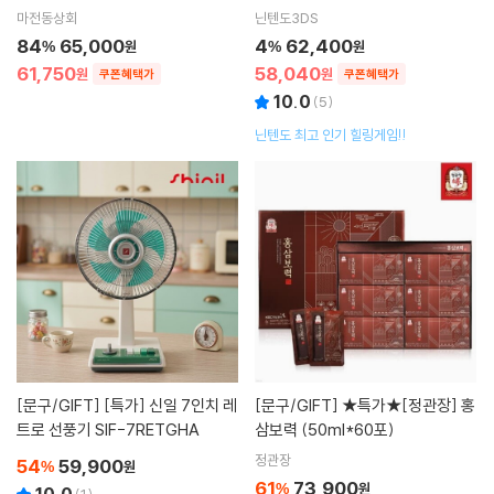
반 주방보조선반
마전동상회
닌텐도3DS
84
65,000
4
62,400
%
원
%
원
61,750
58,040
원
원
쿠폰혜택가
쿠폰혜택가
10.0
(
5
)
닌텐도 최고 인기 힐링게임!!
[문구/GIFT]
[특가] 신일 7인치 레
[문구/GIFT]
★특가★[정관장] 홍
트로 선풍기 SIF-7RETGHA
삼보력 (50ml*60포)
정관장
54
59,900
%
원
61
73,900
%
원