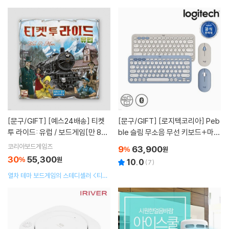
[문구/GIFT]
[예스24배송] 티켓
[문구/GIFT]
[로지텍코리아] Peb
투 라이드: 유럽 / 보드게임[만 8세
ble 슬림 무소음 무선 키보드+마우
이상,2인~5인]
스 SET (K380s+M350s)
코리아보드게임즈
9
63,900
%
원
30
55,300
%
원
10.0
(
7
)
열차 테마 보드게임의 스테디셀러 <티켓
투 라이드>가 이번에는 19세기말 유럽으
로 떠납니다