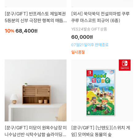
[문구/GIFT]
반프레스토 제일복권
[외서]
쑥덕쑥덕 전설의마법 쿠루
5등분의 신부 극장판 행복의 매듭 B
쿠루 마스코트 피규어 (6종)
상 나카노 니노 피규어
YES24발송 GIFT상품
10
68,400
%
원
60,000
원
07월21일이후 판매종료
일시품절
[문구/GIFT]
미닫이 원목수납장 미
[문구/GIFT]
[닌텐도][스위치 게
니수납선반 식탁수납함 슬라이딩선
임] 모여봐요 동물의 숲