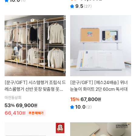
10.0
(
1
)
9.5
(
27
)
[문구/GIFT]
시스템행거 조립식 드
[문구/GIFT]
[예스24배송] 위너
레스룸행거 선반 옷장 맞춤형 옷정
눈높이 화이트 2단 60cm 독서대
리
마전동상회
15
67,800
%
원
53
69,900
%
원
10.0
(
2
)
66,410
원
쿠폰혜택가