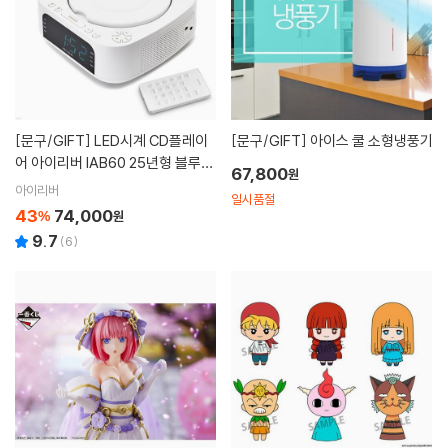
[문구/GIFT]
LED시계 CD플레이
[문구/GIFT]
아이스 쿨 소형냉풍기
어 아이리버 IAB60 25년형 블루투
67,800
원
스 IN OUT
아이리버
일시품절
43
74,000
%
원
9.7
(
6
)