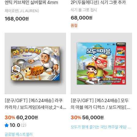
엔틱 커브체인 실버팔찌 4mm
2P(두들에디션) 식기 그릇 추카
식기 볼 그릇 접시
제이로렌(J.LAUREN)
68,000
168,000
원
원
품절
[문구/GIFT]
[예스24배송] 라쿠
[문구/GIFT]
[예스24배송] 모두
카라차 / 보드게임[6세이상,2~4
의 마블 메가 디럭스 / 보드게임[8
명]
세이상,2인~4인]
30
60,200
30
56,000
%
원
%
원
10.0
(
2
)
모두가 함께 즐기는 국민 캐주얼 게임! 모
든 재미를 넘치게 담았다!
글로벌 베스트셀러