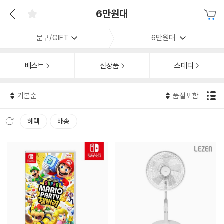
6만원대
문구/GIFT
6만원대
베스트
신상품
스테디
기본순
품절포함
혜택
배송