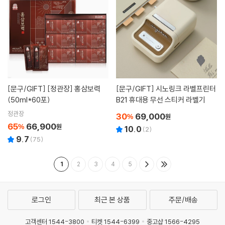
[문구/GIFT]
[정관장] 홍삼보력
[문구/GIFT]
시노링크 라벨프린터
(50ml*60포)
B21 휴대용 무선 스티커 라벨기
정관장
30
69,000
%
원
65
66,900
%
원
10.0
(
2
)
9.7
(
75
)
1
2
3
4
5
로그인
최근 본 상품
주문/배송
고객센터 1544-3800
티켓 1544-6399
중고샵 1566-4295