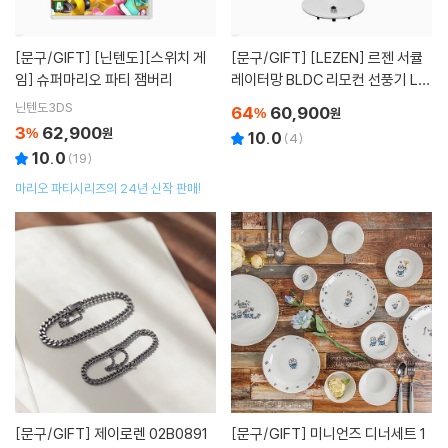
[문구/GIFT]
[닌텐도][스위치 게
[문구/GIFT]
[LEZEN] 르젠 서큘
임] 슈퍼마리오 파티 잼버리
레이터망 BLDC 리모컨 선풍기 LZ
EF-DSS7
닌텐도3DS
64
60,900
%
원
3
62,900
%
원
10.0
(
4
)
10.0
(
19
)
마리오 파티시리즈의 24년 신작 판매!
[문구/GIFT]
제이로렌 02B0891
[문구/GIFT]
미니언즈 디너세트 1