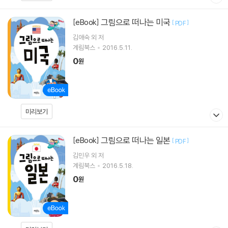
그림으로 떠나는 미국
[eBook]
[
]
PDF
김애숙 외 저
계림북스
2016.5.11.
0
원
미리보기
그림으로 떠나는 일본
[eBook]
[
]
PDF
김민우 외 저
계림북스
2016.5.18.
0
원