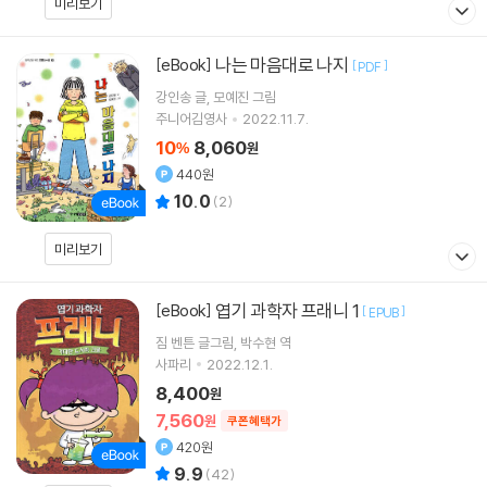
미리보기
나는 마음대로 나지
[eBook]
[
]
PDF
강인송
글
모예진
그림
주니어김영사
2022.11.7.
10
8,060
%
원
440원
10.0
(
2
)
미리보기
엽기 과학자 프래니 1
[eBook]
[
]
EPUB
짐 벤튼
글그림
박수현
역
사파리
2022.12.1.
8,400
원
7,560
원
쿠폰혜택가
420원
9.9
(
42
)