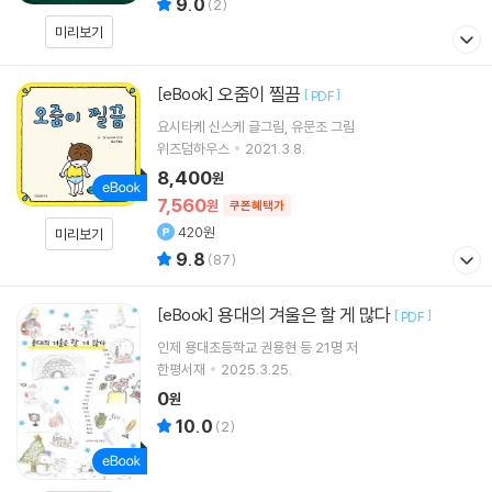
9.0
(
2
)
미리보기
오줌이 찔끔
[eBook]
[
]
PDF
요시타케 신스케
글그림
유문조
그림
위즈덤하우스
2021.3.8.
8,400
원
7,560
원
쿠폰혜택가
420원
미리보기
9.8
(
87
)
용대의 겨울은 할 게 많다
[eBook]
[
]
PDF
인제 용대초등학교 권용현 등 21명 저
한평서재
2025.3.25.
0
원
10.0
(
2
)