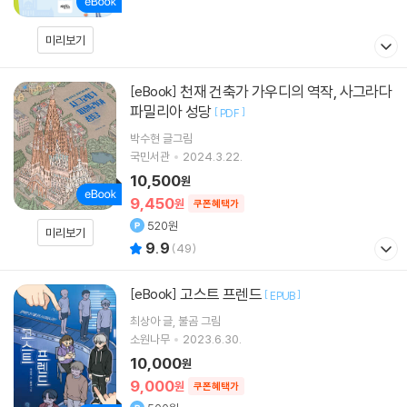
미리보기
천재 건축가 가우디의 역작, 사그라다
[eBook]
파밀리아 성당
[
]
PDF
박수현
글그림
국민서관
2024.3.22.
10,500
원
9,450
원
쿠폰혜택가
520원
미리보기
9.9
(
49
)
고스트 프렌드
[eBook]
[
]
EPUB
최상아
글
불곰
그림
소원나무
2023.6.30.
10,000
원
9,000
원
쿠폰혜택가