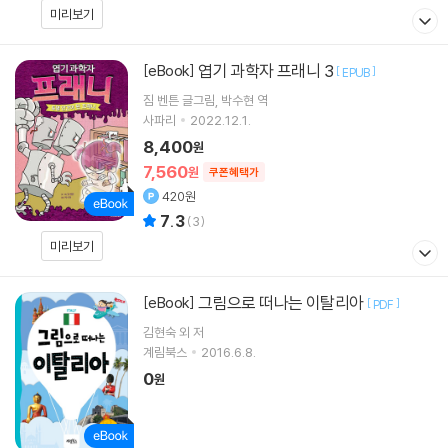
미리보기
엽기 과학자 프래니 3
[eBook]
[
]
EPUB
짐 벤튼
글그림
박수현
역
사파리
2022.12.1.
8,400
원
7,560
원
쿠폰혜택가
420원
7.3
(
3
)
미리보기
그림으로 떠나는 이탈리아
[eBook]
[
]
PDF
김현숙 외 저
계림북스
2016.6.8.
0
원