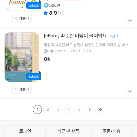
520원
8.9
(
11
)
미리보기
따뜻한 바람이 불어와요
[eBook]
[
]
PDF
임정혁,백윤진,하도,남인서,김우진,신지혜,이다은,융,박소
연,팽씨 저
글ego prime
2023.12.20.
0
원
미리보기
1
2
3
4
5
로그인
최근 본 상품
주문/배송