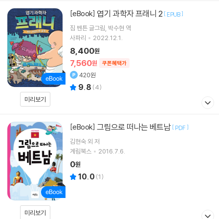
엽기 과학자 프래니 2
[eBook]
[
]
EPUB
짐 벤튼
글그림
박수현
역
사파리
2022.12.1.
8,400
원
7,560
원
쿠폰혜택가
420원
9.8
(
4
)
미리보기
그림으로 떠나는 베트남
[eBook]
[
]
PDF
김현숙 외 저
계림북스
2016.7.6.
0
원
10.0
(
1
)
미리보기