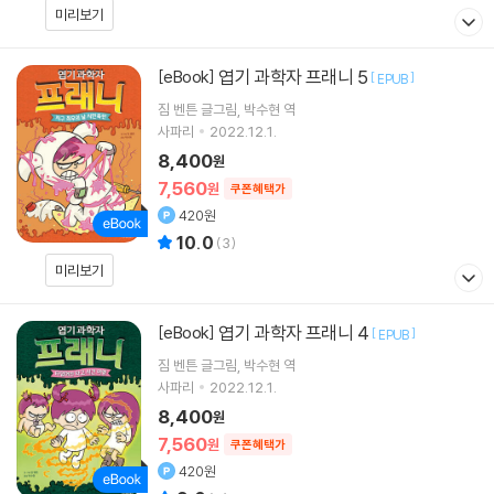
미리보기
엽기 과학자 프래니 5
[eBook]
[
]
EPUB
짐 벤튼
글그림
박수현
역
사파리
2022.12.1.
8,400
원
7,560
원
쿠폰혜택가
420원
10.0
(
3
)
미리보기
엽기 과학자 프래니 4
[eBook]
[
]
EPUB
짐 벤튼
글그림
박수현
역
사파리
2022.12.1.
8,400
원
7,560
원
쿠폰혜택가
420원