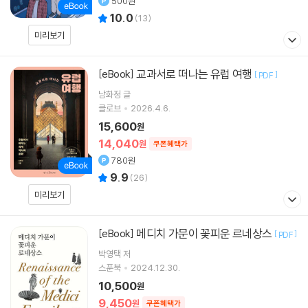
500원
10.0
(
13
)
미리보기
교과서로 떠나는 유럽 여행
[eBook]
[
]
PDF
남화정
글
클로브
2026.4.6.
15,600
원
14,040
원
쿠폰혜택가
780원
9.9
(
26
)
미리보기
메디치 가문이 꽃피운 르네상스
[eBook]
[
]
PDF
박영택
저
스푼북
2024.12.30.
10,500
원
9,450
원
쿠폰혜택가