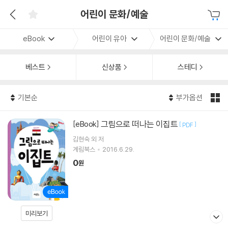
어린이 문화/예술
eBook
어린이 유아
어린이 문화/예술
베스트
신상품
스테디
기본순
부가옵션
그림으로 떠나는 이집트
[eBook]
[
]
PDF
김현숙 외 저
계림북스
2016.6.29.
0
원
미리보기