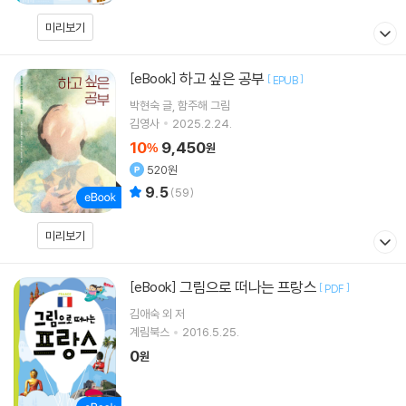
미리보기
하고 싶은 공부
[eBook]
[
]
EPUB
박현숙
글
함주해
그림
김영사
2025.2.24.
10
9,450
%
원
520원
9.5
(
59
)
미리보기
그림으로 떠나는 프랑스
[eBook]
[
]
PDF
김애숙 외 저
계림북스
2016.5.25.
0
원