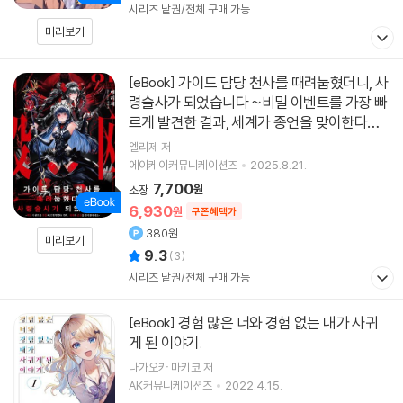
시리즈 낱권/전체 구매 가능
미리보기
가이드 담당 천사를 때려눕혔더니, 사
[eBook]
령술사가 되었습니다 ~비밀 이벤트를 가장 빠
르게 발견한 결과, 세계가 종언을 맞이한다네
요~
엘리제 저
에이케이커뮤니케이션즈
2025.8.21.
7,700
원
소장
6,930
원
쿠폰혜택가
380원
미리보기
9.3
(
3
)
시리즈 낱권/전체 구매 가능
경험 많은 너와 경험 없는 내가 사귀
[eBook]
게 된 이야기.
나가오카 마키코 저
AK커뮤니케이션즈
2022.4.15.