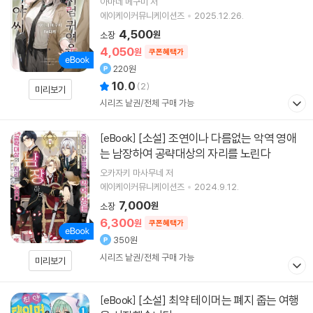
아마네 메구미 저
에이케이커뮤니케이션즈
2025.12.26.
4,500
원
소장
4,050
원
쿠폰혜택가
220원
10.0
(
2
)
미리보기
시리즈 낱권/전체 구매 가능
[소설] 조연이나 다름없는 악역 영애
[eBook]
는 남장하여 공략대상의 자리를 노린다
오카자키 마사무네 저
에이케이커뮤니케이션즈
2024.9.12.
7,000
원
소장
6,300
원
쿠폰혜택가
350원
시리즈 낱권/전체 구매 가능
미리보기
[소설] 최약 테이머는 폐지 줍는 여행
[eBook]