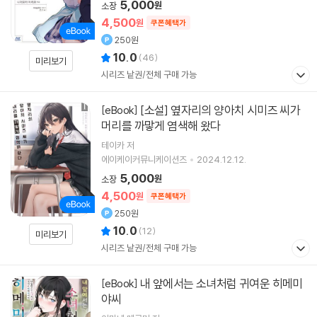
5,000
원
소장
4,500
원
쿠폰혜택가
250원
10.0
(
46
)
미리보기
시리즈 낱권/전체 구매 가능
[소설] 옆자리의 양아치 시미즈 씨가
[eBook]
머리를 까맣게 염색해 왔다
테이카 저
에이케이커뮤니케이션즈
2024.12.12.
5,000
원
소장
4,500
원
쿠폰혜택가
250원
10.0
(
12
)
미리보기
시리즈 낱권/전체 구매 가능
내 앞에서는 소녀처럼 귀여운 히메미
[eBook]
야씨