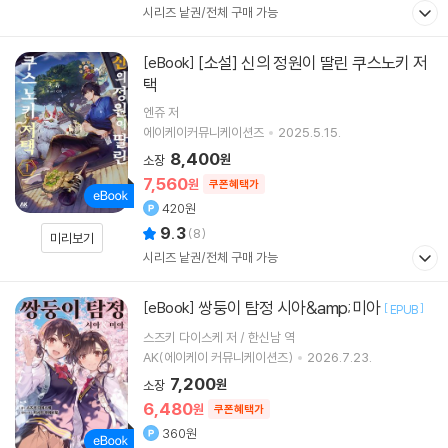
시리즈 낱권/전체 구매 가능
[소설] 신의 정원이 딸린 쿠스노키 저
[eBook]
택
엔쥬 저
에이케이커뮤니케이션즈
2025.5.15.
8,400
원
소장
7,560
원
쿠폰혜택가
420원
9.3
(
8
)
미리보기
시리즈 낱권/전체 구매 가능
쌍둥이 탐정 시아&amp;미아
[eBook]
[
]
EPUB
스즈키 다이스케 저 / 한신남 역
AK(에이케이 커뮤니케이션즈)
2026.7.23.
7,200
원
소장
6,480
원
쿠폰혜택가
360원