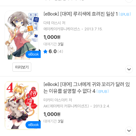
[대여] 루리색에 흐려진 일상 1
[eBook]
[
]
EPUB
다테 야스시
저
에이케이커뮤니케이션스
2013.7.15.
1,000
원
대여기간
3일
6.0
(
4
)
미리보기
[대여] 그녀에게 귀와 꼬리가 달려 있
[eBook]
는 이유를 설명할 수 없다 4
[
]
EPUB
미카미 야스아키
저
AK(에이케이 커뮤니케이션즈)
2013.2.4.
1,000
원
대여기간
3일