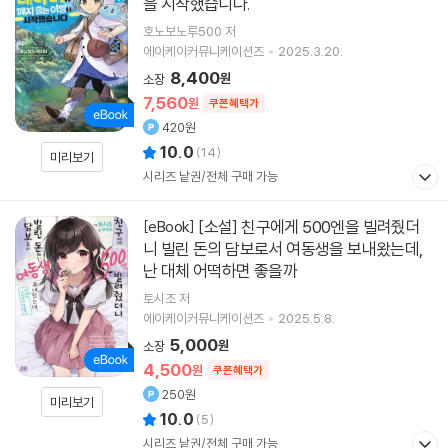
을 시작했습니다.
호노보노루500 저
에이케이커뮤니케이션즈
2025.3.20.
8,400
원
소장
7,560
원
쿠폰혜택가
420원
10.0
(
14
)
미리보기
시리즈 낱권/전체 구매 가능
[소설] 친구에게 500엔을 빌려줬더
[eBook]
니 빌린 돈의 담보로서 여동생을 보내왔는데,
난 대체 어떡하면 좋을까
토시조 저
에이케이커뮤니케이션즈
2025.5.8.
5,000
원
소장
4,500
원
쿠폰혜택가
250원
미리보기
10.0
(
5
)
시리즈 낱권/전체 구매 가능