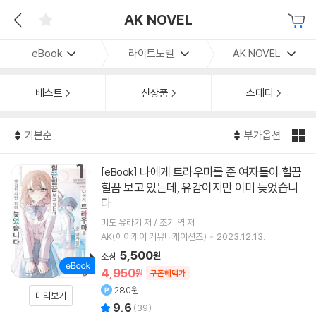
AK NOVEL
eBook
라이트노벨
AK NOVEL
베스트
신상품
스테디
기본순
부가옵션
나에게 트라우마를 준 여자들이 힐끔
[eBook]
힐끔 보고 있는데, 유감이지만 이미 늦었습니
다
미도 유라기 저 / 조기 역 저
AK(에이케이 커뮤니케이션즈)
2023.12.13.
5,500
원
소장
4,950
원
쿠폰혜택가
280원
미리보기
9.6
(
39
)