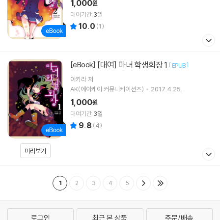
1,000
원
대여기간
3일
10.0
(
1
)
[대여] 마녀 학생회장 1
[eBook]
[
]
EPUB
아키라
저
AK(에이케이 커뮤니케이션즈)
2017.4.25.
1,000
원
대여기간
3일
9.8
(
4
)
미리보기
1
2
3
4
5
로그인
최근 본 상품
주문/배송