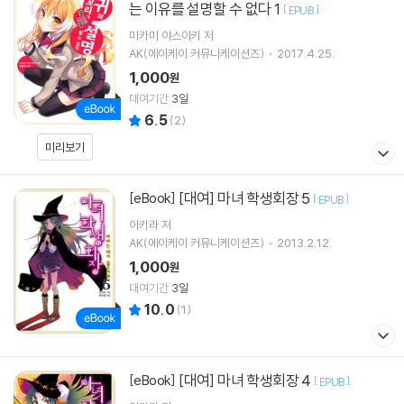
는 이유를 설명할 수 없다 1
[
]
EPUB
미카미 야스아키
저
AK(에이케이 커뮤니케이션즈)
2017.4.25.
1,000
원
대여기간
3일
6.5
(
2
)
미리보기
[대여] 마녀 학생회장 5
[eBook]
[
]
EPUB
아키라
저
AK(에이케이 커뮤니케이션즈)
2013.2.12.
1,000
원
대여기간
3일
10.0
(
1
)
[대여] 마녀 학생회장 4
[eBook]
[
]
EPUB