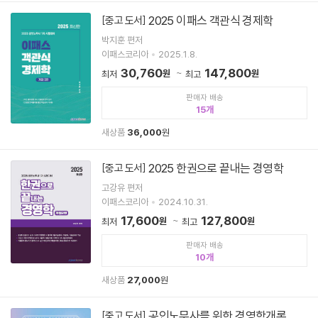
2025 이패스 객관식 경제학
[중고 도서]
박지훈 편저
이패스코리아
2025.1.8.
30,760
147,800
원
원
최저
최고
판매자 배송
15
새상품
36,000
원
2025 한권으로 끝내는 경영학
[중고 도서]
고강유 편저
이패스코리아
2024.10.31.
17,600
127,800
원
원
최저
최고
판매자 배송
10
새상품
27,000
원
공인노무사를 위한 경영학개론
[중고 도서]