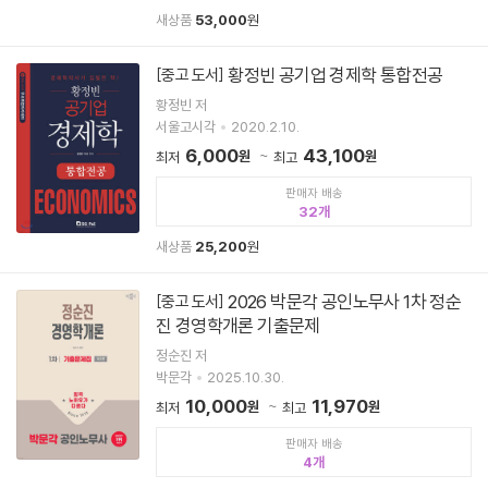
새상품
53,000
원
황정빈 공기업 경제학 통합전공
[중고 도서]
황정빈 저
서울고시각
2020.2.10.
6,000
43,100
원
원
최저
최고
판매자 배송
32
새상품
25,200
원
2026 박문각 공인노무사 1차 정순
[중고 도서]
진 경영학개론 기출문제
정순진 저
박문각
2025.10.30.
10,000
11,970
원
원
최저
최고
판매자 배송
4