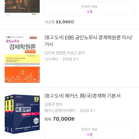
판매자 배송
1
새상품
32,000
원
EBS 공인노무사 경제학원론 미시/
[중고 도서]
거시
김진욱,양영준,이상근 공저
고시계사
2008.9.1.
해커스 局(국)경제학 기본서
[중고 도서]
김종국 편저
해커스경영아카데미
2025.9.1.
70,000
원
최저
판매자 배송
1