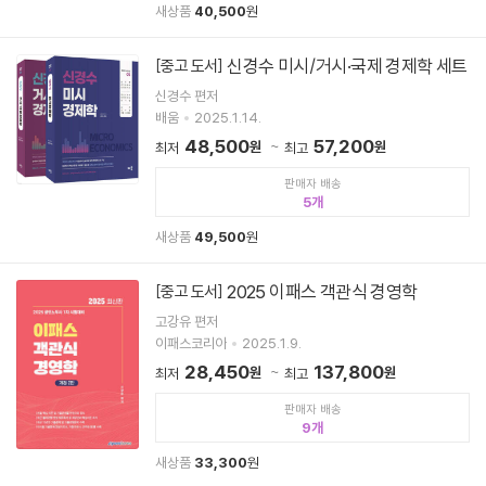
새상품
40,500
원
신경수 미시/거시·국제 경제학 세트
[중고 도서]
신경수 편저
배움
2025.1.14.
48,500
57,200
원
원
최저
최고
판매자 배송
5
새상품
49,500
원
2025 이패스 객관식 경영학
[중고 도서]
고강유 편저
이패스코리아
2025.1.9.
28,450
137,800
원
원
최저
최고
판매자 배송
9
새상품
33,300
원