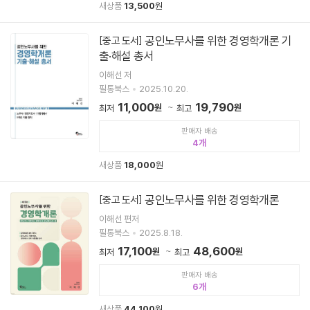
새상품
13,500
원
공인노무사를 위한 경영학개론 기
[중고 도서]
출·해설 총서
이해선 저
필통북스
2025.10.20.
11,000
19,790
원
원
최저
최고
판매자 배송
4
새상품
18,000
원
공인노무사를 위한 경영학개론
[중고 도서]
이해선 편저
필통북스
2025.8.18.
17,100
48,600
원
원
최저
최고
판매자 배송
6
새상품
44,100
원