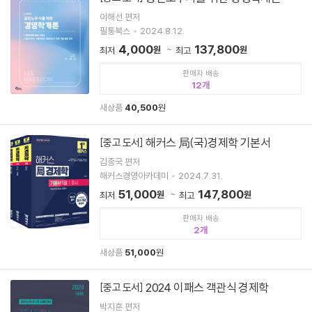
이해선 편저
필통북스
2024.8.12.
4,000
137,800
원
원
최저
최고
판매자 배송
12
새상품
40,500
원
해커스 局(국)경제학 기본서
[중고 도서]
김종국 편저
해커스경영아카데미
2024.7.31.
51,000
147,800
원
원
최저
최고
판매자 배송
2
새상품
51,000
원
2024 이패스 객관식 경제학
[중고 도서]
박지훈 편저