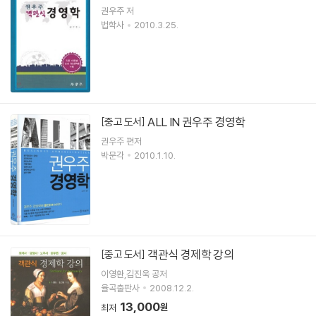
권우주 저
법학사
2010.3.25.
ALL IN 권우주 경영학
[중고 도서]
권우주 편저
박문각
2010.1.10.
객관식 경제학 강의
[중고 도서]
이영환,김진욱 공저
율곡출판사
2008.12.2.
13,000
원
최저