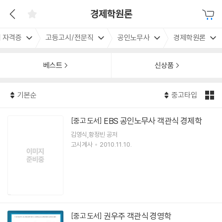
경제학원론
 자격증
고등고시/전문직
공인노무사
경제학원론
베스트
신상품
기본순
중고타입
EBS 공인노무사 객관식 경제학
[중고 도서]
김영식,황정빈 공저
고시계사
2010.11.10.
권우주 객관식 경영학
[중고 도서]