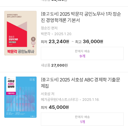
2025 박문각 공인노무사 1차 정순
[중고 도서]
진 경영학개론 기본서
정순진 편저
박문각
2025.1.20.
23,240
36,000
원
원
최저
최고
판매자 배송
9
새상품
27,000
원
2025 서호성 ABC 경제학 기출문
[중고 도서]
제집
서호성 저
메가공무원(넥스트스터디)
2025.1.16.
45,000
원
최저
판매자 배송
1