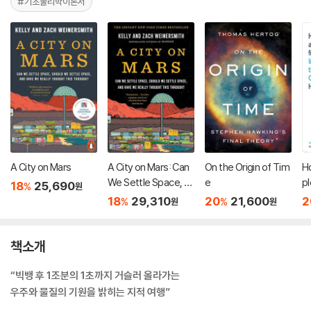
#기초물리학이론서
A City on Mars
A City on Mars: Can
On the Origin of Tim
H
We Settle Space, S
e
pl
18
25,690
%
원
hould We Settle Spa
18
29,310
20
21,600
2
%
%
원
원
ce, and Have We Re
ally Thought This Th
rough?
책소개
“빅뱅 후 1조분의 1초까지 거슬러 올라가는
우주와 물질의 기원을 밝히는 지적 여행”