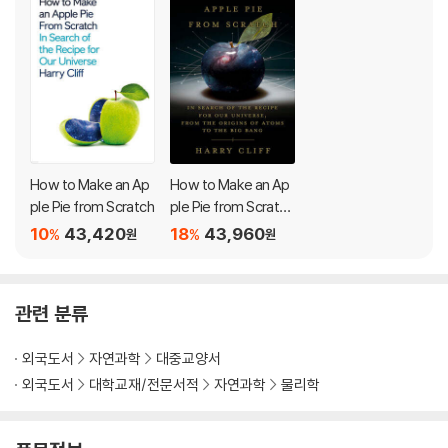
ilable in the supermarket, ovens that can reach temperatures
of trillions of degrees, and a preparation time of 13.8 billion ye
ars.
Inspired by Sagan’s famous line, Harry Cliff ventures out in sea
rch of the ultimate apple pie recipe, tracing the ingredients of
our universe through the hearts of dying stars and back in tim
e to a tiny fraction of a second after our universe began. Alon
How to Make an Ap
How to Make an Ap
g the way, he confronts some really big questions: What is ma
ple Pie from Scratch
ple Pie from Scratc
tter really made of? How does the stuff around us escape ann
h: In Search of the R
10
43,420
18
43,960
%
%
원
원
ecipe for Our Univer
ihilation in the fearsome heat of the Big Bang? And will we eve
se, from the Origins
r be able to understand the very first moments of our univers
of Atoms to the Big
e?
관련 분류
Bang
In pursuit of answers, Cliff ventures to the largest undergroun
외국도서
자연과학
대중교양서
d research facility in the world, deep beneath Italy’s Gran Sass
외국도서
대학교재/전문서적
자연과학
물리학
o mountains, where scientists gaze into the heart of the Sun u
sing the most elusive of particles, the ghostly neutrino. He visi
ts CERN in Switzerland to explore the ‘Antimatter Factory’ wh