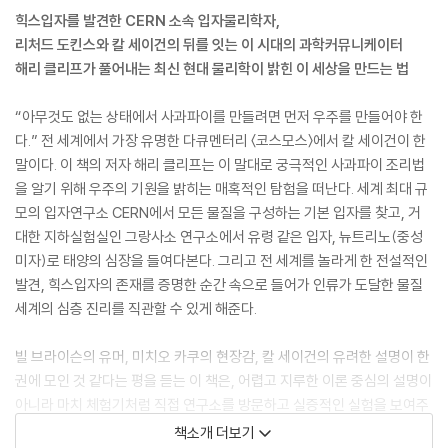
힉스입자를 발견한 CERN 소속 입자물리학자,
리처드 도킨스와 칼 세이건의 뒤를 잇는 이 시대의 과학커뮤니케이터
해리 클리프가 풀어내는 최신 현대 물리학이 밝힌 이 세상을 만드는 법
“아무것도 없는 상태에서 사과파이를 만들려면 먼저 우주를 만들어야 한
다.” 전 세계에서 가장 유명한 다큐멘터리 〈코스모스〉에서 칼 세이건이 한
말이다. 이 책의 저자 해리 클리프는 이 말대로 궁극적인 사과파이 조리법
을 알기 위해 우주의 기원을 밝히는 매혹적인 탐험을 떠난다. 세계 최대 규
모의 입자연구소 CERN에서 모든 물질을 구성하는 기본 입자를 찾고, 거
대한 지하실험실인 그랑사소 연구소에서 유령 같은 입자, 뉴트리노(중성
미자)로 태양의 심장을 들여다본다. 그리고 전 세계를 놀라게 한 전설적인
발견, 힉스입자의 존재를 증명한 순간 속으로 들어가 인류가 도달한 물질
세계의 심층 진리를 직관할 수 있게 해준다.
빌 브라이슨의 유머, 미치오 카쿠의 현장감, 칼 세이건의 유려한 설명이 한
권에 모인 것 같다는 평을 듣는 이 책은, 어렵고 지루한 이론 중심의 설명이
아니라 마치 체험기처럼 직접 연구소를 방문하고 실증적인 실험을 보여주
는 등 과학 지식을 생생하게 풀어내 어떤 어려운 물리학 얘기도 술술 읽히
책소개 더보기