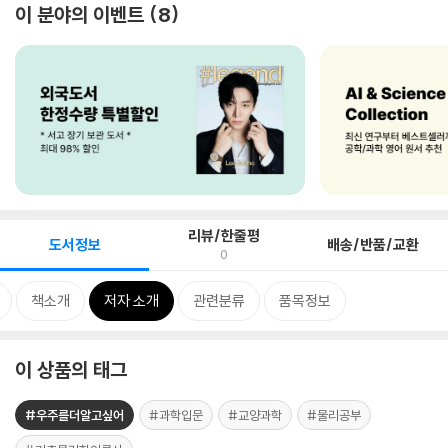
이 분야의 이벤트
8
리뷰/한줄평
도서정보
배송/반품/교환
0
책소개
저자 소개
관련분류
품목정보
이 상품의 태그
#우주를더알고싶어
#과학입문
#교양과학
#물리공부