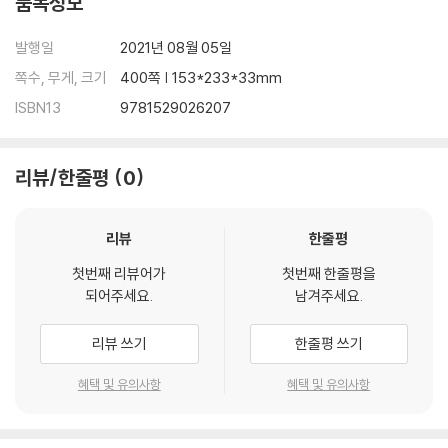
품목정보
ere this stuff of science fiction is manufactured daily (and w
e’re close to knowing whether it falls upwards). And he reveal
발행일
2021년 08월 05일
s what the latest data from the Large Hadron Collider may be
쪽수, 무게, 크기
400쪽 | 153*233*33mm
telling us about the fundamental ingredients of matter.
ISBN13
9781529026207
Along the way, Cliff illuminates the history of physics, chemist
ry, and astronomy that brought us to our present understandi
리뷰/한줄평
0
ng of the world, while offering readers a front-row seat to on
e of the most dramatic intellectual journeys human beings hav
e ever embarked on.
리뷰
한줄평
첫번째 리뷰어가
첫번째 한줄평을
A transfixing deep dive into origins of our world, How to Make
되어주세요.
남겨주세요.
an Apple Pie from Scratch doesn’t just put the makeup of our
universe under the microscope, but the awe-inspiring, improb
리뷰 쓰기
한줄평 쓰기
able fact that it exists at all.
혜택 및 유의사항
혜택 및 유의사항