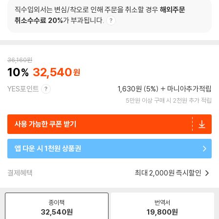
직수입외서는 변심/착오로 인해 주문을 취소할 경우
해외주문
취소수수료 20%
가 부과됩니다.
36,160
원
10
32,540
YES포인트
1,630원 (5%)
마니아추가적립
5만원 이상 구매 시 2천원 추가 적립
사용 가능한 쿠폰 받기
앱 다운 시 1천원 상품권
결제혜택
최대 2,000원 즉시할인
종이책
번역서
32,540
원
19,800
원