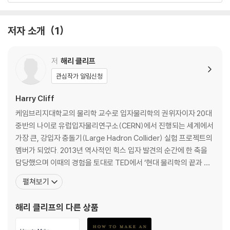
게 한다. 그리고 웃음 짓지 않고는 못 배길 유머가 한시도 지루할 틈을 주지
않고 계속 읽을 수 있게 해주는 원동력이 되어 준다. 이 책은 실험물리학자
가 쓴 몇 안 되는 과학교양서로 우리 세계의 신비가 밝혀지는 순간이 그 어
저자 소개
1
떤 과학책보다 현실감 있게 담겨 있다. 수식과 개념의 난립이 아닌, 불과 연
기, 거대한 엔진이 돌아가는 이야기를 통해 당신은 이 세상이 가진 경이를
저
해리 클리프
목격할 수 있을 것이다.
관심작가 알림신청
‘A fascinating exploration of how we learned what matter
Harry Cliff
really is, and the journey matter takes from the Big Bang,
through exploding stars, ultimately to you and me.’ - Sea
케임브리지대학교의 물리학 교수로 입자물리학의 권위자이자 20대
n Carroll, author of Something Deeply Hidden
중반의 나이로 유럽입자물리연구소(CERN)에서 진행되는 세계에서
가장 큰, 강입자 충돌기(Large Hadron Collider) 실험 프로젝트의
‘If you wish to make an apple pie from scratch, you must fi
멤버가 되었다. 2013년 역사적인 힉스 입자 발견의 순간에 한 축을
rst invent the universe.’ - Carl Sagan
담당했으며 이때의 경험을 토대로 TED에서 ‘현대 물리학의 끝과 다
음’이란 주제로 강의를 했다. 이 강의는 270만이란 놀라운 조회 수를
펼쳐보기
We probably all have a vague idea of how to make an apple pi
기록하며 TED 명강의에 올랐는데 이로 인해 과학자로서 뛰어난 업
e: mix flour and butter, throw in some apples and you’re proba
적뿐만 아니라 대중을 위한 커뮤니케이터의 모습을 보여주었다는 평
해리 클리프
의 다른 상품
bly most of the way there, right? Think again. Making an apple
을 받아 새로운 칼 세이건으로 불리기도 한
pie from scratch requires ingredients that definitely aren’t ava