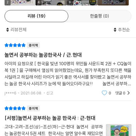
‘역사를 잊은 민족에게 미래는 없다’라는 말이 있는 것처럼 역사는 과거와
2
4
9
현재, 미래를 이어주는 중요한 학습입니다. 역사 공부는 조상들의 삶과 지
리뷰
19
한줄평
0
혜를 배울 수 있을 뿐만 아니라 과거의 사건을 통해 앞으로 일어나는 문제
를 슬기롭게 대처할 수 있는데요. 『놀이로 배우는 놀공 한국사』는 초등 5학
리뷰전체
추천순
년부터 배우는 한국사 공부를 미리 배울 수 있는 역사책입니다. 놀공프렌
즈와 함께 교과서 핵심 내용과 용어를 숨은그림찾기, 다른 그림 찾기, 미로
종이책
찾기, 줄 긋기, 사다리 타기 등 다양한 활동으로 배워보세요. 우리 아이의
한국사 실력이 쑥쑥 늘어납니다.
놀면서 공부하는 놀공한국사 / 근.현대
아이의 요청으로 [ 한국을 빛낸 100명의 위인들 사운드북 2권 + CQ놀이
북 1권 ] 을 구매해서 열심히 읽어줬었는데요, 뭔가 부족한지 또다른 책을
기초부터 완성까지 시대순으로 배우는 한국사
사달라고 하길래 어린 아이가 읽기 좋은 역사서를 찾아봤고 놀면서 공부하
우리 역사의 주요 장면을 그림과 함께 시간순으로 풀어냈습니다. 그림을
는 놀공 한국사 시리즈가 눈에 딱 들어오더라구요!! 놀면서 공부하는
따라가다 보면 역사의 흐름이 튼튼하게 잡히며 중간중간 깊이 있는 정보와
놀공한국사는 고대 /고려 /조선(상) /조선(하) /근.현대 로 5권으로 구
j****6
2021.06.08.
신고
0
댓글
0
함께 한국사 실력을 다질 수 있습니다.
종이책
[서평]놀면서 공부하는 놀공 한국사 : 근·현대
교과서 핵심 주제 9개, 52개의 핵심 내용을 담은 근·현대 편
근·현대는 일제 강점기부터 오늘날까지를 담고 있습니다. 교과서 핵심 주
고대-고려-조선(상)-조선(하)-근·현대 놀면서 공부하
는 놀공한국사 5권 세트 한국사는 알면 알수록 재밌으면
제 9개를 중심으로 52개의 핵심 내용을 선정했습니다. 독립 선언서를 따