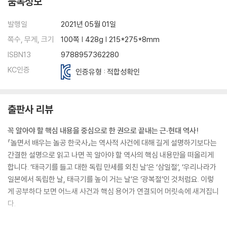
품목정보
발행일
2021년 05월 01일
쪽수, 무게, 크기
100쪽 | 428g | 215*275*8mm
ISBN13
9788957362280
KC인증
인증유형 : 적합성확인
출판사 리뷰
꼭 알아야 할 핵심 내용을 중심으로 한 권으로 끝내는 근·현대 역사!
『놀면서 배우는 놀공 한국사』는 역사적 사건에 대해 길게 설명하기보다는
간결한 설명으로 읽고 나면 꼭 알아야 할 역사의 핵심 내용만을 떠올리게
합니다. ‘태극기를 들고 대한 독립 만세를 외친 날’은 ‘삼일절’, ‘우리나라가
일본에서 독립한 날, 태극기를 높이 거는 날’은 ‘광복절’인 것처럼요. 이렇
게 공부하다 보면 어느새 사건과 핵심 용어가 연결되어 머릿속에 새겨집니
다.