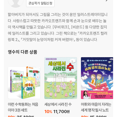
관심작가 알림신청
3장 인물로 보는 독립운동
일본이 가장 두려워한 의열단 단장, 김원봉
할아버지가 되어서도 그림을 그리는 것이 꿈인 일러스트레이터입니
조선 총독부에 폭탄을 던진 김익상
다. 사랑스럽고 따뜻한 카카오프렌즈와 함께 손과 눈으로 배우는 놀
독립 선언의 불씨를 당긴 김마리아
이 역사책을 만들고 있습니다. [무비위크], [비욘드] 등 다양한 잡지
제임리 학살 사건을 세계에 알린 스코필드
에 일러스트를 그리고 있습니다. 그린 책으로는 『카카오프렌즈 컬러
독립군을 하나로 묶은 남자현
링북 2』, 『거짓말이 눈덩이처럼 커져 버렸어!』 등이 있습니다.
민족의 고통스러운 현실을 시로 쓴 윤동주
영수
의 다른 상품
4장 일제 강점기 사람들의 모습
우리말과 우리글을 지키다
서울 풍경이 달라지다
소년, 전쟁터로 끌려가다
소녀, ‘위안부’로 끌려가다
5장 광복 그리고 대한민국 정부 수립
빼앗긴 나라를 되찾다!
이런 수학동화는 처음
세상에서 사라진 수
어휘와 마음이 자라는
미군과 소련군이 한반도에 들어오다
이야 3권 세트
세계 명작 필사 노트
10
11,700
%
원
5·10 총선거가 실시되다