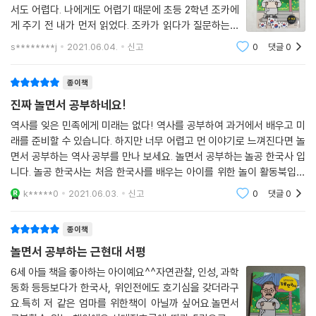
서도 어렵다. 나에게도 어렵기 때문에 초등 2학년 조카에
라 탑골 공원을 찾아가야 하는 벡스, LS를 잃어버려 이산가족이 된 벡스,
게 주기 전 내가 먼저 읽었다. 조카가 읽다가 질문하는데
평화의 소녀상에 장갑을 끼워줘야 하는 놀공프렌즈 등 각 페이지마다 있는
모르는 쪽팔릴 수 있으니 쪽팔림 방지 차원에서 내가 먼저
활동으로 한국사의 주요 장면을 생생하게 경험하고 가로세로 낱말 퍼즐과
s********j
2021.06.04.
신고
0
댓글
0
ㅋㅋ 공부하기 싫어하는 초등학생인데 역사 이야기는 좋
한눈에 살펴볼 수 있는 한국사 연표를 통해 한국사 공부를 완성할 수 있습
아한다. 놀공한국사 근·현대
니다.
종이책
진짜 놀면서 공부하네요!
역사를 잊은 민족에게 미래는 없다! 역사를 공부하여 과거에서 배우고 미
매력 만점의 문화유산 캐릭터 ‘놀공프렌즈’와
래를 준비할 수 있습니다. 하지만 너무 어렵고 먼 이야기로 느껴진다면 놀
재미있는 역사 교육을 위한 ‘경남역사교사모임’의 콜라보
면서 공부하는 역사 공부를 만나 보세요. 놀면서 공부하는 놀공 한국사 입
문화유산 캐릭터 놀공프렌즈와 경남역사교사모임 선생님들이 만났습니
니다. 놀공 한국사는 처음 한국사를 배우는 아이를 위한 놀이 활동북입니
다. 선생님들의 교과서보다 쉬운 설명과 함께 놀공프렌즈의 LS(Little St
다.역사를 공부하면서 놀이도 할 수 있어요!선사 시대부터 남북극 시대까
k*****0
2021.06.03.
신고
0
댓글
0
one), 타비, 벡스, 청아, TS(Turtle Ship)는 역사의 현장으로 들어가 생
지 다양한 역사를
동감 넘치는 모습을 보이며 처음 한국사를 접하는 어린이가 흥미롭게 한국
종이책
사를 이해할 수 있도록 만들었습니다.
놀면서 공부하는 근현대 서평
6세 아들 책을 좋아하는 아이예요^^자연관찰, 인성, 과학
『놀면서 공부하는 놀공 한국사』 이렇게 활용하세요!
동화 등등보다가 한국사, 위인전에도 호기심을 갖더라구
한국사 핵심 내용만 쏙쏙!
요.특히 저 같은 엄마를 위한책이 아닐까 싶어요.놀면서