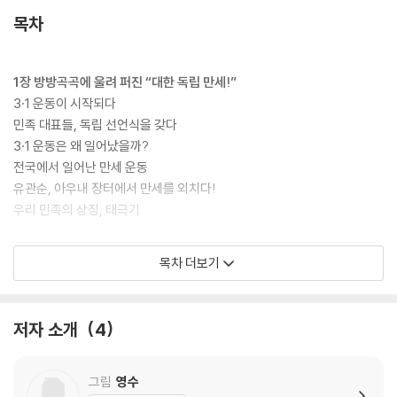
목차
1장 방방곡곡에 울려 퍼진 “대한 독립 만세!”
3·1 운동이 시작되다
민족 대표들, 독립 선언식을 갖다
3·1 운동은 왜 일어났을까?
전국에서 일어난 만세 운동
유관순, 아우내 장터에서 만세를 외치다!
우리 민족의 상징, 태극기
2장 대한민국 임시 정부와 독립운동가들의 활약
목차 더보기
대한민국 임시 정부가 세워지다!
신흥 무관 학교에서 독립군을 기르다
독립군, 봉오동과 청산리에서 큰 승리를 거두다
저자 소개
4
민족의 힘을 모아 나라를 되찾자!
광주의 학생들이 만세 운동을 펼치다
이봉창과 윤봉길, 일본을 놀라게 하다
그림
영수