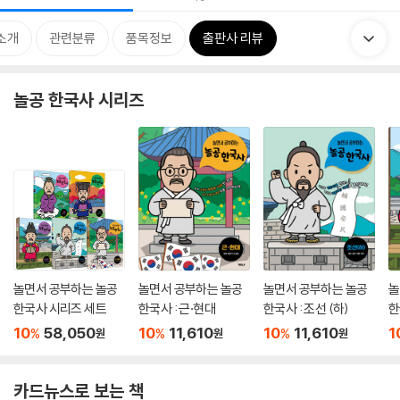
소개
관련분류
품목정보
출판사 리뷰
놀공 한국사 시리즈
놀면서 공부하는 놀공
놀면서 공부하는 놀공
놀면서 공부하는 놀공
놀
한국사 시리즈 세트
한국사 : 근·현대
한국사 : 조선 (하)
한
10
58,050
10
11,610
10
11,610
1
%
%
%
원
원
원
카드뉴스로 보는 책