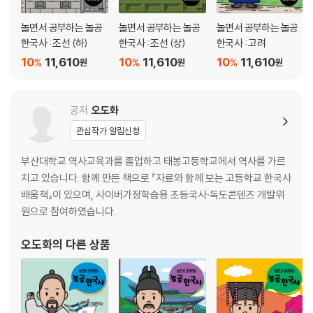
놀면서 공부하는 놀공
놀면서 공부하는 놀공
놀면서 공부하는 놀공
8장 경제 발전과 그 그림자
한국사 : 조선 (하)
한국사 : 조선 (상)
한국사 : 고려
서울에서 부산까지 고속도로가 뚫리다
10
11,610
10
11,610
10
11,610
%
%
%
원
원
원
수출만이 살 길이다!
우리도 한 번 잘살아 보세!
독일로 간 광부와 간호사들
공저
오도화
우리는 기계가 아니다!
나라가 경제 위기에 빠지다
관심작가 알림신청
부산대학교 역사교육과를 졸업하고 태봉고등학교에서 역사를 가르
9장 세계 속의 대한민국
치고 있습니다. 함께 만든 책으로 『자료와 함께 보는 고등학교 한국사
남과 북, 처음으로 마주하다
배움책』이 있으며, 사이버가정학습용 초등국사·독도콘텐츠 개발위
남과 북으로 갈라진 가족이 만나다
원으로 참여하였습니다.
남과 북이 동시에 유엔에 가입하다
김대중 대통령, 평양에 가다
오도화
의 다른 상품
스포츠로 하나가 되다
세계로 뻗어 나가는 한국 문화
부록