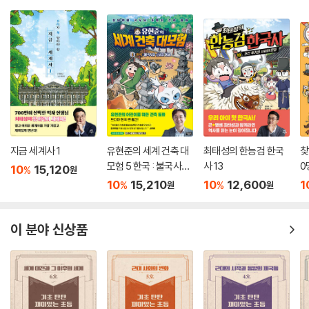
지금 세계사 1
유현준의 세계 건축 대
최태성의 한능검 한국
찾
모험 5 한국 : 불국사와
사 13
0
10
15,120
%
원
신비의 동굴
림
10
15,210
10
12,600
1
%
%
원
원
나
이 분야 신상품