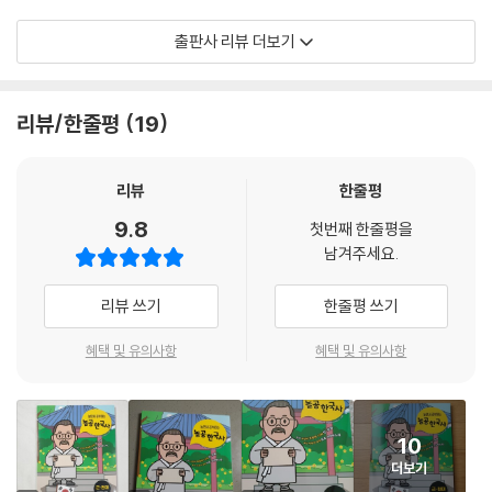
일제 강점기부터 오늘날까지 놀공프렌즈와 근·현대 역사 현장을 가다
출판사 리뷰 더보기
과거 근·현대 역사의 현장으로 들어간 따뜻한 문화유산 캐릭터 놀공프렌
즈. 놀공프렌즈는 일제 강점기부터 오늘날까지 역사의 현장 속에서 다양한
미션을 맞닥뜨리게 됩니다. 놀공프렌즈와 함께 숨은그림찾기, 다른 그림
리뷰/한줄평
19
찾기, 미로 찾기, 줄 긋기, 사다리 타기 등 다양한 활동을 해결해보세요. 활
동 후에는 한국사 실력이 높아질 뿐만 아니라 자신감과 성취감도 성장합니
다. 그럼 이제 놀공프렌즈와 함께하는 놀공 한국사 여행, 출발해 볼까요?
리뷰
한줄평
9.8
첫번째 한줄평을
남겨주세요.
놀공 한국사 시리즈 소개
역사를 처음 배우는 초등학생을 위한 한국사 시리즈입니다. 사랑스럽고 따
리뷰 쓰기
한줄평 쓰기
뜻한 문화유산 캐릭터 놀공프렌즈와 함께 꼭 알아야 할 한국사를 놀이 활
동을 통해 재미있게 배울 수 있게 기획되었습니다. 『놀면서 배우는 놀공 한
혜택 및 유의사항
혜택 및 유의사항
국사』는 총 5권으로 고대, 고려, 조선 초·중기, 조선 후기, 근·현대로 구성
되었습니다.
10
더보기
초등 사회 교과 연계, 미리 배우는 우리 아이 첫 한국사!