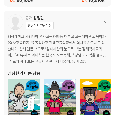
10
35,100
10
15,210
%
%
원
원
대한민국 정부가 세워지다
북한 정권이 들어서다
국경일과 태극기
공저
김정현
관심작가 알림신청
6장 민족의 비극, 6·25 전쟁
6·25 전쟁이 일어나다
경상대학교 사범대학 역사교육과와 동 대학교 교육대학원 교육학과
인천 상륙 작전이 성공하다
(역사교육전공)를 졸업하고 김해고등학교에서 역사를 가르치고 있
중국군이 쏟아져 내려오다
습니다. 함께 만든 책으로 『김해사람의 눈으로 보는 김해역사교과
수많은 사람이 목숨을 잃다
서』, 『40주제로 이해하는 한국사 사료독해』, 『경남의 기억을 걷다』 ,
『자료와 함께 보는 고등학교 한국사 배움책』 등이 있습니다.
7장 민주주의를 지키기 위한 노력
3·15 부정 선거가 일어나다
김정현
의 다른 상품
4·19 혁명으로 이승만 정권이 무너지다
5·16 군사 정변으로 군사 정권이 들어서다
박정희 정부의 독재에 맞서다
전두환이 권력을 빼앗다
광주 민주화 운동이 일어나다
6월 민주 항쟁이 일어나다
전 세계가 놀란 평화로운 촛불 시위