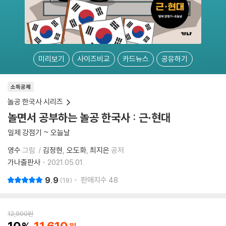
미리보기
사이즈비교
카드뉴스
공유하기
소득공제
놀공 한국사 시리즈
놀면서 공부하는 놀공 한국사 : 근·현대
일제 강점기 ~ 오늘날
영수
그림
김정현
오도화
최지은
공저
가나출판사
2021.05.01.
9.9
판매지수
48
19
12,900
원