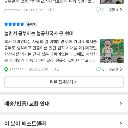
핵심 용어와 사건이 술술 외워져!
공부할수 있는 책이예요.시대적흐름에 따라 5권으로 나
다양한 활동으로 한국사 실력이 쑥쑥!
눠져있는데지금 제가 본건 근현대사, 일제 강점기~오늘
j******4
2021.06.02.
신고
0
댓글
0
날예요다른 시리즈도 하나씩 구매해보려구요아이들이 즐
핵심 내용을 짧게 설명하여 이해가 술술!
겁게 볼수 있게 만화 캐릭터의 친구들이 길잡이가
종이책
놀면서 공부하는 놀공한국사 근.현대
역사 재미있다는 사람의 말 이책이면 이해 가네요.역사를
공부로 생각하고 인물이름 했던 업적 시대을 외워야했던
학창시절 역사는 진짜 싫은 과목이였는데 그때도 이책처
럼 재미있게 나왔더라면 달라 졌을것 같아요.^^고대.고
려.조선상.조선하.근.현대5권으로 되어 있는데 아이들 한
s******r
2021.05.30.
신고
0
댓글
0
권으로 끝낼것 같진 안아요.5권 모두 보고 싶다 할것 같습
니다. 근.현대사 까지 나와서 더 좋아요.옛날
리뷰 전체보기
배송/반품/교환 안내
이 분야 베스트셀러