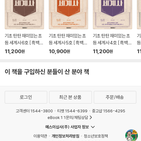
기초 탄탄 재미있는 초
기초 탄탄 재미있는 초
기초 탄탄 재미있는 초
기
등 세계사 6호 [ 흑백판
등 세계사 5호 [ 흑백판
등 세계사 4호 [ 흑백판
등
]
]
]
]
11,200
10,900
11,200
1
원
원
원
이 책을 구입하신 분들이 산 분야 책
로그인
최근 본 상품
주문/배송
고객센터 1544-3800
티켓 1544-6399
중고샵 1566-4295
eBook 1:1문의/채팅상담
예스이십사(주) 사업자 정보
이용약관
개인정보처리방침
청소년보호정책