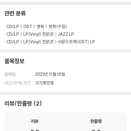
2) LP는 잦은 배송 과정에서 재킷에 손상이 발생할 가능성이 높고 재판매
가 어려우므로 신중한 구매를 부탁드립니다.
관련 분류
CD/LP
OST
영화
영화(수입)
CD/LP
LP(Vinyl) 전문관
JAZZ LP
CD/LP
LP(Vinyl) 전문관
사운드트랙(OST) LP
품목정보
발매일
2021년 11월 10일
시간/무게/크기
크기확인중
리뷰/한줄평
2
리뷰
한줄평