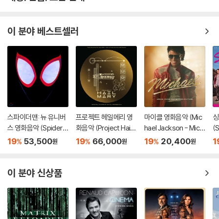
이 분야 베스트셀러
스파이더맨: 뉴 유니버
프로젝트 헤일메리 영
마이클 영화음악 (Mic
싱
스 영화음악 (Spider-
화음악 (Project Hail
hael Jackson - Mich
(S
Man: Into The Spide
Mary - Original Soun
ael OST: Songs Fro
n
19
53,500
19
66,000
19
20,400
1
%
%
%
원
원
원
r-Verse OST) [LP]
dtrack)
m the Motion Pictur
e)
이 분야 신상품