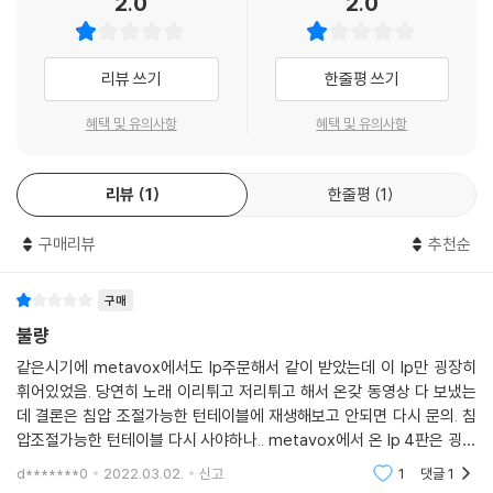
2.0
2.0
리뷰 쓰기
한줄평 쓰기
혜택 및 유의사항
혜택 및 유의사항
리뷰
1
한줄평
1
구매리뷰
추천순
구매
불량
같은시기에 metavox에서도 lp주문해서 같이 받았는데 이 lp만 굉장히
휘어있었음. 당연히 노래 이리튀고 저리튀고 해서 온갖 동영상 다 보냈는
데 결론은 침압 조절가능한 턴테이블에 재생해보고 안되면 다시 문의. 침
압조절가능한 턴테이블 다시 사야하나.. metavox에서 온 lp 4판은 굉장
히 깨끗한 걸로 왔어요. 사실 yes24가 lp전문은 아니니까 구매하실 분들
d*******0
2022.03.02.
신고
1
댓글
1
은 다른 전문 사이트에서 사