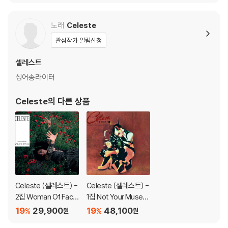
3) 디스크에 미세한 잔 흠집이 남아있거나 인쇄 면이 깨끗하지 않은 경우
가 있으며, 이는 상품의 불량이 아닙니다. 단, 재생에 이상이 있는 경우에는
노래
Celeste
불량으로 인한 반품/교환이 가능합니다
관심작가 알림신청
※ 컬러 디스크
셀레스트
아래에 해당하는 경우는 불량이 아니므로 개봉 후 반품/교환이 불가합니
싱어송라이터
다.
1) 컬러 디스크는 웹 이미지와 실제 색상이 차이가 날 수 있습니다.
Celeste
의 다른 상품
2) 컬러 디스크의 특성상 제작 공정시 앨범마다 색상 차이가 나는 경우도
있습니다.
3) 컬러 디스크는 제작 과정에서 다른 색상 염료가 섞여 얼룩과 번짐, 반점
등이 발생할 수 있습니다.
※ 반품/교환 안내
1) 불량으로 인한 반품/교환 요청 시에는 불량 확인을 위해 개봉 시의 동영
Celeste (셀레스트) -
Celeste (셀레스트) -
상을 요청할 수 있으며, 동영상이 없는 경우 반품/교환이 제한될 수 있습니
2집 Woman Of Face
1집 Not Your Muse
다.
s
[LP]
19
29,900
19
48,100
%
%
원
원
관련 사진과 동영상 및 재생 기기 모델명을 첨부하여 첨부하여 고객센터에
문의 바랍니다.