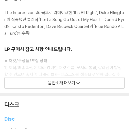
The Impressions의 곡으로 리메이크한 'It's All Right', Duke Ellingto
n이 작곡했던 클래식 'I Let a Song Go Out of My Heart', Donald Byr
d의 'Cristo Redentor', Dave Brubeck Quartet의 'Blue Rondo A L
a Turk'등 수록!
LP 구매시 참고 사항 안내드립니다.
※ 재킷/구성품/포장 상태
1) 제작/배송 과정에 따라 경미한 재킷 주름, 모서리 눌림, 갈라짐이 발생
할 수 있으며 속지(이너 슬리브)는 디스크와의 접촉으로 인해 갈라질 수
있습니다.
음반소개 더보기
외관상 불량 확인되는 상품을 개봉 시엔 반품/교환 처리 불가합니다.
2) 디스크 라벨은 공정상 매끄럽게 부착되지 않을 수도 있으며 겉포장 비
닐은 품질보증대상이 아닙니다.
디스크
3) 일본 제작 LP는 대부분 겉비닐이 밀봉되어 있지 않습니다.
4) 디지털 다운로드 코드는 본사에서 공지 없이 증정 종료될 수 있습니다.
Disc