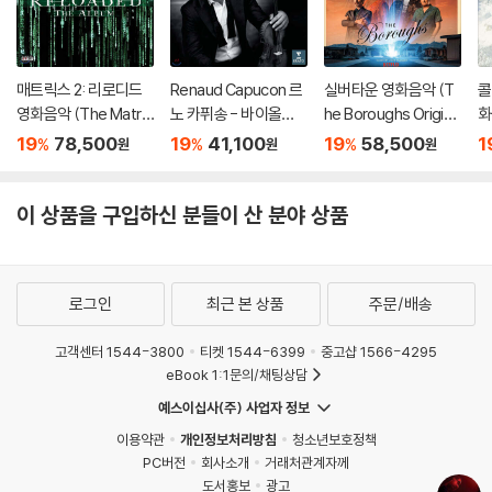
매트릭스 2: 리로디드
Renaud Capucon 르
실버타운 영화음악 (T
콜
영화음악 (The Matri
노 카퓌송 - 바이올린
he Boroughs Origina
화
x: Reloaded OST)
으로 연주한 영화음악
l Score From the Ne
h
19
78,500
19
41,100
19
58,500
1
%
%
%
원
원
원
[3LP]
(Cinema) [UHQCD]
tflix Series) [옐로우
색
마블 컬러 LP]
이 상품을 구입하신 분들이 산 분야 상품
로그인
최근 본 상품
주문/배송
고객센터 1544-3800
티켓 1544-6399
중고샵 1566-4295
eBook 1:1문의/채팅상담
예스이십사(주) 사업자 정보
이용약관
개인정보처리방침
청소년보호정책
PC버전
회사소개
거래처관계자께
도서홍보
광고