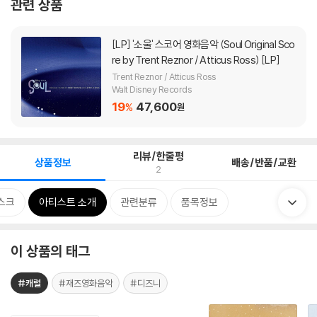
관련 상품
[LP]
'소울' 스코어 영화음악 (Soul Original Sco
re by Trent Reznor / Atticus Ross) [LP]
Trent Reznor / Atticus Ross
Walt Disney Records
19
47,600
%
원
리뷰/한줄평
상품정보
배송/반품/교환
2
스크
아티스트 소개
관련분류
품목정보
이 상품의 태그
#캐럴
#재즈영화음악
#디즈니