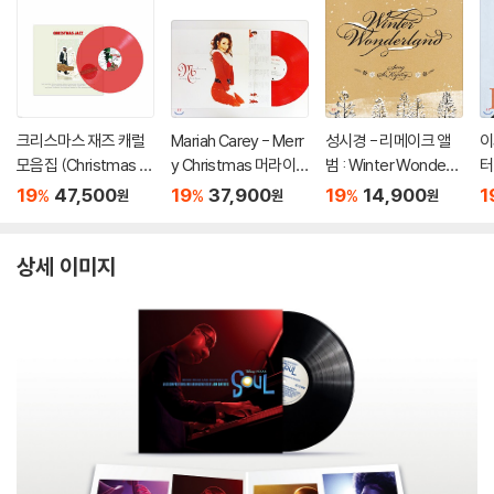
크리스마스 재즈 캐럴
Mariah Carey - Merr
성시경 - 리메이크 앨
이
모음집 (Christmas Ja
y Christmas 머라이
범 : Winter Wonderla
터
zz) [투명 레드 컬러 L
어 캐리 크리스마스 앨
nd
e
19
47,500
19
37,900
19
14,900
1
%
%
%
원
원
원
P]
범 [레드 컬러 LP]
di
상세 이미지