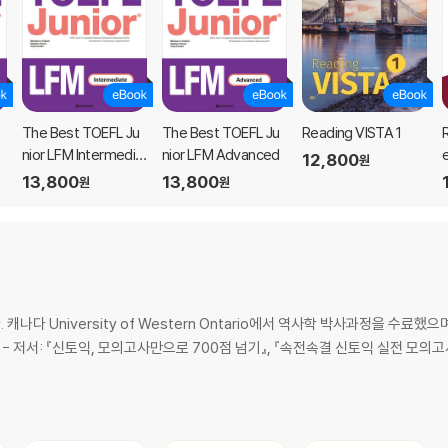
The Best TOEFL Ju
The Best TOEFL Ju
Reading VISTA 1
R
nior LFM Intermedia
nior LFM Advanced
12,800
원
te
13,800
13,800
원
원
University of Western Ontario에서 역사학 박사과정을 수료했으며, 캐나
수료했다. - 저서: 『신토익, 모의고사만으로 700점 넘기』, 『속전속결 신토익 실전 모의