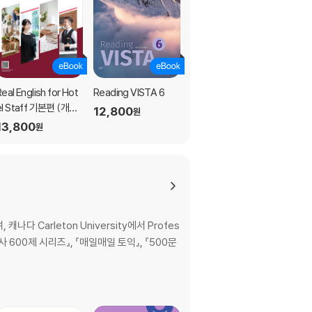
eal English for Hot
Reading VISTA 6
Reading VISTA 5
el Staff 기본편 (개정
12,800
12,800
원
원
판)
13,800
원
다 Carleton University에서 Profes
고사 600제 시리즈』, 『매일매일 토익』, 『500문