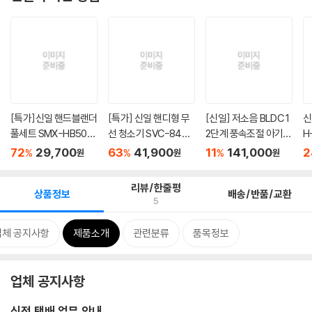
[특가]신일 핸드블랜더
[특가] 신일 핸디형 무
[신일] 저소음 BLDC 1
신
풀세트 SMX-HB505
선 청소기 SVC-840
2단계 풍속조절 아기방
H
WK
WK
추...
량 
72
29,700
63
41,900
11
141,000
2
%
%
%
원
원
원
리뷰/한줄평
상품정보
배송/반품/교환
5
업체 공지사항
제품소개
관련분류
품목정보
업체 공지사항
신정 택배 업무 안내