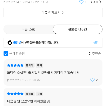
b*******4
2024.12.22.
신고
0
댓글
0
리뷰 전체보기
리뷰
58
한줄평
152
클린봇
이 부적절한 글을 감지 중입니다.
설정
구매한줄평
추천순
종이책
구매
드디어 소설판! 출시일만 오매불망 기다리구 있습니당
j*******3
2021.05.07.
2
종이책
구매
다음권 안 샀었으면 아쉬웠을 것.