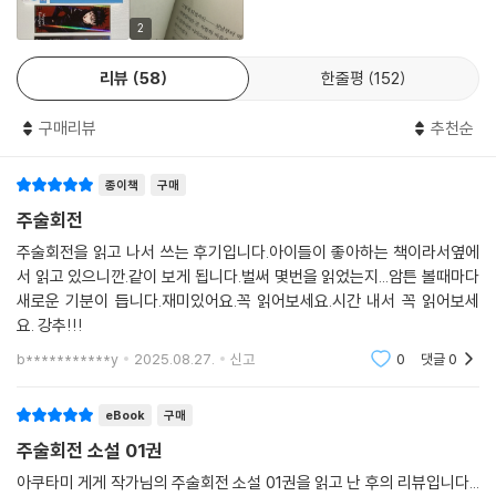
2
리뷰
58
한줄평
152
구매리뷰
추천순
종이책
구매
주술회전
주술회전을 읽고 나서 쓰는 후기입니다.아이들이 좋아하는 책이라서옆에
서 읽고 있으니깐.같이 보게 됩니다.벌써 몇번을 읽었는지...암튼 볼때마다
새로운 기분이 듭니다.재미있어요.꼭 읽어보세요.시간 내서 꼭 읽어보세
요. 강추!!!
b***********y
2025.08.27.
신고
0
댓글
0
eBook
구매
주술회전 소설 01권
아쿠타미 게게 작가님의 주술회전 소설 01권을 읽고 난 후의 리뷰입니다...