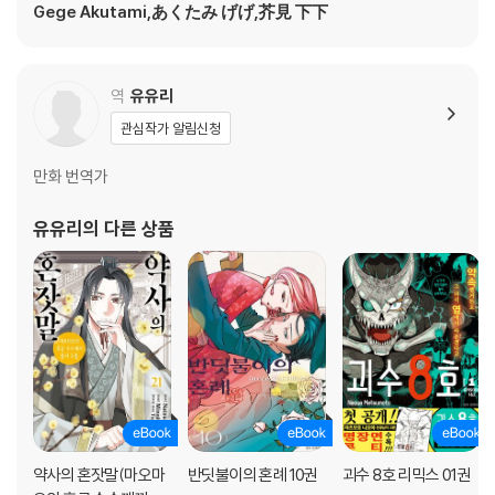
Gege Akutami,あくたみ げげ,芥見 下下
역
유유리
관심작가 알림신청
만화 번역가
유유리
의 다른 상품
약사의 혼잣말(마오마
반딧불이의 혼례 10권
괴수 8호 리믹스 01권