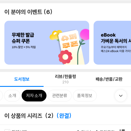
이 분야의 이벤트
6
리뷰/한줄평
도서정보
배송/반품/교환
210
소개
저자 소개
관련분류
품목정보
이 상품의 시리즈
2
완결