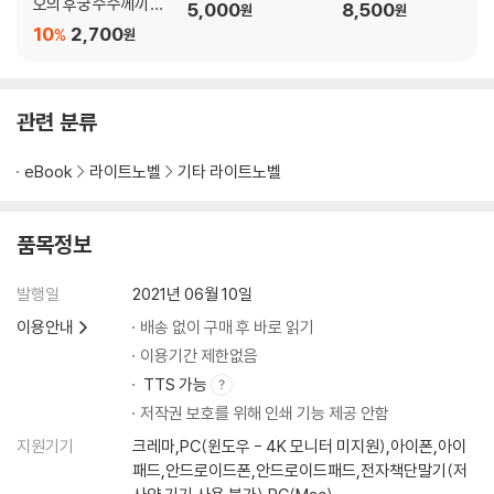
오의 후궁 수수께끼 풀
5,000
8,500
원
원
이수첩) 21권
10
2,700
%
원
관련 분류
eBook
라이트노벨
기타 라이트노벨
품목정보
발행일
2021년 06월 10일
이용안내
배송 없이 구매 후 바로 읽기
이용기간 제한없음
TTS 가능
저작권 보호를 위해 인쇄 기능 제공 안함
지원기기
크레마,PC(윈도우 - 4K 모니터 미지원),아이폰,아이
패드,안드로이드폰,안드로이드패드,전자책단말기(저