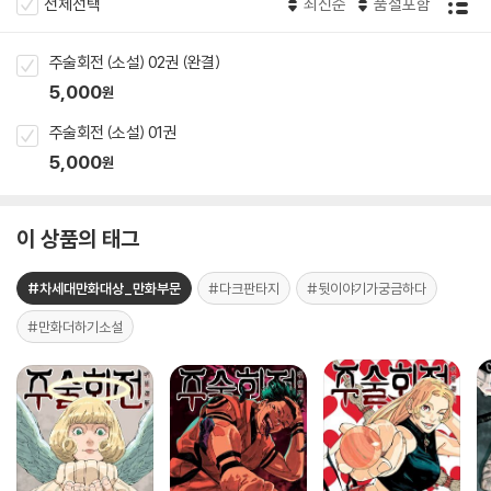
전체선택
최신순
품절포함
주술회전 (소설) 02권 (완결)
5,000
원
주술회전 (소설) 01권
5,000
원
이 상품의 태그
#차세대만화대상_만화부문
#다크판타지
#뒷이야기가궁금하다
#만화더하기소설