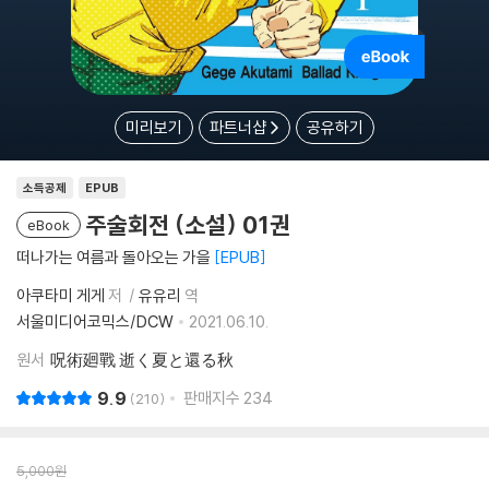
미리보기
파트너샵
공유하기
소득공제
EPUB
주술회전 (소설) 01권
eBook
떠나가는 여름과 돌아오는 가을
EPUB
아쿠타미 게게
저
유유리
역
서울미디어코믹스/DCW
2021.06.10.
원서
呪術廻戰 逝く夏と還る秋
9.9
판매지수
234
210
5,000
원