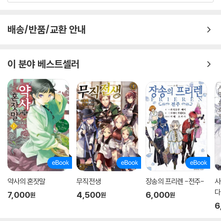
배송/반품/교환 안내
이 분야 베스트셀러
약사의 혼잣말
무직전생
장송의 프리렌 -전주-
사
다
7,000
4,500
6,000
원
원
원
6