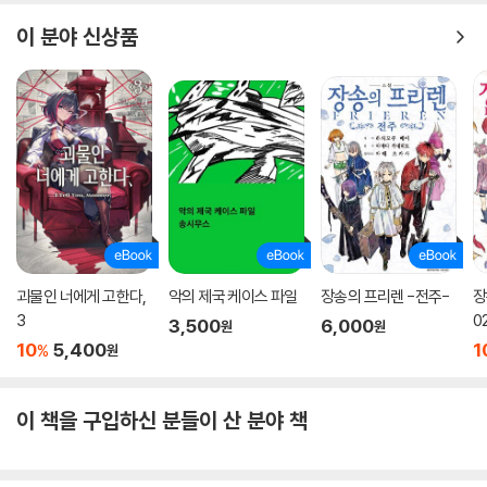
이 분야 신상품
괴물인 너에게 고한다,
악의 제국 케이스 파일
장송의 프리렌 -전주-
장
3
0
3,500
6,000
원
원
10
5,400
1
%
원
이 책을 구입하신 분들이 산 분야 책