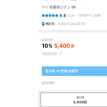
원서
名探偵コナン 99
9.8
판매지수
1,488
425
베스트
국내도서 top20 1주
6,000
원
10
5,400
YES포인트
앱 다운 시 1천원 상품권
결제혜택
종이책
5,400
원