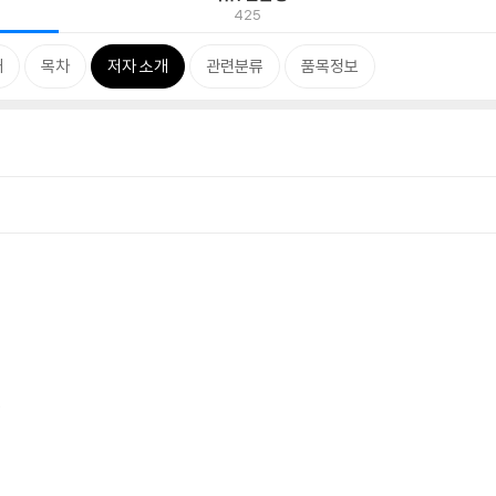
425
개
목차
저자 소개
관련분류
품목정보
5