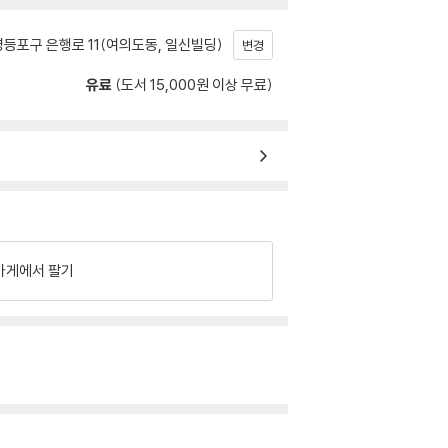
등포구 은행로 11(여의도동, 일신빌딩)
변경
유료
(도서 15,000원 이상 무료)
가게에서 팔기