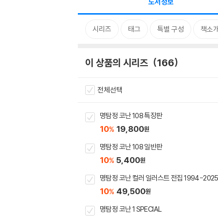
도서정보
시리즈
태그
특별 구성
책소
이 상품의 시리즈
166
전체선택
명탐정 코난 108 특장판
10
19,800
%
원
명탐정 코난 108 일반판
10
5,400
%
원
명탐정 코난 컬러 일러스트 전집 1994-202
10
49,500
%
원
명탐정 코난 1 SPECIAL