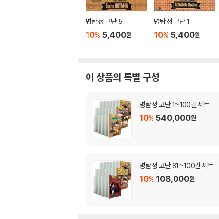
명탐정 코난 5
명탐정 코난 1
10
5,400
10
5,400
%
%
원
원
이 상품의 특별 구성
명탐정 코난 1~100권 세트
10
540,000
%
원
명탐정 코난 81~100권 세트
10
108,000
%
원