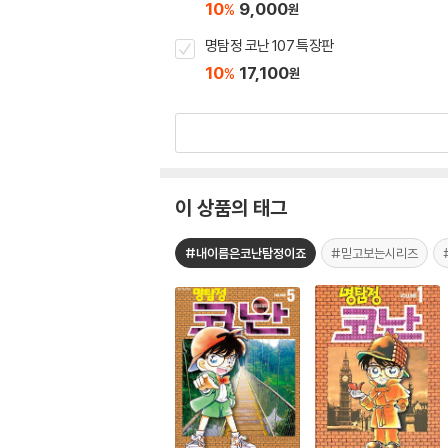
10
9,000
%
원
명탐정 코난 107 특장판
10
17,100
%
원
이 상품의 태그
#내이름은코난탐정이죠
#믿고보는시리즈