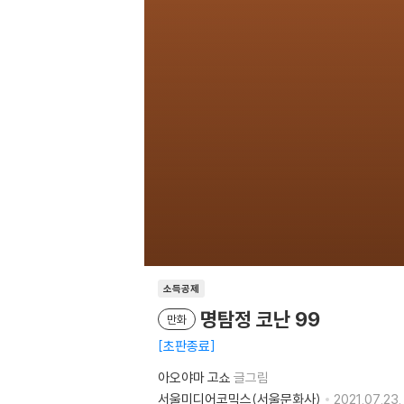
소득공제
명탐정 코난 99
만화
초판종료
아오야마 고쇼
글그림
서울미디어코믹스(서울문화사)
2021.07.23.