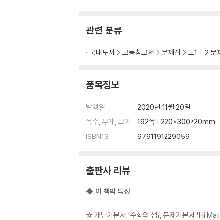
관련 분류
국내도서
고등참고서
문제집
고1ㆍ2 문
품목정보
발행일
2020년 11월 20일
쪽수, 무게, 크기
192쪽 | 220*300*20mm
ISBN13
9791191229059
출판사 리뷰
◆ 이 책의 특징
☆ 개념기본서 「수학의 샘」, 문제기본서 「Hi Ma