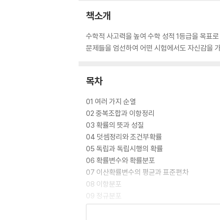
책소개
수학적 사고력을 높여 수학 성적 1등급을 목표로
문제들을 엄선하여 어떤 시험에서도 자신감을 가
목차
01 여러 가지 순열
02 중복조합과 이항정리
03 확률의 뜻과 성질
04 덧셈정리와 조건부확률
05 독립과 독립시행의 확률
06 확률변수와 확률분포
07 이산확률변수의 평균과 표준편차
08 이항분포
09 정규분포
10 표본평균의 분포
11 모평균의 추정