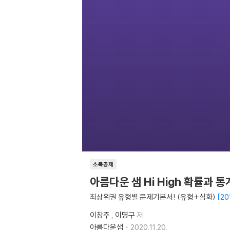
소득공제
아름다운 샘 Hi High 확률과 통
최상위권 유형별 문제기본서! (유형+심화)
2
이창주
,
이명구
저
아름다운샘
2020.11.20.