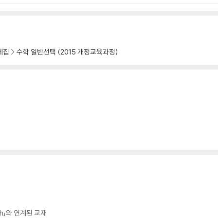
제집
수학 일반선택 (2015 개정교육과정)
th」와 연계된 교재