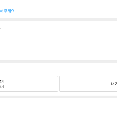
해 주세요.
.
팔기
내 
불가