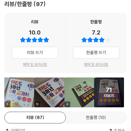
리뷰/한줄평
97
선정합니다. 마음이음에서 번역 출판한 『핀란드 수학 교과서』 는 핀란드
초등학교 2190개 중 1320곳에서 채택하여 수학 교과서로 사용하고 있습
니다. 최신 핀란드 국립교육과정을 반영하여 만든 이 교과서는 120년의 역
리뷰
한줄평
사를 가진 OTAVA출판사에서 20년 넘게 초등학교에서 수학 교육을 해 온
10.0
7.2
최고 전문가와 함께 만든 수학 교과서입니다. 사교육 없이 학교에서 배우
는 수학 교과서 하나만으로도 수학 개념을 깨치고, 수학적 사고력을 키울
수 있도록 만든 것이지요. 이웃한 나라 스웨덴에서도 이 교과서의 우수성
리뷰 쓰기
한줄평 쓰기
을 알고 번역 출판하여 교과서 시장을 선도하는 교재로 사용하고 있습니
다.
혜택 및 유의사항
혜택 및 유의사항
「핀란드 수학 교과서」 왜 특별할까?
-수학적 구조를 발견하고 이해하게 하여 수학 공식을 암기할 필요 없어요.
71
-수학적 이야기가 풍부한 그림으로 수학 학습에 영감을 불어넣어요.
더보기
-교구를 활용한 놀이 수학을 통해 수학 개념을 이해시켜요.
-수학과 연계하여 컴퓨팅 사고와 문제 해결력을 키워 줘요.
3
10
4
-연산, 서술형, 응용과 심화, 사고력 문제가 한 권에 모두 들어 있어요.
리뷰
87
한줄평
10
혼공 시대에 꼭 필요한 자기주도 수학 교과서!
구매리뷰
추천순