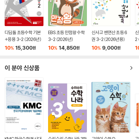
디딤돌 초등수학 기본
EBS 초등 만점왕 수학
신사고 쎈연산 초등 6
신
+응용 3-2 (2026년)
3-2 (2026년)
권 3-2 (2026년용)
2
10
15,300
10
14,850
10
9,000
1
%
%
%
원
원
원
이 분야 신상품
KMC 한국수학경시대
수리수리 수학나라 3학
고양이 수학 D
고