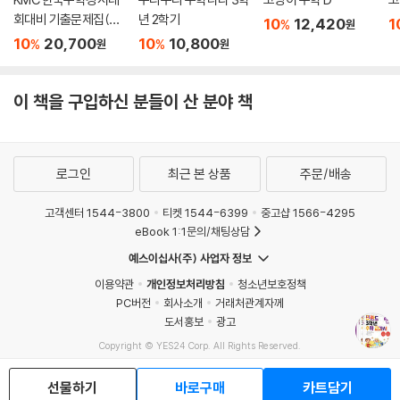
회대비 기출문제집(후
년 2학기
10
12,420
1
%
원
기) 초등 3 (2026년)
10
20,700
10
10,800
%
%
원
원
이 책을 구입하신 분들이 산 분야 책
로그인
최근 본 상품
주문/배송
고객센터 1544-3800
티켓 1544-6399
중고샵 1566-4295
eBook 1:1문의/채팅상담
예스이십사(주) 사업자 정보
이용약관
개인정보처리방침
청소년보호정책
PC버전
회사소개
거래처관계자께
도서홍보
광고
Copyright © YES24 Corp. All Rights Reserved.
MATOM3
선물하기
바로구매
카트담기