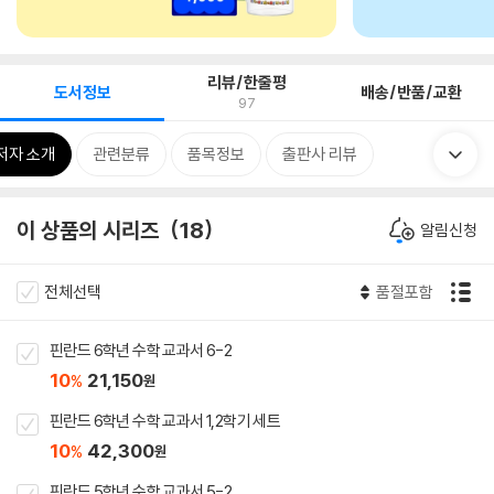
리뷰/한줄평
도서정보
배송/반품/교환
97
저자 소개
관련분류
품목정보
출판사 리뷰
이 상품의 시리즈
18
알림신청
전체선택
품절포함
핀란드 6학년 수학 교과서 6-2
10
21,150
%
원
핀란드 6학년 수학 교과서 1,2학기 세트
10
42,300
%
원
핀란드 5학년 수학 교과서 5-2