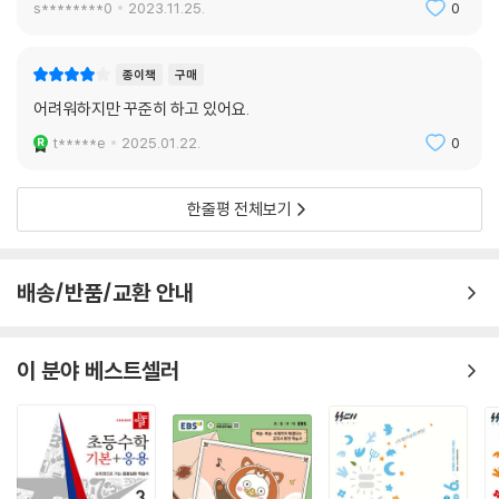
s********0
2023.11.25.
0
양한 형태의 문제를 풀면서 생각의 폭을 넓히고, 생각의 힘을 기르고, 수학
실력을 보다 안정적으로 만들 수 있습니다. 또한 놀이와 탐구로 학습하면
서 수학에 대한 흥미가 높아져 문제를 스스로 이해하고 터득하는 데 도움
종이책
구매
이 됩니다.
어려워하지만 꾸준히 하고 있어요.
-김재련(사월이네 공부방 원장)
t*****e
2025.01.22.
0
한줄평 전체보기
배송/반품/교환 안내
이 분야 베스트셀러