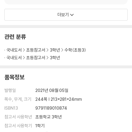
연습 문제
실력을 평가해 봐요!
더보기
단원 평가
도전! 심화 평가 1단계
도전! 심화 평가 2단계
관련 분류
도전! 심화 평가 3단계
단원 정리
국내도서
초등참고서
3학년
수학(초등3)
시각과 시간 복습
국내도서
초등참고서
3학년
세로셈 곱셈 복습
놀이 수학
품목정보
스파에서의 하루
랠리 경주
발행일
2021년 08월 05일
승객이 더 많은 배는?
쪽수, 무게, 크기
244쪽 | 213*281*24mm
저축을 해요
ISBN13
9791189010874
참고서 사용학년
초등학교 3학년
탐구 과제
나만의 놀이 만들기
참고서 사용학기
1학기
사진 퀴즈