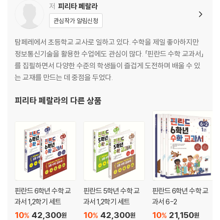
저
피리타 페랄라
1. 시계 읽기(정각에서 반까지)
관심작가 알림신청
2. 시계 읽기(반에서 정각까지)
3. 하루의 시간-오전
탐페레에서 초등학교 교사로 일하고 있다. 수학을 제일 좋아하지만
4. 하루의 시간-오후
정보통신기술을 활용한 수업에도 관심이 많다. 「핀란드 수학 교과서」
연습 문제
를 집필하면서 다양한 수준의 학생들이 즐겁게 도전하며 배울 수 있
5. 시간 계산
는 교재를 만드는 데 중점을 두었다.
실력을 평가해 봐요!
단원 평가
피리타 페랄라
의 다른 상품
도전! 심화 평가 1단계
도전! 심화 평가 2단계
도전! 심화 평가 3단계
단원 정리
6. 세로셈으로 곱셈하기
7. 곱셈으로 돈 계산하기
핀란드 6학년 수학 교
핀란드 5학년 수학 교
핀란드 6학년 수학 교
8. 받아 올림이 한 번 있는 곱셈하기
과서 1,2학기 세트
과서 1,2학기 세트
과서 6-2
연습 문제
10
42,300
10
42,300
10
21,150
%
%
%
9. 받아 올림이 두 번 있는 곱셈하기
원
원
원