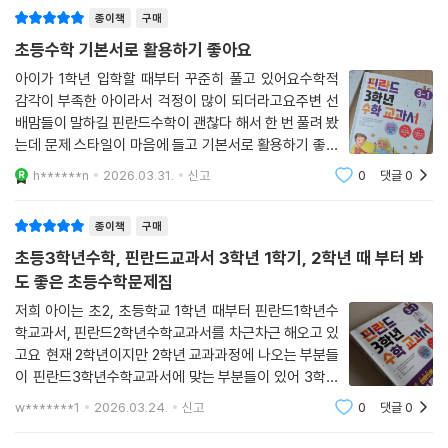
「핀란드 수학 교과서」 어떻게 공부할까?
종이책
구매
-우선 단원 시작에 학습 목표를 보여 주는 그림을 관찰하며 충분한 이야기
초등수학 기본서로 활용하기 좋아요
를 나눕니다. 수학적 이야기가 풍부한 학습 목표 그림은 딱딱하고 어렵다
아이가 1학년 입학할 때부터 꾸준히 풀고 있어요수학적
는 수학에 대한 선입견을 없애 주어 수학 학습에 대한 흥미를 키워 줍니다.
감각이 부족한 아이라서 걱정이 많이 되더라고요주변 선
배맘들이 말하길 핀란드수학이 괜찮다 해서 한 번 풀려 봤
-기본 문제와 연습 문제는 해당 단원의 연산 능력을 키워 주는 문제들로 구
는데 문제 스타일이 마음에 들고 기본서로 활용하기 좋아
성되어 있습니다. 가볍게 준비 운동을 하듯 기본 문제를 풀며 본격적인 수
서 계속 풀고 있는 문제집이에요 :)먼저, 제가 마음에 들었
h******n
2026.03.31.
신고
0
댓글
0
학 학습에 들어갈 준비를 합니다.
던 점은 문제 유형이 다양하다는 점이었어요. 연산 문제만
-실력을 키워요!에는 기본 문제와 연계된 응용 문제가 실려 있어 개념을
주루룩 나오는 드릴형 연산 문제집은 아이
종이책
구매
확실하게 다질 수 있습니다.
-평가 문제를 풀며 개념과 원리를 잘 이해했는지 스스로 점검해 볼 수 있습
초등3학년수학, 핀란드교과서 3학년 1학기, 2학년 때 부터 봐
니다. 또한 난이도가 있는 심화 문제에 도전하며 성취감을 느낄 수 있게 했
도 좋은 초등수학문제집
습니다.
저희 아이는 초2, 초등학교 1학년 때부터 핀란드1학년수
-부모님 또는 친구와 함께 놀이 수학을 하며 수학 개념을 익히고, 수학에
학교과서, 핀란드2학년수학교과서를 차근차근 해오고 있
대한 흥미를 키울 수 있습니다. 책에 포함된 놀이 카드와 활동지를 이용하
고요 현재 2학년이지만 2학년 교과과정에 나오는 부분들
여 즐겁게 수학 놀이를 함으로써 개념을 실체화하여 더욱 쉽게 수학 실력
이 핀란드3학년수학교과서에 맞는 부분들이 있어 3학년
을 키울 수 있습니다. 또한 탐구 과제는 스스로 탐구하고 조사하며 수학 개
1학기 과정을 선택하게 되었어요 핀란드 초등학교 1,320
w*******1
2026.03.24.
신고
0
댓글
0
곳에서 사용하는 핀란드에서 가장 많이 보이는 1등 수학
념을 내 것으로 만들 수 있습니다.
교과서라는 멘트에 처음에는 호기심을 갖고 시작했
-정답과 해설에는 문제에 대한 해설뿐 아니라 아이의 수학 학습에 도움을