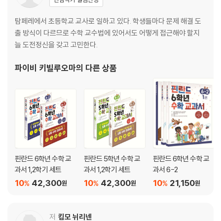
도전! 심화 평가 1단계
도전! 심화 평가 2단계
탐페레에서 초등학교 교사로 일하고 있다. 학생들마다 문제 해결 도
도전! 심화 평가 3단계
출 방식이 다르므로 수학 교수법에 있어서도 어떻게 접근해야 할지
단원 정리
늘 도전정신을 갖고 고민한다.
12. 덧셈과 곱셈의 관계
파이비 키빌루오마
의 다른 상품
13. 5단과 10단
14. 2단과 4단
15. 3단
연습 문제
16. 4단과 8단
17. 6단
도전! 심화 평가 1단계
핀란드 6학년 수학 교
핀란드 5학년 수학 교
핀란드 6학년 수학 교
도전! 심화 평가 2단계
과서 1,2학기 세트
과서 1,2학기 세트
과서 6-2
도전! 심화 평가 3단계
10
42,300
10
42,300
10
21,150
%
%
%
원
원
원
18. 9단
연습 문제
저
킴모 뉘리넨
19. 7단