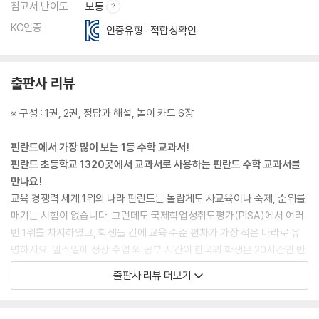
참고서 난이도
보통
곱셈 랩 만들기
KC인증
인증유형 : 적합성확인
가게 놀이
로봇 프로그래밍
출판사 리뷰
※ 구성 : 1권, 2권, 정답과 해설, 놀이 카드 6장
핀란드에서 가장 많이 보는 1등 수학 교과서!
핀란드 초등학교 1320곳에서 교과서로 사용하는 핀란드 수학 교과서를
만나요!
교육 경쟁력 세계 1위의 나라 핀란드는 놀랍게도 사교육이나 숙제, 순위를
매기는 시험이 없습니다. 그런데도 국제학업성취도평가(PISA)에서 여러
번 1위를 차지하였고, 학생들 간에 교육 수준 편차가 가장 적은 나라로 유
명하지요. 일주일에 정상 수업 외 공부 시간이 한국의 학생은 20시간인 반
면 핀란드는 7시간밖에 안 된다고 합니다. 그럼에도 학업 흥미도는 물론
출판사 리뷰 더보기
세계 상위권의 실력까지 놓치지 않고 두 마리 토끼를 잡을 수 있는 비결은
뭘까요?
핀란드는 국정 교과서가 아닌 자율 발행제로 학교마다 교과서를 자유롭게