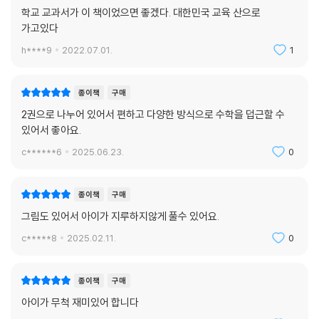
을 즐겁게 공부하게 될 것이라 생각하여 감히 추천하는 바입니다.
학교 교과서가 이 책이었으면 좋겠다. 대한민국 교육 산으로
-하동우(민족사관고등학교 수학 교사)
가고있다
h****9
2022.07.01.
1
『핀란드 수학 교과서』를 통해 흥미와 호기심을 유지하며 수학 개념을 스스
로 즐겁게 내재화하고, 이를 창의적으로 적용하고 활용하는 수학 학습 태
도와 습관이 형성된다면 학생들이 수학에 쏟는 노력과 시간이 높은 수준의
종이책
구매
창의적 문제 해결력이라는 성취로 이어질 것입니다.
2권으로 나누어 있어서 편하고 다양한 방식으로 수학을 덥근할 수
-손재호(KAGE영재교육학술원 동탄본원장)
있어서 좋아요.
c******6
2025.06.23.
0
수학은 언어, 그림, 색깔, 그래프, 방정식 등으로 다양하게 표현하는 의사
소통의 한 형태입니다. 이들 사이의 관계를 파악하면서 수학적 사고력도
높아지는데, 안타깝게도 우리나라 교육 환경에서는 수학이 의사소통임을
종이책
구매
인지하기 어렵습니다. 수학 교육 과정이 수직적으로 배열되어 있기 때문입
그림도 있어서 아이가 지루하지않게 풀수 있어요.
니다. 그런데 『핀란드 수학 교과서』는 배운 개념이 거미줄처럼 수평으로
c*****8
2025.02.11.
0
확장, 반복되고, 아이들은 넓고 깊게 스며들 듯이 개념을 이해할 수 있습니
다.
-정유숙(쑥샘TV 운영자)
종이책
구매
아이가 무척 재미있어 합니다
『핀란드 수학 교과서』를 보는 순간 다양한 문제들을 보고 놀랐습니다. 다