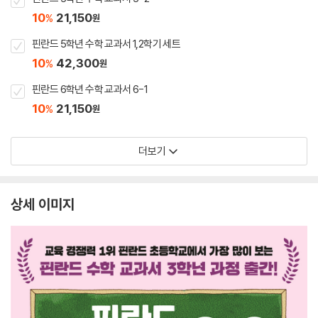
10
21,150
%
원
핀란드 5학년 수학 교과서 1,2학기 세트
10
42,300
%
원
핀란드 6학년 수학 교과서 6-1
10
21,150
%
원
더보기
상세 이미지