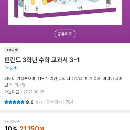
공유하기
소득공제
핀란드 3학년 수학 교과서 3-1
전3권
파이비 키빌루오마
킴모 뉘리넨
피리타 페랄라
페카 록카
마리아 살미
넨
저
외 4명
마음이음
2021.08.05.
9.6
판매지수
1,764
97
23,500
원
10
21,150