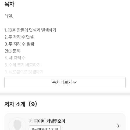
목차
『1권』
1. 10을 만들어 덧셈과 뺄셈하기
2. 두 자리 수 덧셈
3. 두 자리 수 뺄셈
연습 문제
4. 세 자리 수
5. 수의 크기 비교하기
6. 세로셈으로 덧셈하기
7. 세로셈에서 받아 올림하기
목차 더보기
8. 세로셈으로 뺄셈하기
9. 세로셈에서 받아 내림하기
10. 0이 있을 때 받아 내림하기
저자 소개
9
연습 문제
11. 세 수의 계산
실력을 평가해 봐요!
저
파이비 키빌루오마
단원 평가
관심작가 알림신청