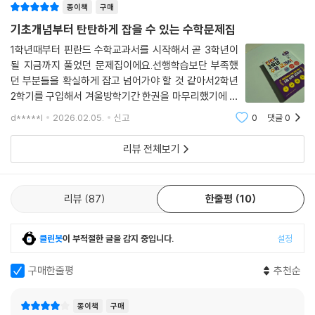
종이책
구매
주는 부모님 가이드가 함께 실려 있습니다. 수학 머리를 자극하는 다양한
기초개념부터 탄탄하게 잡을 수 있는 수학문제집
질문들, 집에서 쉽게 구할 수 있는 재료들로 함께할 수 있는 수학 놀이들이
소개되어 있습니다.
1학년때부터 핀란드 수학교과서를 시작해서 곧 3학년이
될 지금까지 풀었던 문제집이에요.선행학습보단 부족했
던 부분들을 확실하게 잡고 넘어가야 할 것 같아서2학년
■ 추천의 글
2학기를 구입해서 겨울방학기간 한권을 마무리했기에 이
제는 3학년으로넘어가도 될 것 같아 이번에 3학년 1학기
공부에 대한 스트레스 없이도 국제학업성취도평가에서 높은 성과를 내는
d*****l
2026.02.05.
신고
0
댓글
0
를 구입했답니다.수학을 단계적으로 이해할 수 있도록 교
핀란드의 교육 제도는 그동안 국제 사회에서 큰 주목을 받아 왔습니다. 이
육하고 있는 핀란드의 교육방식으로만들어진 교재
리뷰 전체보기
번에 출간되어 국내에 소개되는 『핀란드 수학 교과서』는 스스로 공부하는
학생을 위한 최적의 학습서입니다. 다양한 실생활 소재와 풍부한 삽화, 배
운 내용을 반복하여 충분히 익힐 수 있도록 구성되어 학생이 흥미를 갖고
리뷰
87
한줄평
10
스스로 탐구하며 수학에 대한 재미를 느낄 수 있을 것으로 기대합니다.
-전국수학교사모임
클린봇
이 부적절한 글을 감지 중입니다.
설정
핀란드의 수학 교육은 다양한 수학적 활동을 통하여 수학 개념을 자연스럽
게 깨닫게 하고, 논리적 사고를 유도하는 문제들로 학생들이 수학에 흥미
구매한줄평
추천순
를 갖도록 하는 데 성공했습니다. 이러한 자기 주도적인 수학 교과서가 우
리나라에 번역되어 출판하게 된 것을 두 팔 벌려 환영하며, 학생들이 수학
종이책
구매