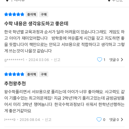
놀이 수학, 탐구 과제 등 사고력을 키우는 다양한 문제로 수학 사고력을 키
워요!
종이책
구매
코로나19로 등교 수업이 제대로 이루어지지 않고 온라인 수업으로 대체되
면서 학습 격차에 대한 우려가 커지고 있습니다. 학원 주도로 공부했던 아
수학 내용은 생각유도하고 좋은데
이들은 혼자 공부하는 방법을 몰라 학습 의욕이 떨어지고, 집에 있는 시간
한국 학년별 교육과정과 순서가 달라 어려움이 있습니다그래도 게임도 하
이 길어진 만큼 혼자서도 즐겁게 공부하며 실력을 기를 수 있는 교재가 꼭
고 아이가 재미있어합니다 방학중에 여유롭게 시간을 갖고 지도하면 좋
필요하게 되었습니다. 결국 혼공을 못 하면 성적이 오를 수 없는 시대가 된
을 듯합니다이 책만으로는 안되고 서브용으로 적합하다고 생각하고 그렇
것입니다.
게 쓰는것이 나을것 같습니다
시중에 넘치는 수학 문제집들을 보면 빼곡한 문제로 숨이 막힐 지경입니
g********1
2024.03.06.
신고
1
댓글
0
다. 거기에 기본, 응용, 유형, 사고력, 심화 등 가짓수도 너무나 많습니다.
과연 많은 양의 교재를 푸는 게 수학 실력 향상의 필수 요건일까요?
종이책
구매
「핀란드 수학 교과서」는 수학 학습에 영감을 불어넣어 줄 풍부한 그림과 연
추천왕추천
산 실력을 키워 줄 기본 문제를 비롯해 응용, 심화 문제까지 한 권에 모두
담았습니다. 색칠하기, 선 긋기, 수수께끼 풀기, 그림값 구하기 등 재미있
왕수학풀리면서 서브용으로 풀리는데 아이가 너무 좋아해요. 사고력도 같
이 기를수있는 최고의문제집! 지금 2학년1학기 풀리고있는데 금방금방풀
는 놀이처럼 수학 문제를 구성하여 수학 흥미도를 높일 뿐 아니라 수학 사
어서 미리 3학년 쟁여놉니다. 한국수학과정보다 쉬워서 한학년선행하는
고력까지 키울 수 있습니다. 거기에 놀이 수학과 놀이 카드, 탐구 수학, 부
게 좋은거같아요
모님 가이드도 함께 있어 혼공 시대에 학습 격차를 좁힐 가정 학습용으로
좋습니다.
l****9
2026.08.04.
신고
0
댓글
0