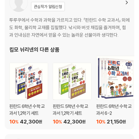
관심작가 알림신청
20. 곱셈의 교환법칙
실력을 평가해 봐요!
투루쿠에서 수학과 과학을 가르치고 있다. 「핀란드 수학 교과서」 외에
단원 평가
도 화학, 물리학 교재를 집필했다. 낚시와 버섯 채집을 즐겨하며, 힘
도전! 심화 평가 1단계
과 인내심은 자연에서 얻을 수 있는 놀라운 선물이라 생각한다.
도전! 심화 평가 2단계
도전! 심화 평가 3단계
킴모 뉘리넨
의 다른 상품
단원 정리
덧셈과 뺄셈 복습
곱셈 복습
놀이 수학
덧셈과 뺄셈 놀이
가장 큰 수를 찾아라
크거나 작거나 같거나
핀란드 6학년 수학 교
핀란드 5학년 수학 교
핀란드 6학년 수학 교
아이스하키 경기
과서 1,2학기 세트
과서 1,2학기 세트
과서 6-2
팀 편성 놀이
10
42,300
10
42,300
10
21,150
%
%
%
원
원
원
『2권』