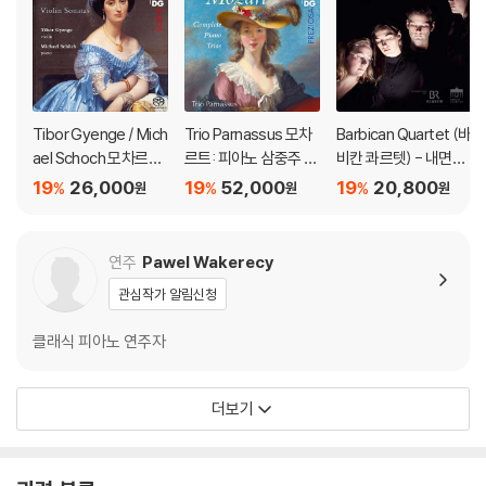
Tibor Gyenge / Mich
Trio Parnassus 모차
Barbican Quartet (바
ael Schoch 모차르트:
르트: 피아노 삼중주 전
비칸 콰르텟) - 내면의
바이올린 소나타집 (M
곡 (Mozart: Comple
빛 (Lux Intus)
19
26,000
19
52,000
19
20,800
%
%
%
원
원
원
ozart: Violin Sonata
te Piano Trios)
s) [SACD Hybrid]
연주
Pawel Wakerecy
관심작가 알림신청
클래식 피아노 연주자
더보기