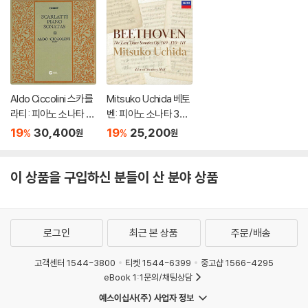
Aldo Ciccolini 스카를
Mitsuko Uchida 베토
라티: 피아노 소나타 (S
벤: 피아노 소나타 30-
carlatti: Piano Sonat
32번 (Beethoven: Pi
19
30,400
19
25,200
%
%
원
원
a Collection) [HQC
ano Sonatas Opp 10
D]
9 110 & 111)
이 상품을 구입하신 분들이 산 분야 상품
로그인
최근 본 상품
주문/배송
고객센터 1544-3800
티켓 1544-6399
중고샵 1566-4295
eBook 1:1문의/채팅상담
예스이십사(주) 사업자 정보