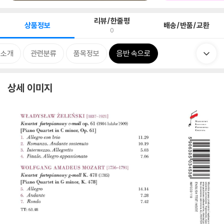
리뷰/한줄평
상품정보
배송/반품/교환
0
 소개
관련분류
품목정보
음반 속으로
상세 이미지