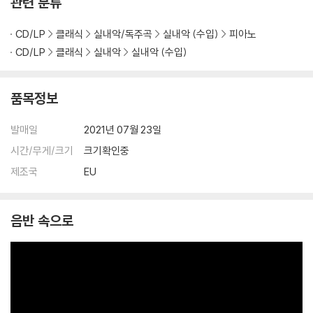
관련 분류
CD/LP
클래식
실내악/독주곡
실내악 (수입)
피아노
CD/LP
클래식
실내악
실내악 (수입)
품목정보
발매일
2021년 07월 23일
시간/무게/크기
크기확인중
제조국
EU
음반 속으로