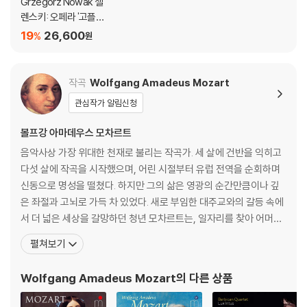
Grzegorz Nowak 젤
렌스키: 오페라 '고플라
나' (Zelenski: Goplan
19
26,600
%
원
a)
작곡
Wolfgang Amadeus Mozart
관심작가 알림신청
볼프강 아마데우스 모차르트
음악사상 가장 위대한 천재로 불리는 작곡가. 세 살에 건반을 익히고
다섯 살에 작곡을 시작했으며, 어린 시절부터 유럽 전역을 순회하며
신동으로 명성을 떨쳤다. 하지만 그의 삶은 영광의 순간만큼이나 깊
은 좌절과 고뇌로 가득 차 있었다. 새로 부임한 대주교와의 갈등 속에
서 더 넓은 세상을 갈망하던 청년 모차르트는, 일자리를 찾아 어머니
와 함께 만하임과 파리로 긴 여행을 떠난다. 그러나 그를 기다리고 있
펼쳐보기
던 것은 첫사랑의 배신과, 낯선 도시 파리에서 마주한 어머니의 비극
적인 죽음, 그리고 차가운 세상의 외면뿐이었다. 이 모든 영광과 비극
Wolfgang Amadeus Mozart
의 다른 상품
의 순간, 모차르트는 자신의 가장 가까운 친구