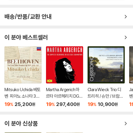
배송/반품/교환 안내
이 분야 베스트셀러
Mitsuko Uchida 베토
Martha Argerich 마
Clara Wieck Trio 디
J
벤: 피아노 소나타 30-
르타 아르헤리치 DG,
트리히 / 슈만 / 브람스:
벤
32번 (Beethoven: Pi
Philips 전곡집 (The C
바이올린 소나타 F.A.E.
3
19
25,200
19
297,400
19
10,900
1
%
%
%
원
원
원
ano Sonatas Opp 10
omplete Recording
(Dietrich / Schuman
ve
9 110 & 111)
s On Deutsche Gra
n / Brahms: Violin So
p.
mmophon)
nata 'FAE')
이 분야 신상품