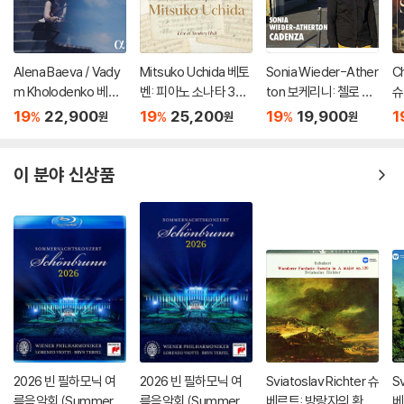
Alena Baeva / Vady
Mitsuko Uchida 베토
Sonia Wieder-Ather
Ch
m Kholodenko 베토
벤: 피아노 소나타 30-
ton 보케리니: 첼로 협
슈
벤: 바이올린 소나타 5
32번 (Beethoven: Pi
주곡 편곡 버전 (Luigi
전
19
22,900
19
25,200
19
19,900
1
%
%
%
원
원
원
번 '봄', 9번 '크로이처',
ano Sonatas Opp 10
Boccherini: Cello Co
o
3번 (Beethoven: Vio
9 110 & 111)
ncertos G.479, G.4
te
lin Sonatas Nos. 5 "S
77, G.476)
& 
이 분야 신상품
pring", 9 'Kreutzer" &
3)
2026 빈 필하모닉 여
2026 빈 필하모닉 여
Sviatoslav Richter 슈
Sv
름음악회 (Summer Ni
름음악회 (Summer Ni
베르트: 방랑자의 환상
베