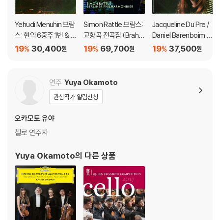
Yehudi Menuhin 브람
Simon Rattle 브람스:
Jacqueline Du Pre /
스: 현악 6중주 1번 & 2
교향곡 전곡집 (Brahm
Daniel Barenboim 브
번 (Brahms: String S
s: Complete Symph
람스: 첼로 소나타 (Bra
19
30,400
19
69,700
19
37,500
%
%
%
원
원
원
extets No.1 & 20) [H
ony) [SACD Hybrid]
hms: Cello Sonatas
QCD]
Op.38, Op.99) [SAC
D Hybrid]
연주
Yuya Okamoto
관심작가 알림신청
오카모토 유야
첼로 연주자
Yuya Okamoto
의 다른 상품