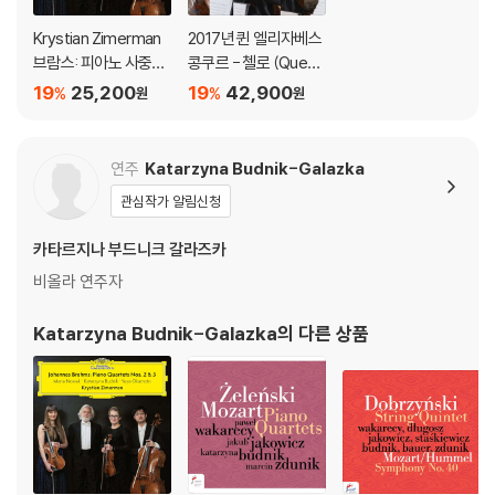
Krystian Zimerman
2017년 퀸 엘리자베스
브람스: 피아노 사중주
콩쿠르 - 첼로 (Queen
2, 3번 (Brahms: Pian
Elisabeth Competiti
19
25,200
19
42,900
%
%
원
원
o Quartets Nos. 2 &
on 2017 - Cello)
3)
연주
Katarzyna Budnik-Galazka
관심작가 알림신청
카타르지나 부드니크 갈라즈카
비올라 연주자
Katarzyna Budnik-Galazka
의 다른 상품