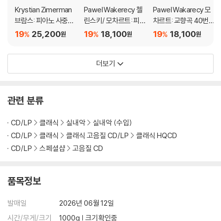
Krystian Zimerman
Pawel Wakerecy 첼
Pawel Wakarecy 모
브람스: 피아노 사중주
린스키/ 모차르트: 피
차르트: 교향곡 40번
2, 3번 (Brahms: Pian
아노 4중주 (Zelenski:
[훔멜 편곡 버전] / 도브
19
25,200
19
18,100
19
18,100
%
%
%
원
원
원
o Quartets Nos. 2 &
Piano Quartet Op.61
르진스키: 현악 5중주 1
3)
/ Mozart: Piano Quar
번 (Mozart-Humme
더보기
tet K.478)
l: Symphony KV550
/ Dobrzynski: String
Quintet Op.20)
관련 분류
CD/LP
클래식
실내악
실내악 (수입)
CD/LP
클래식
클래식 고음질 CD/LP
클래식 HQCD
CD/LP
스페셜샵
고음질 CD
품목정보
발매일
2026년 06월 12일
시간/무게/크기
1000g | 크기확인중