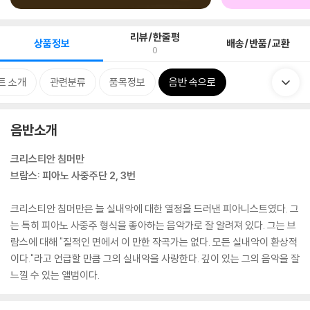
리뷰/한줄평
상품정보
배송/반품/교환
0
트 소개
관련분류
품목정보
음반 속으로
음반소개
크리스티안 침머만
브람스: 피아노 사중주단 2, 3번
크리스티안 침머만은 늘 실내악에 대한 열정을 드러낸 피아니스트였다. 그
는 특히 피아노 사중주 형식을 좋아하는 음악가로 잘 알려져 있다. 그는 브
람스에 대해 "질적인 면에서 이 만한 작곡가는 없다. 모든 실내악이 환상적
이다."라고 언급할 만큼 그의 실내악을 사랑한다. 깊이 있는 그의 음악을 잘
느낄 수 있는 앨범이다.