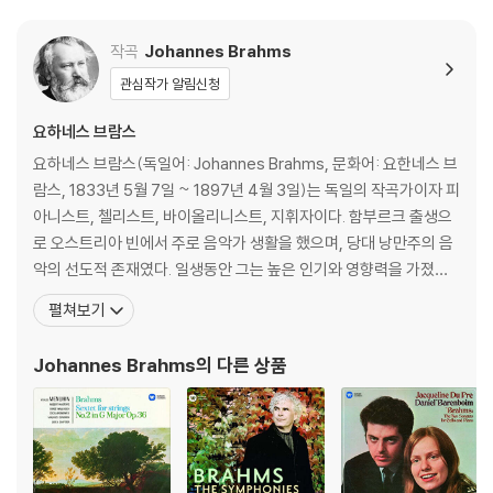
작곡
Johannes Brahms
관심작가 알림신청
요하네스 브람스
요하네스 브람스(독일어: Johannes Brahms, 문화어: 요한네스 브
람스, 1833년 5월 7일 ~ 1897년 4월 3일)는 독일의 작곡가이자 피
아니스트, 첼리스트, 바이올리니스트, 지휘자이다. 함부르크 출생으
로 오스트리아 빈에서 주로 음악가 생활을 했으며, 당대 낭만주의 음
악의 선도적 존재였다. 일생동안 그는 높은 인기와 영향력을 가졌으
며, 19세기 지휘자 한스 폰 뷜로에 따르면 그를 요한 제바스티안 바
펼쳐보기
흐, 루트비히 판 베토벤과 더불어 "3B"로 칭하기도 했다고 한다. 브람
스는 여러 피아노곡, 실내악, 교향악, 성악, 합창곡을 작곡했다. 피아
Johannes Brahms
의 다른 상품
니스트로서 그는 여러 자