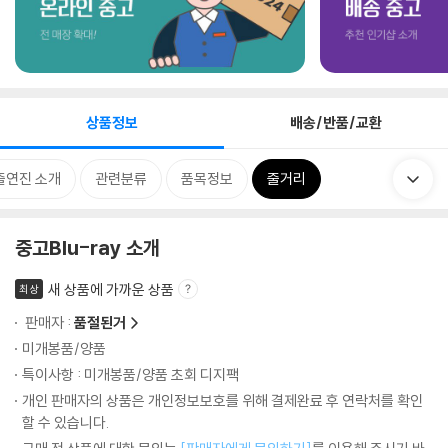
상품정보
배송/반품/교환
출연진 소개
관련분류
품목정보
줄거리
중고Blu-ray 소개
새 상품에 가까운 상품
최상
판매자 :
품절된거
미개봉품/양품
특이사항 : 미개봉품/양품 초회 디지팩
개인 판매자의 상품은 개인정보보호를 위해 결제완료 후 연락처를 확인
할 수 있습니다.