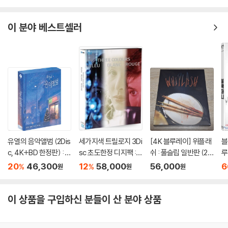
이 분야 베스트셀러
유열의 음악앨범 (2Dis
세가지색 트릴로지 3Di
[4K 블루레이] 위플래
블
c, 4K+BD 한정판) : 블
sc 초도한정 디지팩 :
쉬 : 풀슬립 일반판 (2di
루
루레이
블루레이
sc: 4K UHD + 2D)
20
46,300
12
58,000
56,000
6
%
%
원
원
원
이 상품을 구입하신 분들이 산 분야 상품