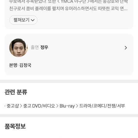
무로에서 주목받았다. 또한 < YMCA 야구단 >에서는 송강호와 단짝
친구로서 콤비 플레이를 펼치며 유머러스하면서도 따뜻한 코믹 연기
를 선보이고, <로드무비>에서는 사랑은 상처뿐이라고 생각하면서도
펼쳐보기
또다시 남자와 사랑에 빠지는 동성애자 대식 역으로 나온다. 이처럼
황정민은 어리숙한 시골청년에서, 상처 많은 동성애자, 또 조금은 뺀
질거리는 비열한 변호사까지 그 다양한 캐릭터를 넘나들며
출연
정우
본명: 김정국
관련 분류
중고샵
중고 DVD/비디오
Blu-ray
드라마/코메디/전쟁/서부
품목정보