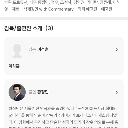
승환 프로듀서, 배우 황정민, 정우, 조성하, 김인권, 라미란, 김원해, 이해
영 - 재현 - 삭제장면 with Commentary - 티저 예고편 - 예고편
감독/출연진 소개
3
감독
이석훈
이석훈
출연
황정민
황정민은 서울예전 연극과를 졸업하였다. "도전2000-사상 최대의
오디션"을 통해 임순례 감독의 <와이키키 브라더스>에 캐스팅되었
다. 이 영화에서 우직하고 단순한 성격의 드러머 강수 역으로 분해 충