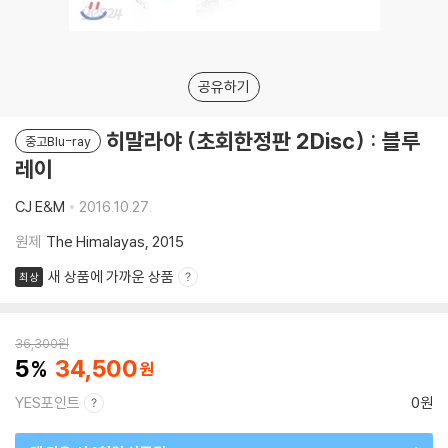
공유하기
히말라야 (초회한정판 2Disc) : 블루
중고Blu-ray
레이
CJ E&M
2016.10.27.
원제
The Himalayas, 2015
새 상품에 가까운 상품
최상
36,300
원
5
34,500
YES포인트
0원