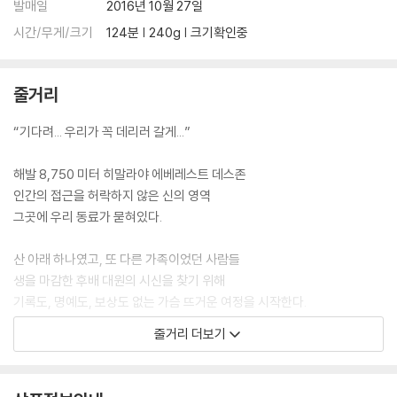
발매일
2016년 10월 27일
시간/무게/크기
124분 | 240g | 크기확인중
줄거리
“기다려... 우리가 꼭 데리러 갈게...”
해발 8,750 미터 히말라야 에베레스트 데스존
인간의 접근을 허락하지 않은 신의 영역
그곳에 우리 동료가 묻혀있다.
산 아래 하나였고, 또 다른 가족이었던 사람들
생을 마감한 후배 대원의 시신을 찾기 위해
기록도, 명예도, 보상도 없는 가슴 뜨거운 여정을 시작한다.
줄거리 더보기
그 누구도 시도하지 않았던 위대한 도전
엄홍길 대장과 휴먼원정대의 감동 실화가 공개된다!