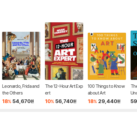
Leonardo, Frida and
The 12-Hour Art Exp
100 Things to Know
The
the Others
ert
about Art
Unc
ter
18
54,670
10
56,740
18
29,440
59
%
%
%
원
원
원
s o
Art