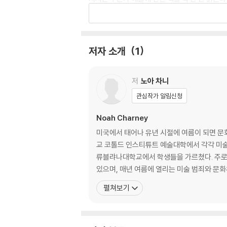
사람들에게 작품 앞에 멈춰 서서 더 많은 이야기
Interested in art but feel under-informed
g, informative and informed read that wil
저자 소개
1
The 12-Hour Art Expert: Everything You
저
노아 차니
ages at a reader and expecting them to 
관심작가 알림신청
Instead, the book will guide its readers
Noah Charney
book twelve chapters teach readers about
미국에서 태어나 유년 시절에 여름이 되면 문
Each chapter is linked to one notable mas
교 코톨드 인스티튜트 예술대학에서 각각 미술
to know in depth, and which they can use
류블랴나대학교에서 학생들을 가르쳤다. 주로 관심을 가지는 분야는 미술 범죄(art crime)다. 비영리 연구 조직인 미술범죄연구협회(ARCA)를 설립해 연구 활동을 하고
있으며, 매년 여름에 열리는 미술 범죄와 문
Museums can be daunting, and art present
펼쳐보기
tten by one of the world’s best-known art
a one-stop immersion into art.