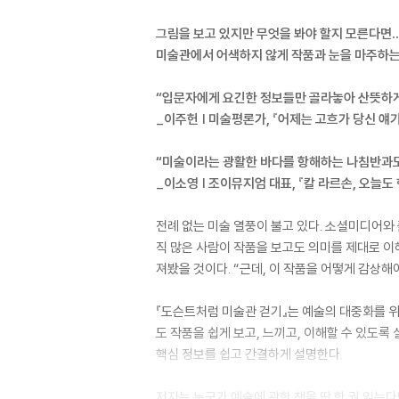
그림을 보고 있지만 무엇을 봐야 할지 모른다면
미술관에서 어색하지 않게 작품과 눈을 마주하는
“입문자에게 요긴한 정보들만 골라놓아 산뜻하게 
_이주헌 | 미술평론가, 『어제는 고흐가 당신 얘
“미술이라는 광활한 바다를 항해하는 나침반과도 
_이소영 | 조이뮤지엄 대표, 『칼 라르손, 오늘도
전례 없는 미술 열풍이 불고 있다. 소셜미디어와
직 많은 사람이 작품을 보고도 의미를 제대로 이
져봤을 것이다. “근데, 이 작품을 어떻게 감상해
『도슨트처럼 미술관 걷기』는 예술의 대중화를 위
도 작품을 쉽게 보고, 느끼고, 이해할 수 있도록
핵심 정보를 쉽고 간결하게 설명한다.
저자는 누군가 예술에 관한 책을 딱 한 권 읽는