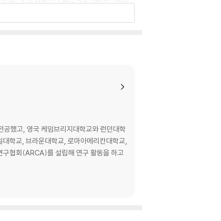
ing to immerse yourself in a fun, engagin
ourses from college?
on approach of throwing hundreds of im
aintings to sharks in formaldehyde. This
fashion.
 전공했고, 영국 케임브리지대학교와 런던대학
ible number of objects that they will get
예일대학교, 브라운대학교, 로마아메리칸대학교,
at they might encounter in the future.
 intimidating and foreign. This book, wri
riers and invites readers of all ages for