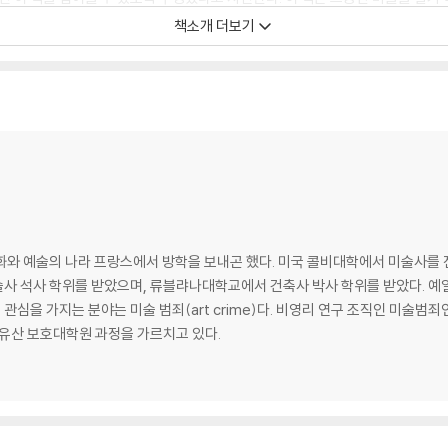
를 발견하고, 작품과 대화하는 방법을 알려주는 친절한 동반자가 되어줄 것이다.
책소개 더보기
? Curious but afraid you might not “get” it? Already a fan and wish
l refresh and top up your Art History 101 and Introduction to Art c
 Need to Know about Art in a Dozen Masterpieces avoids the comm
learn from and memorize them all.
 through a brief series of masterpieces of Western art―from cave p
 art, the art trade, and art history in a thorough (though concise) 
화와 예술의 나라 프랑스에서 방학을 보내곤 했다. 미국 콜비대학에서 미술사를
terpiece, with references to others, giving readers a fixed, digest
사 석사 학위를 받았으며, 류블랴나대학교에서 건축사 박사 학위를 받았다. 
 as a lens to understand the thousands of other, related objects th
화유산 보호대학원 과정을 가르치고 있다.
s a strange new language, one that certainly intrigues but is often
 historians uses entertaining stories to break down intimidating bar