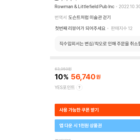
Rowman & Littlefield Pub Inc
2022.10.3
번역서
도슨트처럼 미술관 걷기
첫번째 리뷰어가 되어주세요
판매지수
12
직수입외서는 변심/착오로 인해 주문을 취소
63,050
원
10
56,740
YES포인트
사용 가능한 쿠폰 받기
앱 다운 시 1천원 상품권