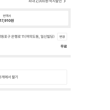
최대 2,000원 즉시할인
번역서
17,910
원
등포구 은행로 11(여의도동, 일신빌딩)
변경
무료
가게에서 팔기