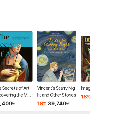
 Secrets of Art:
Vincent's Starry Nig
Imaginative Realism
Gardens
overing the Mys
ht and Other Stories
18
47,690
60,5
%
원
ies and Message
,400
18
39,740
%
원
원
f Great Works of