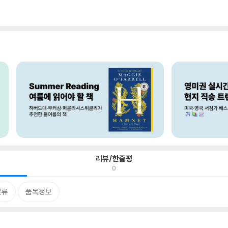
리뷰/한줄평
0
분류
품목정보