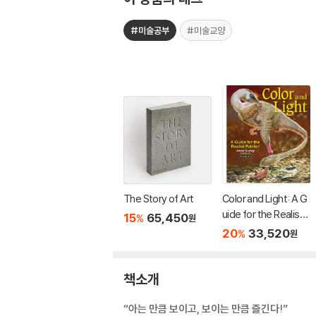
#미술공부
#미술교양
The Story of Art
Color and Light: A G
uide for the Realist
15
65,450
%
원
Painter Volume 2
20
33,520
%
원
책소개
“아는 만큼 보이고, 보이는 만큼 즐긴다!”