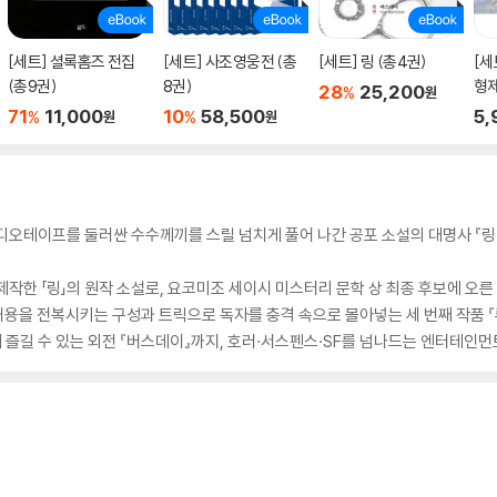
[세트] 셜록홈즈 전집
[세트] 사조영웅전 (총
[세트] 링 (총4권)
[세
(총9권)
8권)
형제
28
25,200
%
원
71
11,000
10
58,500
5,
%
%
원
원
디오테이프를 둘러싼 수수께끼를 스릴 넘치게 풀어 나간 공포 소설의 대명사 『링
작한 「링」의 원작 소설로, 요코미조 세이시 미스터리 문학 상 최종 후보에 오른 
의 내용을 전복시키는 구성과 트릭으로 독자를 충격 속으로 몰아넣는 세 번째 작품 
즐길 수 있는 외전 『버스데이』까지, 호러·서스펜스·SF를 넘나드는 엔터테인먼트