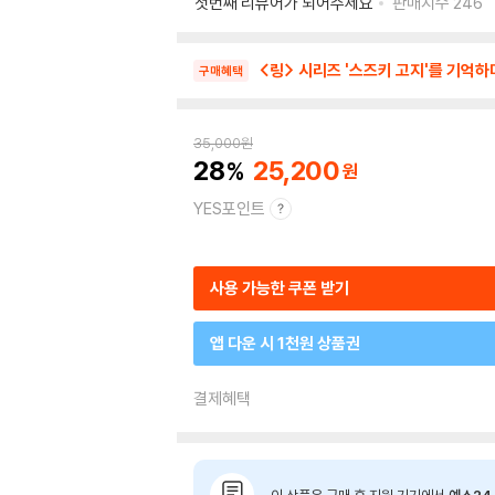
첫번째 리뷰어가 되어주세요
판매지수
246
<링> 시리즈 '스즈키 고지'를 기억하
구매혜택
35,000
원
28
25,200
YES포인트
사용 가능한 쿠폰 받기
앱 다운 시 1천원 상품권
결제혜택