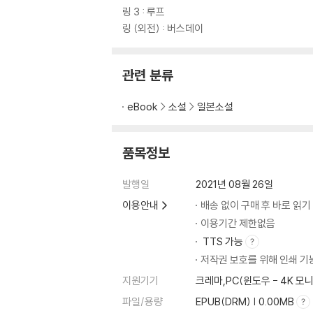
링 3 : 루프
링 (외전) : 버스데이
관련 분류
eBook
소설
일본소설
품목정보
발행일
2021년 08월 26일
이용안내
배송 없이 구매 후 바로 읽기
이용기간 제한없음
TTS 가능
저작권 보호를 위해 인쇄 기
지원기기
크레마,PC(윈도우 - 4K
파일/용량
EPUB(DRM) | 0.00MB