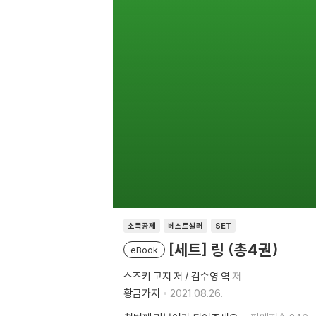
소득공제
베스트셀러
SET
[세트] 링 (총4권)
eBook
스즈키 고지 저 / 김수영 역
저
황금가지
2021.08.26.