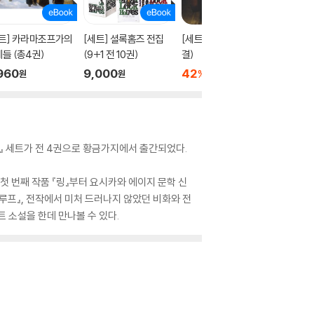
트] 카라마조프가의
[세트] 셜록홈즈 전집
[세트] 위쳐 (총11권/완
[세트] 
들 (총4권)
(9+1 전 10권)
결)
권)
960
9,000
42
57,900
10
5
%
%
원
원
원
』 세트가 전 4권으로 황금가지에서 출간되었다.
첫 번째 작품 『링』부터 요시카와 에이지 문학 신
『루프』, 전작에서 미처 드러나지 않았던 비화와 전
 소설을 한데 만나볼 수 있다.