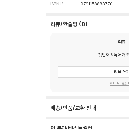
ISBN13
9791158888770
리뷰/한줄평
0
리뷰
첫번째 리뷰어가 
리뷰 쓰
혜택 및 유의
배송/반품/교환 안내
이 분야 베스트셀러