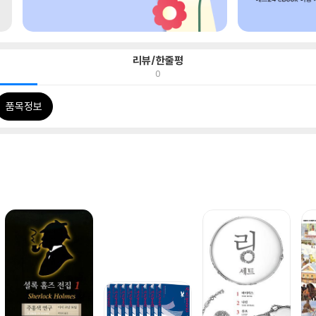
리뷰/한줄평
0
품목정보