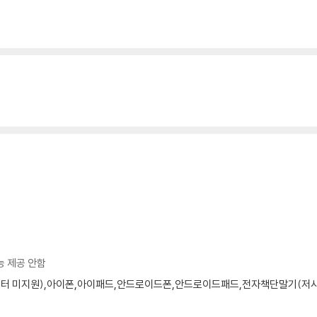
능 제공 안함
 모니터 미지원),아이폰,아이패드,안드로이드폰,안드로이드패드,전자책단말기(저사