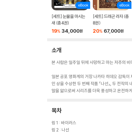
[세트] 눈물을 마시는
[세트] 드래곤 라자 (총
새 (총4권)
8권)
19
34,000
20
67,000
%
%
원
원
소개
본 사람은 일주일 뒤에 사망하고 마는 저주의 비
일본 공포 영화계의 거장 나카타 히데오 감독이 제
인 상을 수상한 두 번째 작품 『나선』, 두 전작
말을 앎으로써 시리즈를 더욱 풍성하고 온전하게 
목차
링 1 : 바이러스
링 2 : 나선