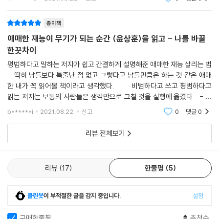
하기 위해 생계
종이책
애매한 재능이 무기가 되는 순간 (윤상훈)을 읽고 - 나를 바꿀
한끗차이
평범하다고 말하는 저자가 쉽고 간결하게 설명해준 애매한 재능 살리는 법
딱히 남들보다 특출난 점 없고 그렇다고 남들만큼은 하는 것 같은 애매
한 내가 꼭 읽어볼 책이라고 생각했다. 비범하다고 쓰고 평범하다고
읽는 저자는 보통의 사람들은 생각만으로 그칠 것을 실행에 옮겼다. - 멘
토를 찾아 떠나는 전국일주를 기업의 후원받아 하기 - 군복무 중
b******i
2021.08.22.
신고
0
댓글
0
리뷰 전체보기
리뷰
17
한줄평
5
클린봇
이 부적절한 글을 감지 중입니다.
설정
구매한줄평
추천순