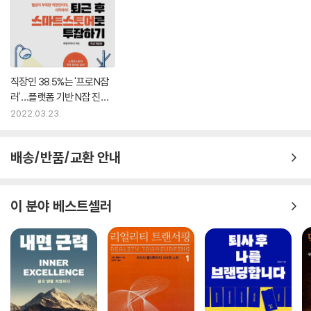
직장인 38.5%는 '프로N잡
러'…플랫폼 기반 N잡 진입
늘며 관련서 성장세
2022.03.23.
배송/반품/교환 안내
이 분야 베스트셀러