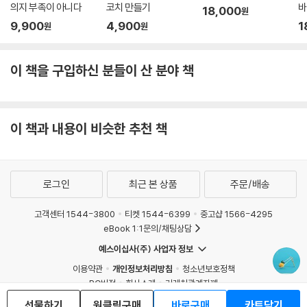
의지 부족이 아니다
코치 만들기
바
18,000
원
9,900
4,900
1
원
원
이 책을 구입하신 분들이 산 분야 책
이 책과 내용이 비슷한 추천 책
로그인
최근 본 상품
주문/배송
고객센터 1544-3800
티켓 1544-6399
중고샵 1566-4295
eBook 1:1문의/채팅상담
예스이십사(주) 사업자 정보
이용약관
개인정보처리방침
청소년보호정책
PC버전
회사소개
거래처관계자께
도서홍보
광고
선물하기
원클릭구매
바로구매
카트담기