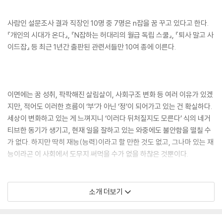
사람인 설문조사 결과 직장인 10명 중 7명은 n잡을 꿈 꾸고 있다고 한다.
『개인의 시대가 온다』, 『N잡하는 허대리의 월급 독립 스쿨』, 『퇴사 말고 사
이드잡』 등 최근 1년간 출판된 관련서들만 10여 종에 이른다.
이면에는 꿈 성취, 팍팍해진 살림살이, 사회구조 변화 등 여러 이유가 있겠
지만, 적어도 이러한 흐름이 ‘부’가 아닌 ‘정’이 되어가고 있는 건 확실하다.
세상이 변화하고 있는 게 느껴지니 ‘이러다 뒤처질지도 모른다’ 식의 네거
티브한 동기가 생기고, 현재 일을 잘하고 있는 와중에도 불안함을 떨칠 수
가 없다. 하지만 딱히 재능(능력)이라고 할 만한 것도 없고, 그나마 있는 재
능이라곤 이 사회에서 도무지 써먹을 수가 없을 하찮은 것뿐이다.
소개 더보기
무엇보다 내 애매한 재능을 ‘사람들이 궁금해할 재능’으로 변화시켜야 한
다. 그렇다. 『애매한 재능이 무기가 되는 순간』은 평범하고 보잘것없어 보