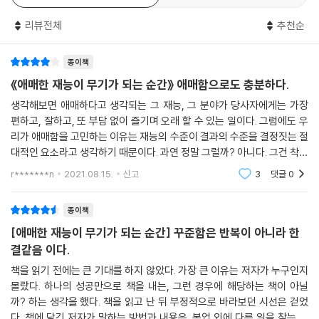
쓸모없어 보이는 능력으로 지금 당장 만들 수 있는
리뷰전체
추천순
경제적·정신적 자유!
종이책
‘애매한 재능으로 만드는 꽤 그럴듯한 성공’
《애매한 재능이 무기가 되는 순간》 애매함으로도 충분하다.
말도 안 된다고 생각하겠지만 100% 말이 된다. 주변의 수없이 많은 사람
생각해보면 애매하다고 생각되는 그 재능, 그 분야가 당사자에게는 가장
들이 이를 증명해내고 있다. 피땀 노력도, 죽을 것 같은 인내와 끈기도 그닥
편하고, 잘하고, 또 부담 없이 즐기며 오래 할 수 있는 일이다. 그럼에도 우
필요 없다. 애매하고 어설픈 재능이 빛을 발하는 포인트, 그건 ‘지금은 무얼
리가 애매함을 고민하는 이유는 재능의 수준이 결과의 수준을 결정짓는 절
하든 품이 덜 드는 시대’라는 것이다. 몇 년 전만 해도 상상할 수 없었던 속
대적인 요소라고 생각하기 때문이다. 과연 정말 그럴까? 아니다. 그건 착각
도로 거의 모든 것과의 연결이 가능하다. 재능공유 플랫폼에는 구하기 힘
이다. 지금은 재능의 수준, 재능의 탁월함이 결과를 독점하는 시대가 아니
r*******n
2021.08.15.
신고
3
댓글
0
다. 애
든 희귀언어 번역가도 있고, 돈 만 원에 해충을 잡아주는 동네 주민도 있다.
거리뷰를 이용하면 안방에 앉아 부동산 임장, 상권 분석 등도 모두 가능하
종이책
다. 중요한 건, 이 모든 변화가 요 몇 년 사이에 급격히 일어났다는 것이다.
[애매한 재능이 무기가 되는 순간] 꾸준함은 반복이 아니라 한
노 젓는 이들은 몇 명뿐이고, 아직 이 바다는 파랗다. 치고 나갈 순간이다.
결같음 이다.
지금이다. 지금이 기회다!
책을 읽기 전에는 큰 기대를 하지 않았다. 가장 큰 이유는 저자가 누구인지
몰랐다. 하나의 성공만으로 책을 내는, 그런 경우에 해당하는 책이 아닐
내세울 스펙, 배경, 재능 하나 없는데…
까? 하는 생각을 했다. 책을 읽고 난 뒤 부정적으로 바라보던 시선은 걷었
이상한 일들이 벌어졌다!?
다. 책에 담긴 저자가 말하는 방법과 내용은, 본업 외에 다른 일을 찾는 이