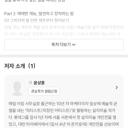
Part 2. 애매한 재능, 발견하고 장착하는 법
02 그럭저럭 쓸 만한 재주부터 찾아보기
연필 깎는 재주로 책을 내고 돈까지 번 사람 | 예술가로 살기 위해 직장인이
된 이유 | 핵심은 ‘전문화’가 아니라 ‘최초화’ | 그래서 애매한 재능이란 게
정확히 뭐야? | 애매한 재능을 찾아낼 수 있는 장치 | 나 자신보다는 데이터
목차 더보기
를 믿어야 한다 | 내가 가진 애매한 재능이 이렇게 많다고? | 쪼갤수록 깊어
진다
저자 소개
1
03 애매함을 1%의 특별함으로 고쳐 쓰는 법
초간단! 가장 반대되는 거랑 연결하면 끝 | 포맷만 가져오자 | 내 애매한 재
능을 사람들이 좋아하게 만드는 법
저
윤상훈
관심작가 알림신청
04 드레스업! 애매한 재능 활용법
체화: 확실하게 내 것으로 만들기 | 지방대 휴학생이 여행한다니 대기업에
매일 아침 사무실로 출근하는 10년 차 마케터이자 일상에 예술적 균
서 천만 원을 줬다 | 애매한 재능으로 군대에서 특허 출원
열을 내는 ‘직티스트(직장인 아티스트)’로 활동하는 설치미술 작가
다. 롯데그룹 입사 1년 차에 서울 서촌에서 첫 설치미술 개인전을 열
Part 3. 각오 없이 시작하고, 노력 없이 유지하도록
었고, 대만 타이베이에서 〈입사 4년 차 돈키호테〉 개인전을 선보이며