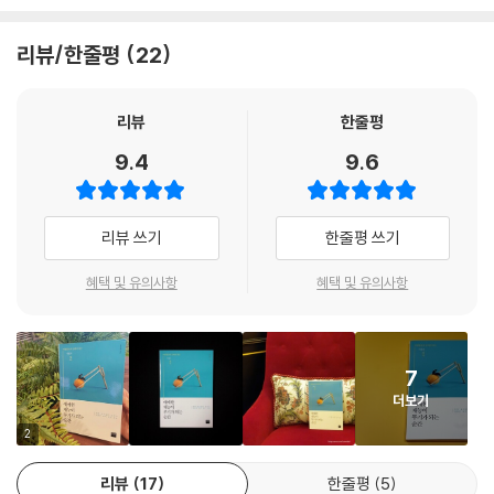
『개인의 시대가 온다』, 『N잡하는 허대리의 월급 독립 스쿨』, 『퇴사 말고 사
이드잡』 등 최근 1년간 출판된 관련서들만 10여 종에 이른다.
리뷰/한줄평
22
이면에는 꿈 성취, 팍팍해진 살림살이, 사회구조 변화 등 여러 이유가 있겠
지만, 적어도 이러한 흐름이 ‘부’가 아닌 ‘정’이 되어가고 있는 건 확실하다.
리뷰
한줄평
세상이 변화하고 있는 게 느껴지니 ‘이러다 뒤처질지도 모른다’ 식의 네거
9.4
9.6
티브한 동기가 생기고, 현재 일을 잘하고 있는 와중에도 불안함을 떨칠 수
가 없다. 하지만 딱히 재능(능력)이라고 할 만한 것도 없고, 그나마 있는 재
능이라곤 이 사회에서 도무지 써먹을 수가 없을 하찮은 것뿐이다.
리뷰 쓰기
한줄평 쓰기
애매한 재능이 핵심 역량으로 변화하는 과정
혜택 및 유의사항
혜택 및 유의사항
『애매한 재능이 무기가 되는 순간』의 저자 윤상훈 씨는 "못 써먹을 재능은
없다"고 말한다. 스스로 그게 재능이라 생각하지 못할 뿐이다. ‘많이 먹는
7
능력/맛깔나게 먹는 능력’이 ‘Mukbang(먹방)’이란 글로벌 고유명사가
더보기
되어 수십억 수익을 창출할지 누가 알았겠는가. 안 하는 게 문제다. 이 모든
문제는 움직이지 않는 데 있다. 무가치해보이는 개인의 소소한 재능을 꽃
2
피울 수 있는 방법은 없을까?
리뷰
17
한줄평
5