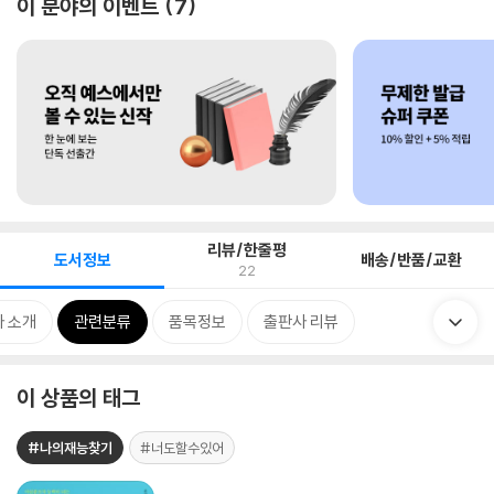
이 분야의 이벤트
7
리뷰/한줄평
도서정보
배송/반품/교환
22
 소개
관련분류
품목정보
출판사 리뷰
이 상품의 태그
#나의재능찾기
#너도할수있어