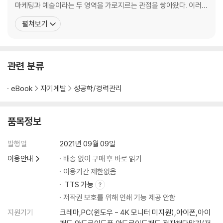
05 최대한 대충 할 수 있어야 한다
마케팅과 예술이라는 두 영역을 가로지르는 관점을 쌓아왔다. 이러한
열심히는 그만, 제발 대충 하자 | 반드시 대충 해야 한다 | 끊임없이 할 생각
여정은 첫 저서 《애매한 재능이 무기가 되는 순간》의 출간과 대만, 베
펼쳐보기
하지 말자 | 절대 지지 않는 게임으로 설정해놓고 시작하기
트남 판권 수출로 이어졌다. 이후 CBS 〈세상을 바꾸는 시간 15분〉 연
사와 국방일보 필진으로 활동하며 마케팅과 예술을 융합한 독창적인
06 애매한 재능 발현을 위한 아주 작은 조건들
메시지를 꾸준히 발신해왔다. 마케터의
서행하더라도 벨트는 매셔야죠 | 일과 일상을 섞어야 한다 | 나의 공간을
관련 분류
패스트푸드점으로 만들지 말자 | 단정 짓지 말자
eBook
자기계발
성공학/경력관리
Part 4. 애매한 재능 증폭의 기술
07 나의 애매함에 부합하는 카테고리는?
품목정보
나침반이 되어 줄 플랫폼 지도 | 몰라도 되지만 알아두면 좋은 디자인 정보
| 알아두면 반드시 도움 되는 정부 정책 및 기관
발행일
2021년 09월 09일
이용안내
배송 없이 구매 후 바로 읽기
08 어제보다 딱 1그램만 더 행복하게
10만 원으로도 가능한 내 사업 | 의외의 수확, 애매한 재능으로 직무능력 U
이용기간 제한없음
P | 최단기간 수익에 도전한다 | 어제 보다 오늘 1그램 더 행복해지기
TTS 가능
저작권 보호를 위해 인쇄 기능 제공 안함
지원기기
크레마,PC(윈도우 - 4K 모니터 미지원),아이폰,아이