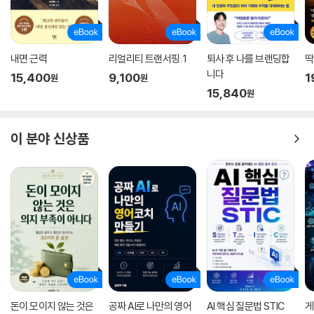
내면 근력
리얼리티 트랜서핑. 1
퇴사 후 나를 브랜딩합
딱
니다
15,400
9,100
1
원
원
15,840
원
이 분야 신상품
돈이 모이지 않는 것은
공짜 AI로 나만의 영어
AI 핵심 질문법 STIC
게