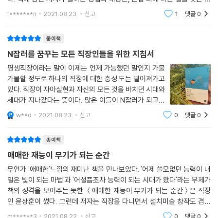
들에게, 시행착오를 줄일 수 있을 거 같기 때문이다. 저자는 회사를 다니
- 평범한 대학생이 개인여행을 한다니 대기업이 1,000만 원을 줌
f*******n
2021.08.23.
신고
1
댓글
0
면서 예술
- 갑자기 삼성전자 부회장, 부산시장 등 유명인사들이 인터뷰해줌
- 대학 시절 C+ 받았던 과제로 군 복무 중 특허 출원함
종이책
- 토익점수도 없는데 대기업 인턴을 거쳐 또다른 대기업 공채 입사함
N잡러를 꿈꾸는 모든 직장인들을 위한 지침서
평생직장이라는 말이 이제는 언제 가능했던 말인지 가물
무엇보다 내 애매한 재능을 ‘사람들이 궁금해할 재능’으로 변화시켜야 한
가물할 정도로 하나의 직장에 대한 충성 도는 떨어져가고
다. 그렇다. 이 책은 평범하고 보잘것없어 보이는 재능, 분야, 관심을 사람
있다. 직장이 자아실현과 자신의 모든 것을 바치던 시대와
들이 반응하고 궁금해하는 상품 또는 콘텐츠로 변화시키는 방법에 대해 설
세대가 지나갔다는 뜻이다. 많은 이들이 N잡러가 되고싶
명한다. 아주 쉽게 그리고 강력하게 애매한 재능을 다져가는 과정에 대한
어하며 회사나 직업에 대한 관심과 충성도를 가지기보다
w**d
2021.08.23.
신고
0
댓글
0
내용이다. 이것이 핵심이다. 중요한 것은 얼마나 탁월한가가 아니다. 얼마
자신의 커리어를 쌓고 자유 시간과 여유를 가질 수 있을지
나 궁금하게 만들 수 있는가다. 사람들이 쉽게 공감하고 이해할 수 있는 애
고민하는 시대가 되었다. 회사에 취직하기
종이책
매함이야말로 호기심을 탄생시키기 위한 가장 좋은 재료다.
애매한 재능이 무기가 되는 순간
이 책은 하고 싶은 일이 있어도 재능이 부족하다는 생각에 단념하고 살아
무언가 '애매한'느낌의 재미난 책을 만나보았다. '어제 쓸모없던 능력이 내
가는 이들에겐 잊고 있던 설렘을, 자신의 재능을 믿고 원하는 일을 하며 살
일은 빛이 되는 마법'과 '어설픔조차 능력이 되는 시대가 왔다'라는 부제가
아가지만 불확실한 미래 때문에 밤잠을 설치는 이들에겐 안정감과 확신을,
책의 성격을 보여주는 듯한 ＜애매한 재능이 무기가 되는 순간＞은 직장
무얼 좋아하는지 몰라 방황하는 이들에겐 어떻게 원하는 일을 찾고 개발해
인 윤상훈이 썼다. 그런데 저자는 직장을 다니면서 설치미술 창작도 겸하
나가야 하는지에 대한 명확한 방법을 설명한다.
고 있다. 이른바 직티스트(직장인 아티스트)이다. 자신이 좋아하는 일을
m******3
2021.08.22.
신고
0
댓글
0