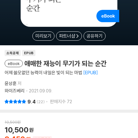
미리보기
파트너샵
공유하기
소득공제
EPUB
애매한 재능이 무기가 되는 순간
eBook
어제 쓸모없던 능력이 내일은 빛이 되는 마법
EPUB
윤상훈
저
와이즈베리
2021.09.09.
9.4
판매지수
72
22
10,500
원
10,500