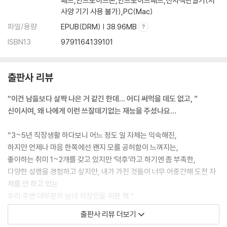
패드,안드로이드폰,안드로이드패드,전자책단말기(저
사양 기기 사용 불가),PC(Mac)
파일/용량
EPUB(DRM) | 38.96MB
ISBN13
9791164139101
출판사 리뷰
“이건 남들보다 살짝 나은 거 같긴 한데… 어디 써먹을 데도 없고, ”
신이시여, 왜 나에게 이런 쓰잘데기없는 재능을 주셨나요…
“3~5년 직장생활 하다보니 어느 정도 일 자체는 익숙해진,
하지만 언제나 마음 한쪽에선 왠지 모를 공허함이 느껴지는,
좋아하는 취미 1~2개를 갖고 있지만 ‘덕후’라고 하기엔 좀 부족한,
다양한 설렘을 경험하고 싶지만, 내가 가진 것들이 너무 어중간해 도전 자
체를 안 하고 있는
우리 주변 대부분의 남녀 직장인을 위한 책.”
출판사 리뷰 더보기
사람인 설문조사 결과 직장인 10명 중 7명은 n잡을 꿈 꾸고 있다고 한다.