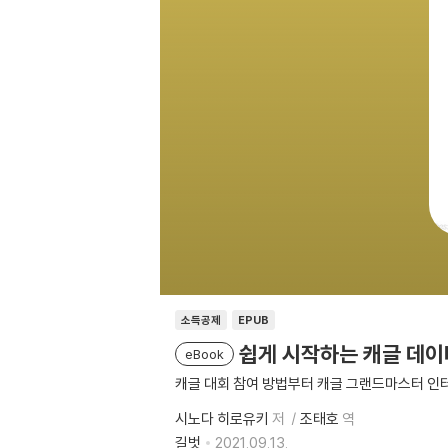
소득공제
EPUB
쉽게 시작하는 캐글 데이
eBook
캐글 대회 참여 방법부터 캐글 그랜드마스터 인
시노다 히로유키
저
조태호
역
길벗
2021.09.13.