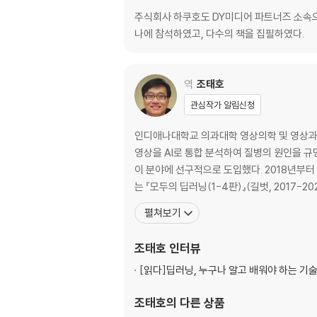
2.3 주피터 노트북을 이용한 대화형 데이터 분석
주식회사 하쿠호도 DY미디어 파트너즈 소속으로
__2.3.1 로컬 컴퓨터에서 데이터 분석 환경 구축
나에 참석하였고, 다수의 책을 집필하였다.
2.4 아나콘다의 가상 환경 이용(윈도)
2.5 pyenv 환경 이용(맥)
2.6 캐글 분석 도구 사용
역
조태호
관심작가 알림신청
3장 캐글 경진대회 도전 ①: 타이타닉 생존자 예
3.1 캐글을 이용하여 실제 데이터 분석
인디애나대학교 의과대학 영상의학 및 영상과학
3.2 타이타닉 생존자 예측 경진대회란
영상을 AI로 통합 분석하여 질병의 원인을 규명하는 데 주력하고 있다. 도쿄의과치과대학에서 단백질 구조 예
3.3 데이터 내려받기
이 분야에 선구적으로 도입했다. 2018년부터 
3.4 데이터 분석을 위한 준비 작업
는 『모두의 딥러닝(1-4판)』(길벗, 2017-2
__3.4.1 [순서 1] 데이터 분석 환경 준비
펼쳐보기
__3.4.2 [순서 2] 새로운 파일 작성
__3.4.3 [순서 3] 디렉터리 구성 확인
조태호
인터뷰
__3.4.4 [순서 4] 라이브러리를 설치하고 가
__3.4.5 [순서 5] 데이터 읽어 보기
[읽다]
딥러닝, 누구나 알고 배워야 하는 기
__3.4.6 [순서 6] 랜덤 시드 설정
조태호
의 다른 상품
3.5 데이터 개요 파악