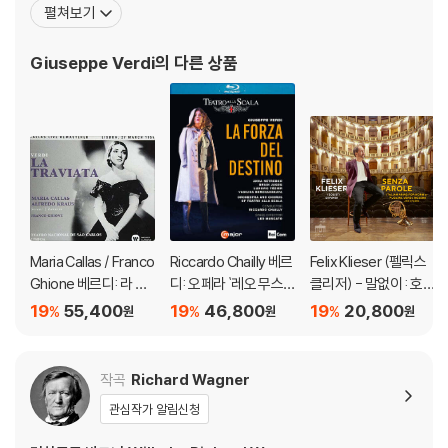
펼쳐보기
을 지니고 있다. 말년에는 비극적인 작품을 많이 써냈고 '팔스타프'와
같은 희가극을 만들어 내는 정력적인 창작력을 가지고 있습니다. 오
Giuseppe Verdi
의 다른 상품
페라 이외의 작품으로는 '레퀴엠', '현악사중주곡' 등이 널리
Maria Callas / Franco
Riccardo Chailly 베르
Felix Klieser (펠릭스
Ghione 베르디: 라 트
디: 오페라 `레오 무스
클리저) - 말없이 : 호른
라비아타 - 마리아 칼
카토` (Verdi: Opera `
으로 연주하는 이탈리
19
55,400
19
46,800
19
20,800
%
%
%
원
원
원
라스, 프랑코 기오네 /
La Forza Del Destino
아 아리아 (Senza Par
(Verdi: La Traviata)
`)
ole : Italian Arias for
[SACD]
Horn by Puccini, Ver
작곡
Richard Wagner
di, Rossini and other
관심작가 알림신청
s)