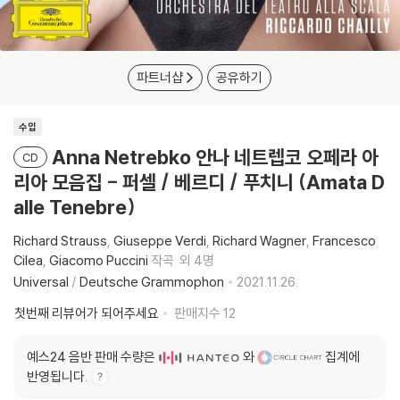
파트너샵
공유하기
수입
Anna Netrebko 안나 네트렙코 오페라 아
CD
리아 모음집 - 퍼셀 / 베르디 / 푸치니 (Amata D
alle Tenebre)
Richard Strauss
Giuseppe Verdi
Richard Wagner
Francesco
Cilea
Giacomo Puccini
작곡
외 4명
Universal
/
Deutsche Grammophon
2021.11.26.
첫번째 리뷰어가 되어주세요
판매지수
12
예스24 음반 판매 수량은
와
집계에
반영됩니다.