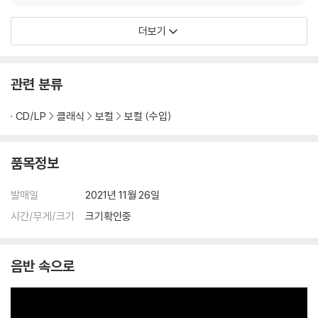
cal Collection) [LP]
k: Romantic Encore
s For Violin) [투명 클
더보기
리어 컬러 2LP]
관련 분류
CD/LP
클래식
보컬
보컬 (수입)
품목정보
발매일
2021년 11월 26일
시간/무게/크기
크기확인중
음반 속으로