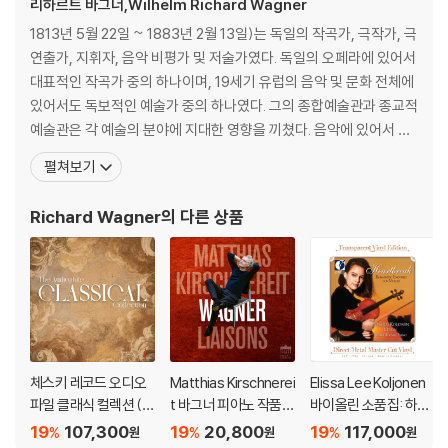
리하르트 바그너,Wilhelm Richard Wagner
1813년 5월 22일 ~ 1883년 2월 13일)는 독일의 작곡가, 극작가, 극
연출가, 지휘자, 음악 비평가 및 저술가였다. 독일의 오페라에 있어서
대표적인 작곡가 중의 하나이며, 19세기 유럽의 음악 및 문화 전체에
있어서도 독보적인 예술가 중의 하나였다. 그의 종합예술관과 종교적
예술관은 각 예술의 분야에 지대한 영향을 끼쳤다. 음악에 있어서 독
일의 낭만주의 오페라의 전성시대를 열었으며, 음악극이라는 새로운
펼쳐보기
장르를 창시하였다. 활동후기에는 풍부한 반음계적 음악언어를 발전
시켜, 후대의 작곡가들로 하여금 조성을 약화시키고 결국에 파기하
Richard Wagner
의 다른 상품
도록 하는 견인차 역할을 했다. 또한 본인
체스키 레코드 오디오
Matthias Kirschnerei
Elissa Lee Koljonen
파일 클래식 컬렉션 (T
t 바그너 피아노 작품
바이올린 소품집: 하트
he Audiophile Classi
(Wagner Liaisons)
브레이크 (Heartbrea
19
107,300
19
20,800
19
117,000
%
%
%
원
원
원