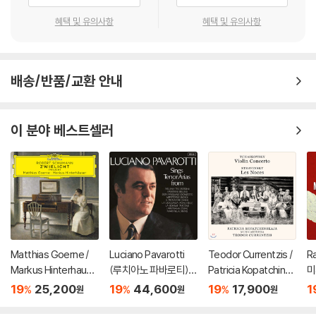
혜택 및 유의사항
혜택 및 유의사항
배송/반품/교환 안내
이 분야 베스트셀러
Matthias Goerne /
Luciano Pavarotti
Teodor Currentzis /
R
Markus Hinterhause
(루치아노 파바로티) -
Patricia Kopatchinsk
미
r 슈만: 황혼 (가곡집)
이탈리아 오페라 리마
aja 차이코프스키: 바이
ss
19
25,200
19
44,600
19
17,900
1
%
%
%
원
원
원
(Schumann: Zwielic
스터 (Tenor Arias Fr
올린 협주곡 / 스트라빈
3