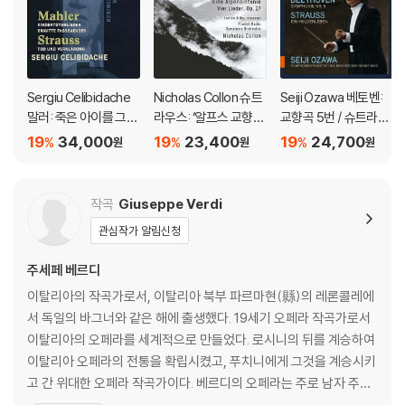
Sergiu Celibidache
Nicholas Collon 슈트
Seiji Ozawa 베토벤:
말러: 죽은 아이를 그리
라우스: ‘알프스 교향
교향곡 5번 / 슈트라우
는 노래 / R. 슈트라우
곡’, ‘네 개의 가곡’ Op.2
스: 영웅의 생애 (Beet
19
34,000
19
23,400
19
24,700
%
%
%
원
원
원
스: 죽음과 변용 (Mahl
7 (Strauss: Eine Alp
hoven: Symphonie
er: Kindertotenliede
ensinfonie, Vier Lied
Nr.5/ Strauss: Ein He
r, R. Strauss: Death a
er Op.27)
ldenleben)
작곡
Giuseppe Verdi
nd Transfiguration)
관심작가 알림신청
[UHQCD]
주세페 베르디
이탈리아의 작곡가로서, 이탈리아 북부 파르마현(縣)의 레론콜레에
서 독일의 바그너와 같은 해에 출생했다. 19세기 오페라 작곡가로서
이탈리아의 오페라를 세계적으로 만들었다. 로시니의 뒤를 계승하여
이탈리아 오페라의 전통을 확립시켰고, 푸치니에게 그것을 계승시키
고 간 위대한 오페라 작곡가이다. 베르디의 오페라는 주로 남자 주인
공을 중심으로 전개되는데, 그의 오페라는 힘차고 당당한 극적 성격