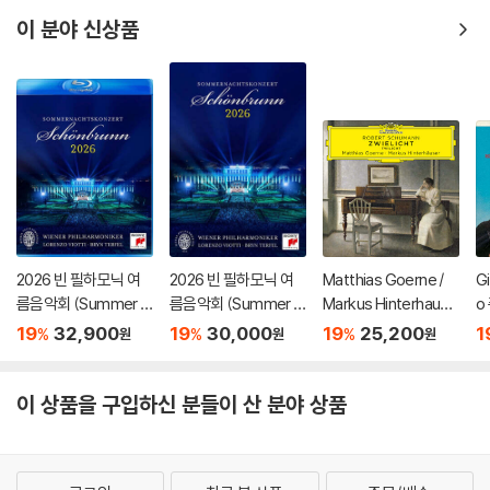
ht)
om Italian Opera) [L
스키: 결혼 - 테오도르
P]
쿠렌치스
이 분야 신상품
2026 빈 필하모닉 여
2026 빈 필하모닉 여
Matthias Goerne /
G
름음악회 (Summer Ni
름음악회 (Summer Ni
Markus Hinterhause
o
ght Concert 2026)
ght Concert 2026)
r 슈만: 황혼 (가곡집)
가
19
32,900
19
30,000
19
25,200
1
%
%
%
원
원
원
[Blu-ray]
[DVD]
(Schumann: Zwielic
집
ht)
S
이 상품을 구입하신 분들이 산 분야 상품