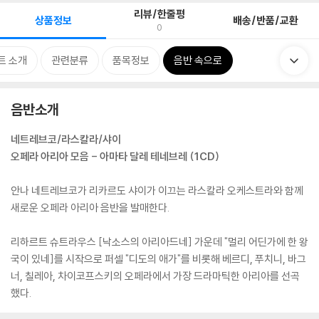
리뷰/한줄평
상품정보
배송/반품/교환
0
트 소개
관련분류
품목정보
음반 속으로
음반소개
네트레브코/라스칼라/샤이
오페라 아리아 모음 - 아마타 달레 테네브레 (1CD)
안나 네트레브코가 리카르도 샤이가 이끄는 라스칼라 오케스트라와 함께
새로운 오페라 아리아 음반을 발매한다.
리하르트 슈트라우스 [낙소스의 아리아드네] 가운데 "멀리 어딘가에 한 왕
국이 있네]를 시작으로 퍼셀 "디도의 애가"를 비롯해 베르디, 푸치니, 바그
너, 칠레아, 차이코프스키의 오페라에서 가장 드라마틱한 아리아를 선곡
했다.