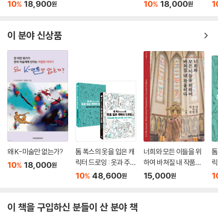
10
18,900
10
18,000
1
%
%
원
원
섞어짜기와 시각보정
5-3 형태로서 여백 보기
이 분야 신상품
폐쇄성의 원리
반형태로서 여백
더 알아보기
조합형 한글 코드와 완성형 한글 코드
팬그램과 로렘 입숨
볼드(B)와 이탤릭(I)
공백
왜 K-미술만 없는가?
톰 폭스의 옷을 입은 캐
너희와 모든 이들을 위
톰
릭터 드로잉 : 옷과 주름
하여 바쳐질 내 작품이
릭
10
18,000
%
원
인디자인 팁
그리기 가이드 + 워크
다
그
10
48,600
15,000
1
%
원
원
북 세트
글꼴 모음과 글꼴 스타일
용지 색과 검정 색
이 책을 구입하신 분들이 산 분야 책
로마자 균등 배치