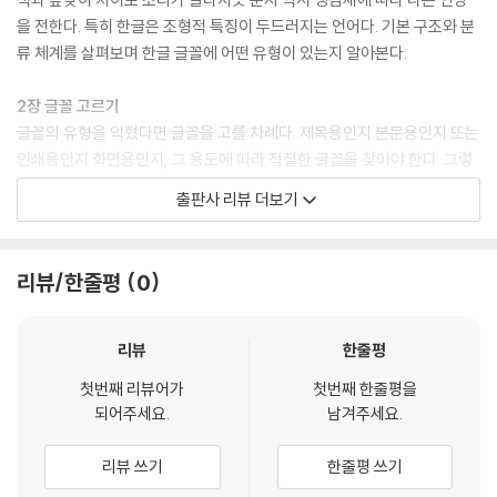
단락 정렬 방식
을 전한다. 특히 한글은 조형적 특징이 두드러지는 언어다. 기본 구조와 분
단락 구분 방식
류 체계를 살펴보며 한글 글꼴에 어떤 유형이 있는지 알아본다.
단락의 줄바꿈 단위
2장 글꼴 고르기
3-4 글줄길이 조절하기
글꼴의 유형을 익혔다면 글꼴을 고를 차례다. 제목용인지 본문용인지 또는
적정한 글줄길이
인쇄용인지 화면용인지, 그 용도에 따라 적절한 글꼴을 찾아야 한다. 그렇
글줄길이와 단락 정렬
다고 답이 정해진 것은 아니다. 각각에 최적화된 글꼴은 있어도 독자층, 목
글줄길이와 글줄사이
출판사 리뷰 더보기
적, 상황에 맞춰 얼마든지 달라진다. 그에 맞는 글꼴을 선택하자.
3장 읽기 쉽게 글 흘리기
4. 이해하기 쉽게 글 흘리기
리뷰/한줄평
0
본격적으로 글을 흘리는 과정을 배운다. 한 면에 넣을 글자 수를 정하고, 글
4-1 다시 가독성 생각하기
줄사이와 낱말사이, 글자사이를 조절한다. 이때 가장 중요한 것은 읽기에
타이포그래피와 가독성
좋은 상태를 구현하는 일이다. 글을 읽어 보며 차이를 느끼고 읽기 좋은 설
판독성과 가독성
리뷰
한줄평
정값을 찾아 나가도록 한다.
가독성의 대상
첫번째 리뷰어가
첫번째 한줄평을
되어주세요.
남겨주세요.
4장 이해하기 쉽게 글 흘리기
4-2 내용의 위계 표현하기
타이포그래피란 읽기 효율이 좋도록 활자를 배열하는 기술을 말한다. 그만
유사성의 원리
리뷰 쓰기
한줄평 쓰기
큼 가독성과 판독성을 확보하는 일이 기본이다. 글에 담긴 정보의 위계를
여백을 이용한 구분