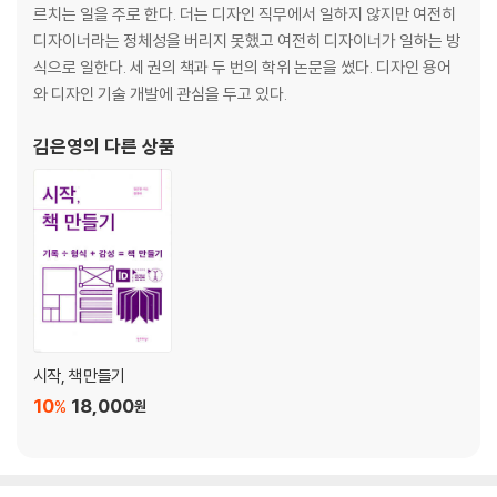
2. 글꼴 고르기
르치는 일을 주로 한다. 더는 디자인 직무에서 일하지 않지만 여전히
2-1 용도에 따라 고르기
디자이너라는 정체성을 버리지 못했고 여전히 디자이너가 일하는 방
제목용 글꼴과 본문용 글꼴
식으로 일한다. 세 권의 책과 두 번의 학위 논문을 썼다. 디자인 용어
본문용 글꼴의 유의점
와 디자인 기술 개발에 관심을 두고 있다.
본문용 글꼴의 유형
김은영
의 다른 상품
2-2 매체에 따라 고르기
인쇄물과 모니터의 차이
화면용 글꼴의 형태
화면용 글꼴의 굵기
2-3 함께 쓸 글꼴 고르기
조화로운 글꼴 쌍
어울림의 판단 기준
시작, 책 만들기
10
18,000
%
원
2-4 한글 폰트 고르기
한글 폰트의 의미
폰트를 고를 때 살필 점
폰트를 찾는 경로