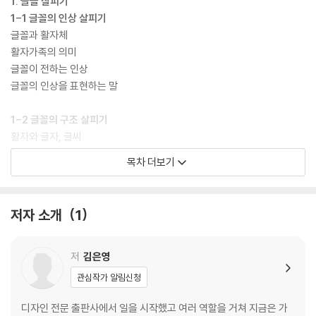
1. 글꼴 살피기
1-1 글꼴의 인상 살피기
글꼴과 활자체
활자가족의 의미
글꼴이 전하는 인상
글꼴의 인상을 표현하는 말
1-2 글꼴의 구조 살피기
활자와 글자, 글씨
한글의 조형적 특징
목차 더보기
한글 낱자의 기본형
조합형과 완성형
네모틀과 탈네모틀
저자 소개
1
1-3 한글 글꼴의 분류 살피기
한글 글꼴의 분류체계
저
김은영
형태 중심의 글꼴 분류(안)
관심작가 알림신청
디자인 전문 출판사에서 일을 시작했고 여러 역할을 거쳐 지금은 가