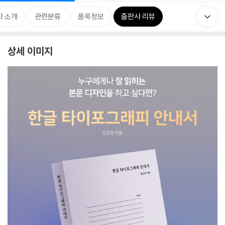
자 소개
관련분류
품목정보
출판사 리뷰
상세 이미지