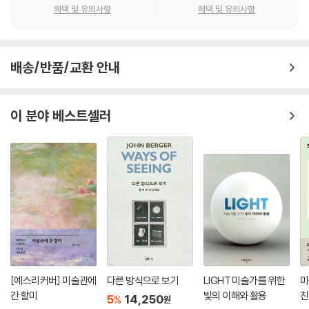
구별하고 글자 영역의 흐름을 명확하게 제시해주어야 독자가 혼동하지 않
강조 표현의 목적과 방법
혜택 및 유의사항
혜택 및 유의사항
고 글을 읽어 나갈 수 있다.
위계 표현의 목적과 방법
5장 눈으로 보고 다듬기
4-3 시선의 흐름 계획하기
배송/반품/교환 안내
디자인에서는 시각적 판단으로 미세한 차이를 다듬어 착시를 바로잡는다.
연속성의 원리
완성된 본문은 정확한 수치를 설정해 나온 결과물이지만 의도한 대로 보이
읽기 방향을 고려한 배치
지 않는다면 이를 보정해야 한다. 작은 변화가 전체에 영향을 미친다. 본문
제목과 본문의 배치
이 분야 베스트셀러
의 형태를 결정짓는 요소를 정교하게 살펴 마무리한다.
5. 눈으로 보고 다듬기
5-1 시각보정 이해하기
시각보정의 개념
시각보정 훈련
글자사이 보정
글줄머리와 글줄 끝 정리
5-2 세로짜기와 섞어짜기
[예스리커버] 미술관에
다른 방식으로 보기
LIGHT 미술가를 위한
미
세로짜기와 시각보정
간 할미
빛의 이해와 활용
친
5
14,250
%
원
세로짜기의 유의점