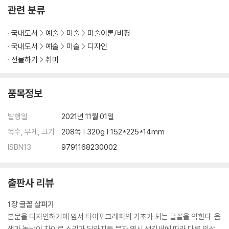
관련 분류
폰트의 저작권
국내도서
예술
미술
미술이론/비평
3. 읽기 쉽게 글 흘리기
국내도서
예술
미술
디자인
3-1 기본 용어 익히기
선물하기
취미
판형과 판면
판짜기
품목정보
글줄과 글줄사이
글자크기와 글자너비
발행일
2021년 11월 01일
글자사이와 낱말사이
쪽수, 무게, 크기
208쪽 | 320g | 152*225*14mm
글줄길이와 글줄 수
ISBN13
9791168230002
3-2 글줄사이 조절하기
근접성의 원리
읽기 규칙의 구현
출판사 리뷰
적정한 글줄사이
1장 글꼴 살피기
본문을 디자인하기에 앞서 타이포그래피의 기초가 되는 글꼴을 익힌다. 음
3-3 단락 정렬하기
색과 높낮이 차이로 소리가 달라지듯 문자 역시 생김새에 따라 다른 인상