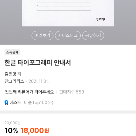
미리보기
사이즈비교
공유하기
소득공제
한글 타이포그래피 안내서
김은영
저
안그라픽스
2021.11.01.
첫번째 리뷰어가 되어주세요
판매지수
558
베스트
미술 top100 2주
20,000
원
10
18,000