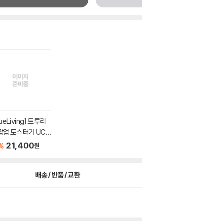
rueLiving] 트루리
팝업 토스터기 UC
MG700
21,400
%
원
배송/반품/교환