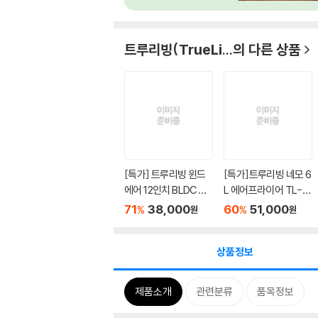
트루리빙(TrueLi...
의 다른 상품
[특가] 트루리빙 윈드
[특가]트루리빙 네모 6
에어 12인치 BLDC 선
L 에어프라이어 TL-A
풍기 T...
F6023
71
38,000
60
51,000
%
%
원
원
상품정보
제품소개
관련분류
품목정보