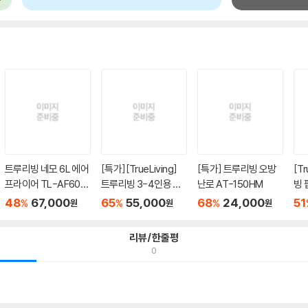
트루리빙 네모 6L 에어
[특가][TrueLiving]
[특가] 트루리빙 오방
[T
프라이어 TL-AF602
트루리빙 3-4인용 멀
난로 AT-150HM
빙 
3
티 압력...
W-
48
67,000
65
55,000
68
24,000
51
%
%
%
원
원
원
리뷰/한줄평
0