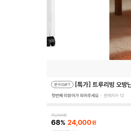
[특가] 트루리빙 오방난
문구/GIFT
첫번째 리뷰어가 되어주세요
판매지수
12
75,000
원
68
24,000