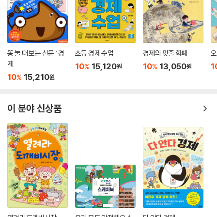
똥 눌 때 보는 신문 : 경
초등 경제 수업
경제의 핏줄 화폐
오
제
10
15,120
10
13,050
1
%
%
원
원
10
15,210
%
원
이 분야 신상품