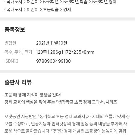
국내도서
어린이
5-6학년
5-6학년 학습
5-6학년 경제
국내도서
어린이
초등학습
경제
품목정보
발행일
2021년 11월 10일
쪽수, 무게, 크기
120쪽 | 286g | 172*235*8mm
ISBN13
9788960499188
출판사 리뷰
초등 때 경제 지식이 평생을 간다!
경제 교육의 핵심을 짚어 주는 『생각학교 초등 경제 교과서』시리즈
오랫동안 사랑받던 『생각학교 초등 경제 교과서』가 시대의 흐름에 맞게 정
보를 수정하고, 인공지능과 인터넷상의 경제 활동 등의 내용을 추가해 새
로운 책으로 돌아왔습니다. 딱딱한 경제 개념은 초등생의 눈높이에 맞춰