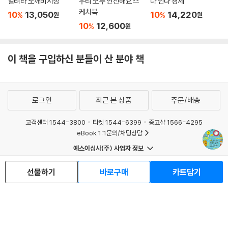
열려라 도깨비시장
우리 모두 안전해요 스
다 안다 경제
케치북
10
13,050
10
14,220
%
%
원
원
10
12,600
%
원
이 책을 구입하신 분들이 산 분야 책
로그인
최근 본 상품
주문/배송
고객센터 1544-3800
티켓 1544-6399
중고샵 1566-4295
eBook 1:1문의/채팅상담
예스이십사(주) 사업자 정보
이용약관
개인정보처리방침
청소년보호정책
선물하기
바로구매
카트담기
PC버전
회사소개
거래처관계자께
도서홍보
광고
Copyright © YES24 Corp. All Rights Reserved.
MATOM6