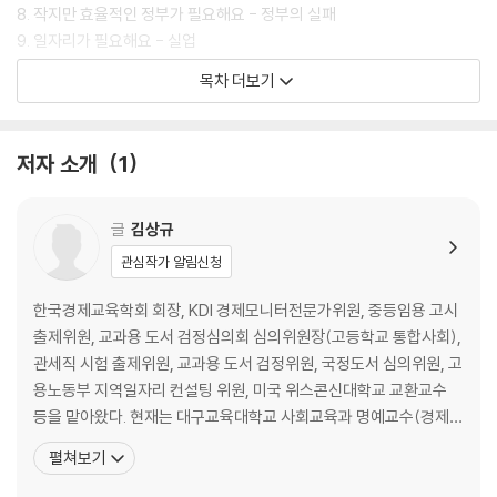
8. 작지만 효율적인 정부가 필요해요 - 정부의 실패
9. 일자리가 필요해요 - 실업
목차 더보기
쏙쏙! 경제 용어
찾아보기
저자 소개
1
글
김상규
관심작가 알림신청
한국경제교육학회 회장, KDI 경제모니터전문가위원, 중등임용 고시
출제위원, 교과용 도서 검정심의회 심의위원장(고등학교 통합사회),
관세직 시험 출제위원, 교과용 도서 검정위원, 국정도서 심의위원, 고
용노동부 지역일자리 컨설팅 위원, 미국 위스콘신대학교 교환교수
등을 맡아왔다. 현재는 대구교육대학교 사회교육과 명예교수(경제학
박사), 유투브 ‘동요경제’ ‘유행가경제’ 방송, 수필가로 활동하고 있다.
펼쳐보기
다년간 텔레비전(KBS, MBC, EBS, TBC) 및 라디오(KBS, SBS, C
BS, 국립국악원, 서울·대구교통 방송)에 출연하여 <책, 내게로 오다!