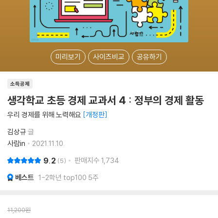
미리보기
사이즈비교
공유하기
소득공제
생각학교 초등 경제 교과서 4 : 정부의 경제 활동
우리 경제를 위해 노력해요
개정판
김상규
글
사람in
2021.11.10.
9.2
판매지수
1,734
5
베스트
1-2학년 top100 5주
11,200
원