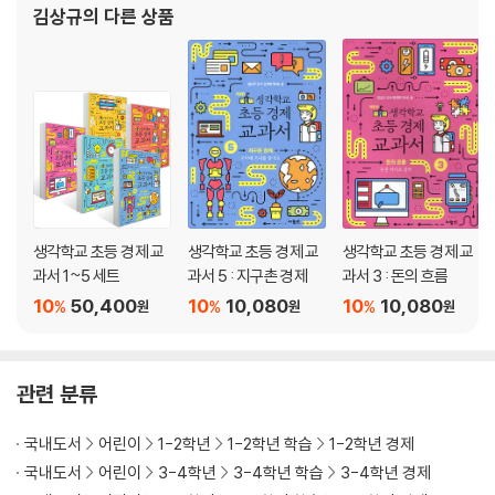
김상규
의 다른 상품
>, <속담으로 풀어본 생활경제
생각학교 초등 경제 교
생각학교 초등 경제 교
생각학교 초등 경제 교
과서 1~5 세트
과서 5 : 지구촌 경제
과서 3 : 돈의 흐름
10
50,400
10
10,080
10
10,080
%
%
%
원
원
원
관련 분류
국내도서
어린이
1-2학년
1-2학년 학습
1-2학년 경제
국내도서
어린이
3-4학년
3-4학년 학습
3-4학년 경제