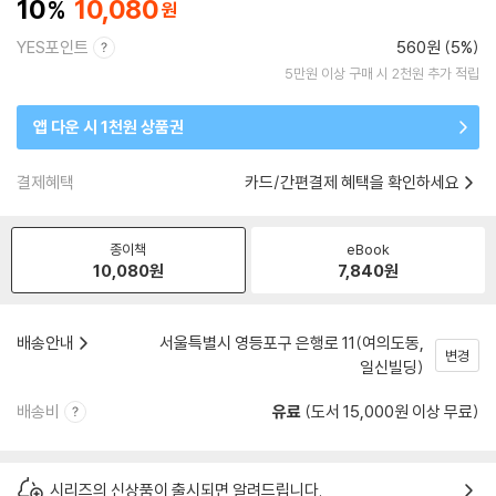
10
10,080
YES포인트
560원 (5%)
5만원 이상 구매 시 2천원 추가 적립
앱 다운 시 1천원 상품권
결제혜택
카드/간편결제 혜택을 확인하세요
종이책
eBook
10,080
원
7,840
원
배송안내
서울특별시 영등포구 은행로 11(여의도동,
변경
일신빌딩)
배송비
유료
(도서 15,000원 이상 무료)
시리즈의 신상품이 출시되면 알려드립니다.