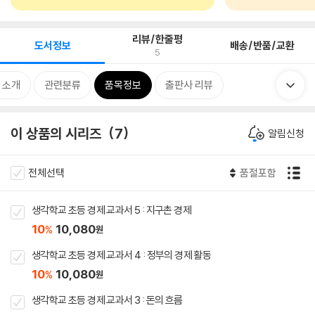
리뷰/한줄평
도서정보
배송/반품/교환
5
 소개
관련분류
품목정보
출판사 리뷰
이 상품의 시리즈
7
알림신청
전체선택
품절포함
생각학교 초등 경제 교과서 5 : 지구촌 경제
10
10,080
%
원
생각학교 초등 경제 교과서 4 : 정부의 경제 활동
10
10,080
%
원
생각학교 초등 경제 교과서 3 : 돈의 흐름