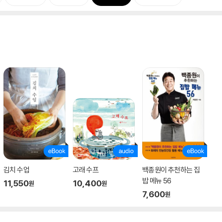
김치 수업
고래 수프
백종원이 추천하는 집
밥 메뉴 56
11,550
10,400
원
원
7,600
원