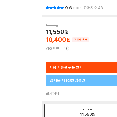
9.6
판매지수
48
10
11,550
원
11,550
10,400
쿠폰혜택가
YES포인트
사용 가능한 쿠폰 받기
앱 다운 시 1천원 상품권
결제혜택
eBook
11,550
원