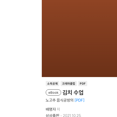
소득공제
크레마클럽
PDF
김치 수업
eBook
노고추 음식공방의
PDF
배명자
저
상상출판
2021.10.25.