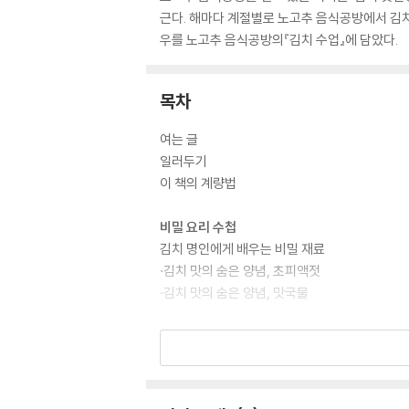
근다. 해마다 계절별로 노고추 음식공방에서 김치
우를 노고추 음식공방의『김치 수업』에 담았다.
목차
여는 글
일러두기
이 책의 계량법
비밀 요리 수첩
김치 명인에게 배우는 비밀 재료
·김치 맛의 숨은 양념, 초피액젓
·김치 맛의 숨은 양념, 맛국물
김치 명인이 들려주는 김치 재료 이야기
·재료마다 특색 있는 김치 재료
·기본양념과 부재료