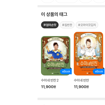
이 상품의 태그
#엄마손맛
#집반찬
#오마이갓김치
수미네 반찬 2
수미네 반찬
11,900
11,900
원
원