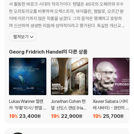
서 활동한 바로크 시대의 작곡가이다. 헨델은 46곡의 오페라와 우수
한 오라토리오를 비롯하여 오케스트라, 바이올린, 쳄발로, 오르간 분
야에 이르기까지 많은 작품을 남겼다. 그의 음악은 명쾌하고 호탕하
며 신선하여 생생한 리듬에 성악적이라고 평가된다. 독실한 개신교
(루터교) 신자인 헨델의 대표적인 교회음악은 《메시아(Messiah)》
펼쳐보기
로서 당시 영어 번역 성경인 킹 제임스 성경의 구절에 곡을 붙인 오라
토리오이다. 헨델은 프로이센의 할레(현재는 독일 영토)에서 태어났
Georg Fridrich Handel
의 다른 상품
다. 함부르크, 피렌체 등지에서 활동하다 1
Lukas Wanner 젤렌
Jonathan Cohen 헨
Xavier Sabata (사비
카: ‘부활’ 미사 / 헨델:
델: 샨도스 앤섬 (Hand
에 사바타) - 광란의 오
‘캐롤라인 왕비를 위한
el: Chandos Anthe
를란도 (Furioso)
19
23,400
19
22,900
19
25,700
%
%
%
원
원
원
장례식 앤섬’ (Zelenk
ms - Anthems for C
a: Missa Paschalis /
annons)