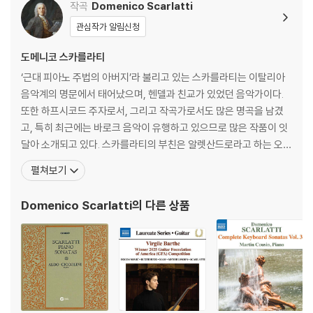
Handel: Funeral Ant
작곡
Domenico Scarlatti
hem for Queen Car
관심작가 알림신청
oline)
도메니코 스카를라티
‘근대 피아노 주법의 아버지’라 불리고 있는 스카를라티는 이탈리아
음악계의 명문에서 태어났으며, 헨델과 친교가 있었던 음악가이다.
또한 하프시코드 주자로서, 그리고 작곡가로서도 많은 명곡을 남겼
고, 특히 최근에는 바로크 음악이 유행하고 있으므로 많은 작품이 잇
달아 소개되고 있다. 스카를라티의 부친은 알렛산드로라고 하는 오페
라 작곡가인데, 나폴리 악파의 개조(開祖)로서 음악사에도 기록되
펼쳐보기
고 있으며, 스카를라티는 부친에게 음악 이론을 처음 배웠다. 1685
년 10월 26일 나폴리에서 태어나 1757년 7월 23일 스페인의 마드
Domenico Scarlatti
의 다른 상품
리에서 타계했는데, 그는 음악가였던 아버지에게 처음 음