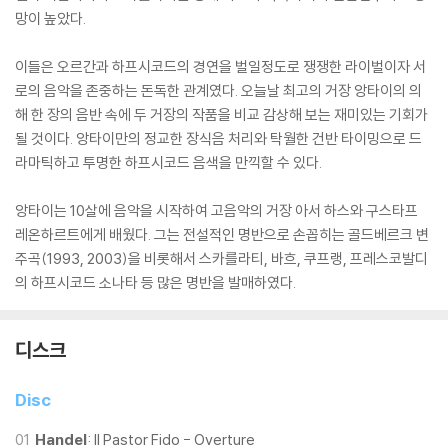
망이 높았다.
이들은 오르간과 하프시코드의 경연을 벌일정도로 쟁쟁한 라이벌이자 서
로의 음악을 존중하는 돈독한 관계였다. 오늘날 최고의 거장 앙타이의 의
해 한 장의 음반 속에 두 거장의 작품을 비교 감상해 보는 재미있는 기회가
될 것이다. 앙타이만의 정교한 장식음 처리와 탁월한 건반 타이밍으로 드
라마틱하고 투명한 하프시코드 음색을 만끽할 수 있다.
앙타이는 10살에 음악을 시작하여 고음악의 거장 아서 하스와 구스타프
레온하르트에게 배웠다. 그는 전설적인 명반으로 손꼽히는 골드베르크 변
주곡(1993, 2003)을 비롯해서 스카를라티, 바흐, 쿠프랭, 프레스코발디
의 하프시코드 소나타 등 많은 명반을 발매하였다.
디스크
Disc
01
Handel
: Il Pastor Fido - Overture