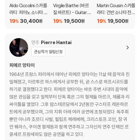
Aldo Ciccolini 스카를
Virgile Barthe (바르
Martin Cousin 스카를
라티: 피아노 소나타 (S
질 바르트) - Guitar R
라티: 건반 소나타 전곡
carlatti: Piano Sonat
ecital (기타 리사이틀)
31집 (Scarlatti: Com
19
30,400
19
19,500
19
19,500
%
%
%
원
원
원
a Collection) [HQC
plete Keyboard Son
D]
atas Vol. 31)
연주
Pierre Hantai
관심작가 알림신청
피에르 앙타이
1964년 프랑스 파리에서 태어난 피에르 앙타이는 11살 때 음악과 친
밀해졌고, 아르투르 하스에게서 공부한 뒤, 곧 스스로 하프시코드를
하기로 결정했다고 한다. 피에르 앙타이는 바흐 주변 시대의 음악에
많은 관심을 갖고 일찍부터 단독 혹은 그의 형제들 마르크, 제롬과 리
싸이틀을 열었다. 그후 암스테르담에서 2년동안 구스타프 레온하르
트에게 공부했으며, 그의 지휘 아래 여러 공연에 초청되었다. 독주회
뿐만 아니라 조르디 사발, 필립프 헤레베헤, 크리스토프 코인, 장 귀
안 퀘라스, 쿠이겐 형제등과 함께 연주하고 그자신의 연주 단체인 르
콩세르 프랑세와도 많은 공연을 하고 있다.