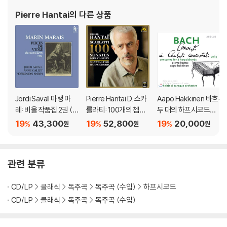
Pierre Hantai
의 다른 상품
Jordi Savall 마랭 마
Pierre Hantai D. 스카
Aapo Hakkinen 바흐:
레: 비올 작품집 2권 (M
를라티: 100개의 쳄발
두 대의 하프시코드를
arais: Pieces De Viol
로를 위한 소나타 (D. S
위한 협주곡 3집 - BW
19
43,300
19
52,800
19
20,000
%
%
%
원
원
원
e Du Second Livre 1
carlatti: 100 Sonate
V 1060, 1061, 062
701) [LP]
s Pour Clavecin)
관련 분류
CD/LP
클래식
독주곡
독주곡 (수입)
하프시코드
CD/LP
클래식
독주곡
독주곡 (수입)