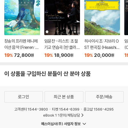
장송의 프리렌 애니메
임윤찬 - 리스트: 초절
히사이시 조: 지브리 O
임
이션 음악 (Frieren: B
기교 연습곡 [반 클라이
ST 편곡집 (Hisaishi J
(
eyond Journey's En
번 콩쿠르 실황 녹음]
oe: Symphonic Cele
19
72,800
19
18,900
19
20,000
1
%
%
%
원
원
원
d - Original Soundtr
bration)
ack) [블루 & 그린 컬
러 2LP]
이 상품을 구입하신 분들이 산 분야 상품
로그인
최근 본 상품
주문/배송
고객센터 1544-3800
티켓 1544-6399
중고샵 1566-4295
eBook 1:1문의/채팅상담
예스이십사(주) 사업자 정보