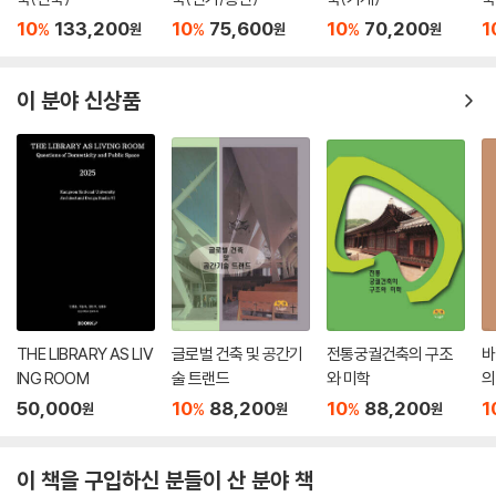
10
133,200
10
75,600
10
70,200
1
%
%
%
원
원
원
이 분야 신상품
THE LIBRARY AS LIV
글로벌 건축 및 공간기
전통궁궐건축의 구조
바
ING ROOM
술 트랜드
와 미학
의
50,000
10
88,200
10
88,200
1
%
%
원
원
원
이 책을 구입하신 분들이 산 분야 책