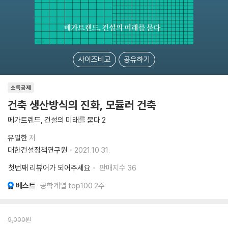
사이즈비교
공유하기
소득공제
건축 생산방식의 진화, 모듈러 건축
메가트렌드, 건설의 미래를 묻다 2
유일한
저
대한건설정책연구원
2021.10.31.
첫번째 리뷰어가 되어주세요
판매지수
36
베스트
공학계열 top100 2주
9,000
원