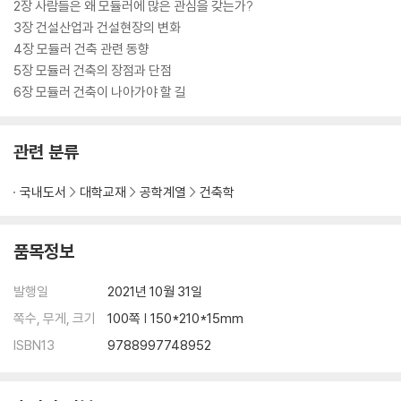
2장 사람들은 왜 모듈러에 많은 관심을 갖는가?
3장 건설산업과 건설현장의 변화
4장 모듈러 건축 관련 동향
5장 모듈러 건축의 장점과 단점
6장 모듈러 건축이 나아가야 할 길
관련 분류
국내도서
대학교재
공학계열
건축학
품목정보
발행일
2021년 10월 31일
쪽수, 무게, 크기
100쪽 | 150*210*15mm
ISBN13
9788997748952