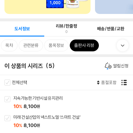
리뷰/한줄평
도서정보
배송/반품/교환
0
목차
관련분류
품목정보
출판사 리뷰
이 상품의 시리즈
5
알림신청
전체선택
품절포함
지속가능한 기반시설 유지관리
10
8,100
%
원
미래 건설산업의 넥스트노멀 ‘스마트 건설’
10
8,100
%
원