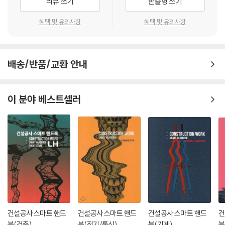
리뷰 쓰기
한줄평 쓰기
혜택 및 유의사항
혜택 및 유의사항
배송/반품/교환 안내
이 분야 베스트셀러
건설공사 스마트 핸드
건설공사 스마트 핸드
건설공사 스마트 핸드
건
북(건축)
북(전기/통신)
북(기계)
북